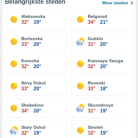
Belangrijkste steden
Meer steden
Alekseevka
Belgorod
32°
19°
34°
21°
Borisovka
Gubkin
33°
20°
31°
20°
Korocha
Krasnaya Yaruga
32°
20°
32°
20°
Novy Oskol
Rovenki
33°
20°
33°
18°
Shebekino
Skorodnoye
34°
20°
31°
19°
Stary Oskol
Stroitel
32°
19°
32°
19°