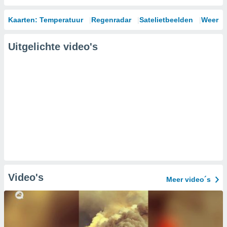
Kaarten: Temperatuur
Regenradar
Satelietbeelden
Weersm
Uitgelichte video's
Video's
Meer video´s