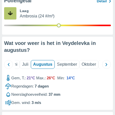
Pollengetal
Detail
Laag
99 partners
Ambrosia (24 #/m³)
Wat voor weer is het in Veydelevka in
augustus
?
Mei
Juni
Juli
Augustus
September
Oktober
Novemb
Gem, T.:
21°C
Max.:
26°C
Min:
14°C
Regendagen:
7
dagen
Neerslaghoeveelheid:
37 mm
Gem. wind:
3 m/s