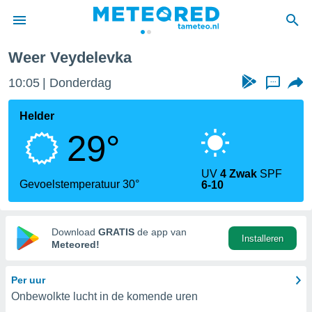
Weer Veydelevka
nnisgeving
10:05
Donderdag
...
van
tameteo.nl)
teld door
Helder
s om te
29°
e verstrekte
an hoge
 U hebt de
UV
4 Zwak
SPF
ies voor
Gevoelstemperatuur 30°
6-10
deze
anvaarden
Download
GRATIS
de app van
Installeren
toegang
Meteored!
seerde
Per uur
lame op basis
Onbewolkte lucht in de komende uren
ies