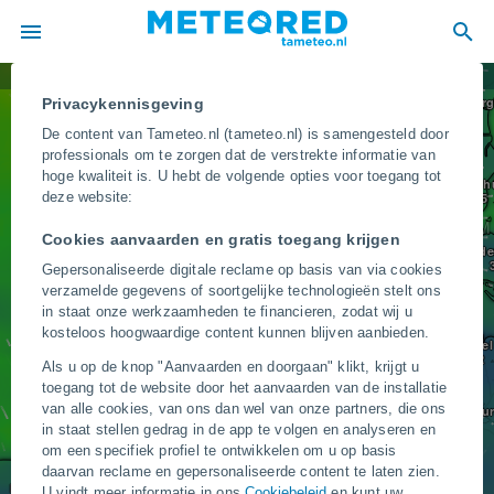
Wind
Aalbor
Privacykennisgeving
De content van Tameteo.nl (tameteo.nl) is samengesteld door
professionals om te zorgen dat de verstrekte informatie van
hoge kwaliteit is. U hebt de volgende opties voor toegang tot
Aarh
deze website:
DENE
Cookies aanvaarden en gratis toegang krijgen
Esbjerg
Ode
Gepersonaliseerde digitale reclame op basis van via cookies
verzamelde gegevens of soortgelijke technologieën stelt ons
in staat onze werkzaamheden te financieren, zodat wij u
kosteloos hoogwaardige content kunnen blijven aanbieden.
Kiel
Als u op de knop "Aanvaarden en doorgaan" klikt, krijgt u
toegang tot de website door het aanvaarden van de installatie
van alle cookies, van ons dan wel van onze partners, die ons
Hambu
in staat stellen gedrag in de app te volgen en analyseren en
Groningen
om een specifiek profiel te ontwikkelen om u op basis
Bremen
daarvan reclame en gepersonaliseerde content te laten zien.
Norwich
U vindt meer informatie in ons
Cookiebeleid
en kunt uw