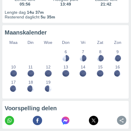
05:56
13:49
21:42
Lengte dag
14u 37m
Resterend daglicht
5u 35m
Maanskalender
Maa
Din
Woe
Don
Vri
Zat
Zon
6
7
8
9
10
11
12
13
14
15
16
17
18
19
Voorspelling delen