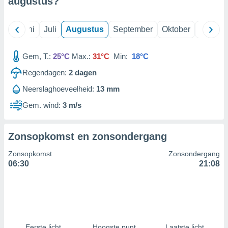
augustus
?
99 partners
Mei
Juni
Juli
Augustus
September
Oktober
Novemb
Gem, T.:
25°C
Max.:
31°C
Min:
18°C
Regendagen:
2
dagen
Neerslaghoeveelheid:
13 mm
Gem. wind:
3 m/s
Zonsopkomst en zonsondergang
Zonsopkomst
Zonsondergang
06:30
21:08
Eerste licht
Hoogste punt
Laatste licht