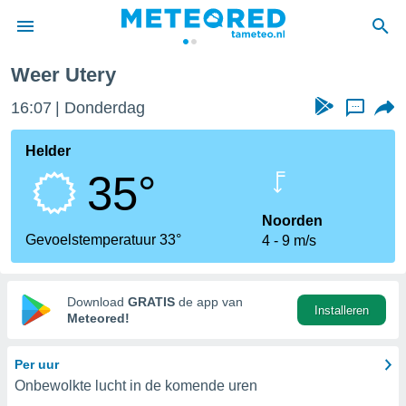
Weer Utery
nnisgeving
16:07
Donderdag
...
van
tameteo.nl)
teld door
Helder
s om te
35°
e verstrekte
an hoge
 U hebt de
Noorden
ies voor
Gevoelstemperatuur 33°
4
9 m/s
deze
anvaarden
Download
GRATIS
de app van
Installeren
toegang
Meteored!
seerde
Per uur
lame op basis
Onbewolkte lucht in de komende uren
ies