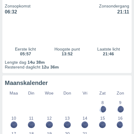
Zonsopkomst
Zonsondergang
06:32
21:11
Eerste licht
Hoogste punt
Laatste licht
05:57
13:52
21:46
Lengte dag
14u 38m
Resterend daglicht
12u 36m
Maanskalender
Maa
Din
Woe
Don
Vri
Zat
Zon
8
9
10
11
12
13
14
15
16
17
18
19
20
21