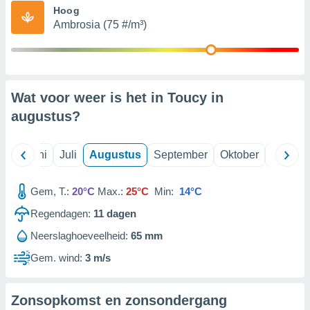
Hoog
Ambrosia (75 #/m³)
99 partners
Wat voor weer is het in Toucy in
augustus
?
Mei
Juni
Juli
Augustus
September
Oktober
Novemb
Gem, T.:
20°C
Max.:
25°C
Min:
14°C
Regendagen:
11
dagen
Neerslaghoeveelheid:
65 mm
Gem. wind:
3 m/s
Zonsopkomst en zonsondergang