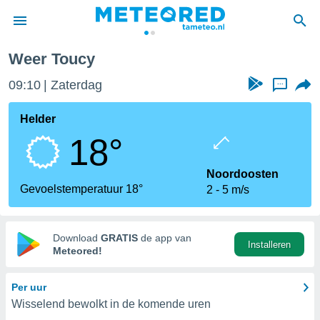
ucy
Weer Toucy
nnisgeving
09:10
Zaterdag
...
van
tameteo.nl)
teld door
Helder
s om te
18°
e verstrekte
an hoge
 U hebt de
Noordoosten
ies voor
Gevoelstemperatuur 18°
2
5 m/s
deze
anvaarden
Download
GRATIS
de app van
Installeren
toegang
Meteored!
seerde
Per uur
lame op basis
Wisselend bewolkt in de komende uren
ies