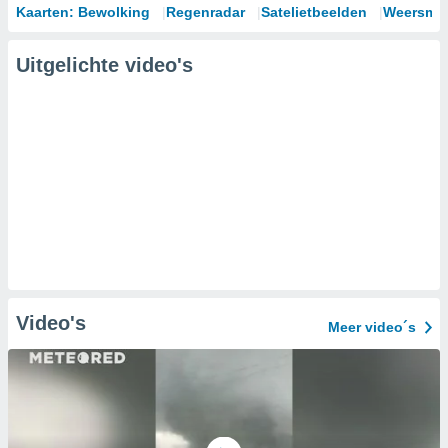
Kaarten: Bewolking
Regenradar
Satelietbeelden
Weersmod
Uitgelichte video's
Video's
Meer video´s