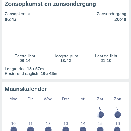
Zonsopkomst en zonsondergang
Zonsopkomst
Zonsondergang
06:43
20:40
Eerste licht
Hoogste punt
Laatste licht
06:14
13:42
21:10
Lengte dag
13u 57m
Resterend daglicht
10u 43m
Maanskalender
Maa
Din
Woe
Don
Vri
Zat
Zon
8
9
10
11
12
13
14
15
16