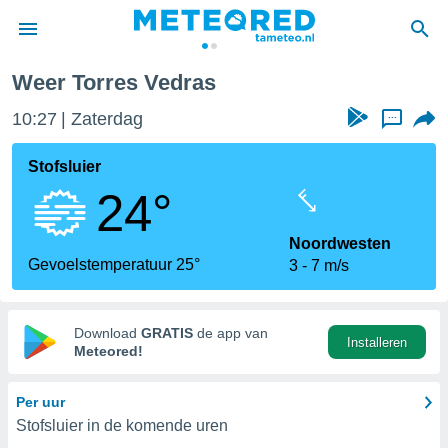
Weer Torres Vedras
nnisgeving
10:27
Zaterdag
...
van
tameteo.nl)
teld door
Stofsluier
s om te
24°
e verstrekte
an hoge
 U hebt de
Noordwesten
ies voor
Gevoelstemperatuur 25°
3
7 m/s
deze
anvaarden
Download
GRATIS
de app van
Installeren
toegang
Meteored!
seerde
Per uur
lame op basis
Stofsluier in de komende uren
ies