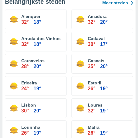
Belangrijkste steden
Meer steden
Alenquer
Amadora
32°
18°
32°
20°
Arruda dos Vinhos
Cadaval
32°
18°
30°
17°
Carcavelos
Cascais
28°
20°
25°
20°
Ericeira
Estoril
24°
19°
26°
19°
Lisbon
Loures
30°
20°
32°
19°
Lourinhã
Mafra
26°
19°
26°
19°