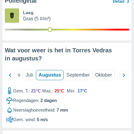
Pollengetal
Detail
Laag
99 partners
Gras (5 #/m³)
Wat voor weer is het in Torres Vedras
in
augustus
?
Mei
Juni
Juli
Augustus
September
Oktober
Novemb
Gem, T.:
21°C
Max.:
25°C
Min:
17°C
Regendagen:
2
dagen
Neerslaghoeveelheid:
7 mm
Gem. wind:
5 m/s