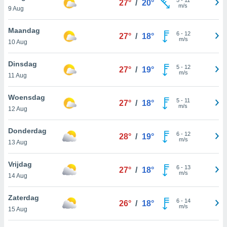
27°
/
20°
aliseerde
m/s
9 Aug
aten zien. U
nformatie in
Maandag
leid
en kunt
6
-
12
27°
/
18°
m/s
ng op elk
10 Aug
ment
or te klikken
Dinsdag
5
-
12
27°
/
19°
m/s
11 Aug
lingen
onder
bsite.
Woensdag
5
-
11
27°
/
18°
m/s
12 Aug
,
htige
Donderdag
6
-
12
28°
/
19°
ieën
m/s
13 Aug
allatie van
Vrijdag
6
-
13
27°
/
18°
 aanvaardt,
m/s
14 Aug
 website
lijven
Zaterdag
n dat geval
6
-
14
26°
/
18°
m/s
15 Aug
ij u dat
es die