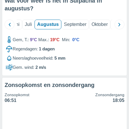
Wat voor weer is het in Suipacha in
augustus
?
99 partners
Mei
Juni
Juli
Augustus
September
Oktober
Novemb
Gem, T.:
9°C
Max.:
19°C
Min:
0°C
Regendagen:
1
dagen
Neerslaghoeveelheid:
5 mm
Gem. wind:
2 m/s
Zonsopkomst en zonsondergang
Zonsopkomst
Zonsondergang
06:51
18:05