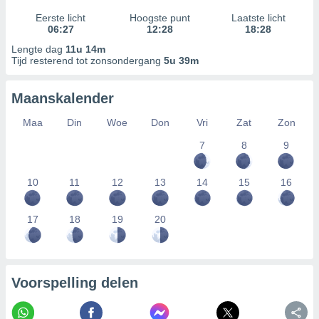
Eerste licht
Hoogste punt
Laatste licht
06:27
12:28
18:28
Lengte dag
11u 14m
Tijd resterend tot zonsondergang
5u 39m
Maanskalender
Maa
Din
Woe
Don
Vri
Zat
Zon
7
8
9
10
11
12
13
14
15
16
17
18
19
20
Voorspelling delen