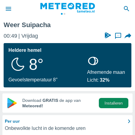
Weer Suipacha
nnisgeving
00:49
Vrijdag
...
van
tameteo.nl)
teld door
Heldere hemel
s om te
8°
e verstrekte
an hoge
 U hebt de
Afnemende maan
ies voor
Gevoelstemperatuur 8°
Licht:
32%
deze
anvaarden
Download
GRATIS
de app van
Installeren
toegang
Meteored!
seerde
Per uur
lame op basis
Onbewolkte lucht in de komende uren
ies