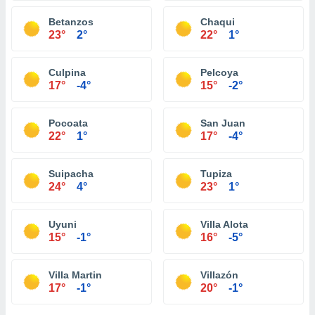
Betanzos
Chaqui
23°
2°
22°
1°
Culpina
Pelcoya
17°
-4°
15°
-2°
Pocoata
San Juan
22°
1°
17°
-4°
Suipacha
Tupiza
24°
4°
23°
1°
Uyuni
Villa Alota
15°
-1°
16°
-5°
Villa Martin
Villazón
17°
-1°
20°
-1°