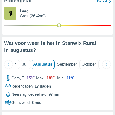
Pollengetal
Detail
Laag
99 partners
Gras (26 #/m³)
Wat voor weer is het in Stanwix Rural
in
augustus
?
Mei
Juni
Juli
Augustus
September
Oktober
Novemb
Gem, T.:
15°C
Max.:
18°C
Min:
11°C
Regendagen:
17
dagen
Neerslaghoeveelheid:
97 mm
Gem. wind:
3 m/s