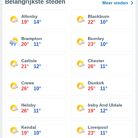
Belangrijkste steden
Meer steden
Allonby
Blackburn
19°
14°
22°
10°
Brampton
Burnley
20°
11°
23°
10°
Carlisle
Chester
21°
12°
26°
11°
Crewe
Dunkirk
26°
10°
25°
11°
Helsby
Ireby And Uldale
26°
11°
19°
12°
Kendal
Liverpool
19°
10°
23°
11°