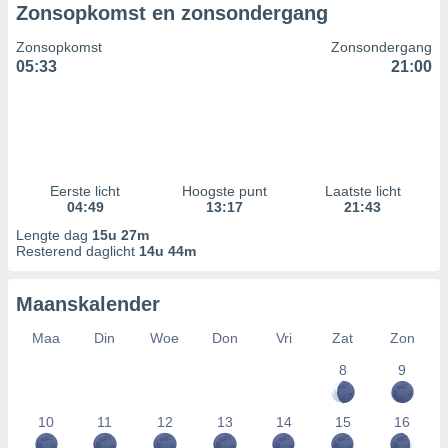
Zonsopkomst en zonsondergang
Zonsopkomst
Zonsondergang
05:33
21:00
Eerste licht
Hoogste punt
Laatste licht
04:49
13:17
21:43
Lengte dag
15u 27m
Resterend daglicht
14u 44m
Maanskalender
Maa
Din
Woe
Don
Vri
Zat
Zon
8
9
10
11
12
13
14
15
16