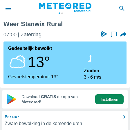
ral
Weer Stanwix Rural
nnisgeving
07:00
Zaterdag
...
van
tameteo.nl)
teld door
Gedeeltelijk bewolkt
s om te
13°
e verstrekte
an hoge
 U hebt de
Zuiden
ies voor
Gevoelstemperatuur 13°
3
6 m/s
deze
anvaarden
Download
GRATIS
de app van
Installeren
toegang
Meteored!
seerde
Per uur
lame op basis
Zware bewolking in de komende uren
ies