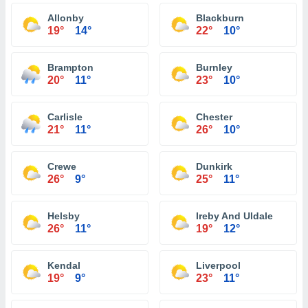
Allonby
Blackburn
19°
14°
22°
10°
Brampton
Burnley
20°
11°
23°
10°
Carlisle
Chester
21°
11°
26°
10°
Crewe
Dunkirk
26°
9°
25°
11°
Helsby
Ireby And Uldale
26°
11°
19°
12°
Kendal
Liverpool
19°
9°
23°
11°