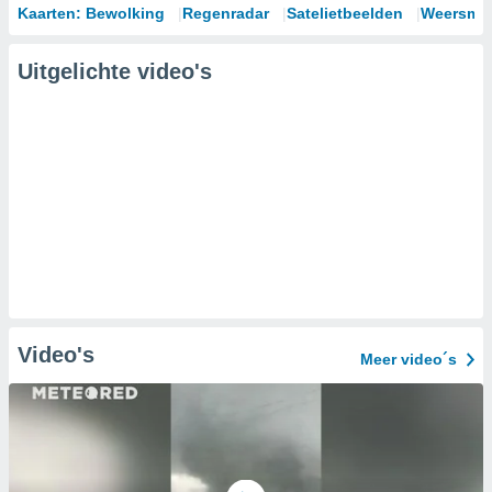
Kaarten: Bewolking
Regenradar
Satelietbeelden
Weersmod
Uitgelichte video's
Video's
Meer video´s