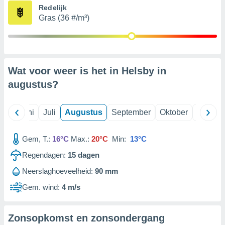
Redelijk
Gras (36 #/m³)
99 partners
Wat voor weer is het in Helsby in
augustus
?
Mei
Juni
Juli
Augustus
September
Oktober
Novemb
Gem, T.:
16°C
Max.:
20°C
Min:
13°C
Regendagen:
15
dagen
Neerslaghoeveelheid:
90 mm
Gem. wind:
4 m/s
Zonsopkomst en zonsondergang