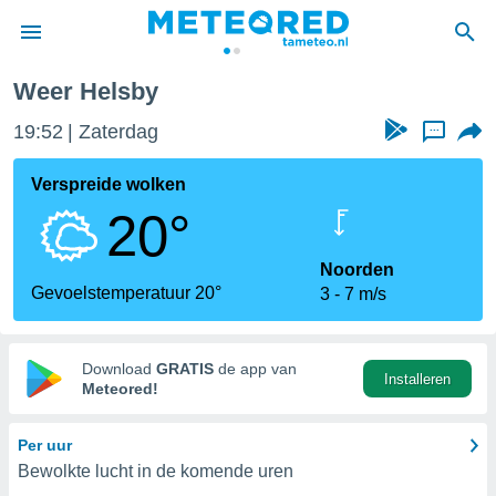
Weer Helsby
nnisgeving
19:52
Zaterdag
...
van
tameteo.nl)
teld door
Verspreide wolken
s om te
20°
e verstrekte
an hoge
 U hebt de
Noorden
ies voor
Gevoelstemperatuur 20°
3
7 m/s
deze
anvaarden
Download
GRATIS
de app van
Installeren
toegang
Meteored!
seerde
Per uur
lame op basis
Bewolkte lucht in de komende uren
ies