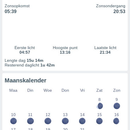
Zonsopkomst
Zonsondergang
05:39
20:53
Eerste licht
Hoogste punt
Laatste licht
04:57
13:16
21:34
Lengte dag
15u 14m
Resterend daglicht
1u 42m
Maanskalender
Maa
Din
Woe
Don
Vri
Zat
Zon
8
9
10
11
12
13
14
15
16
17
18
19
20
21