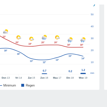
50
40
23°
30
20°
20°
20°
19°
18°
18°
20
18°
16°
15°
14°
13°
13°
10
12°
1.2
0.7
0.2
mm
Don
13
Vri
14
Zat
15
Zon
16
Maa
17
Din
18
Woe
19
Minimum
Regen