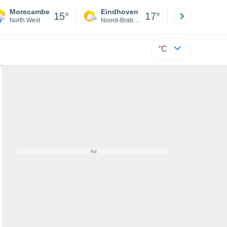
Morecambe
Eindhoven
Rotterda
15°
17°
North West
Noord-Brabant
Zuid-Hollan
°C