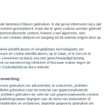
ite tameteo.nl blijven gebruiken. In dat geval informeren wij u dat
e worden geïnstalleerd, maar dat er geen cookies worden gebruikt
epersonaliseerde content, hoewel u wel algemene, niet-
ie van cookies afwijzen en toegang tot de website krijgen door op
lietbeelden
Weersmodellen
ieke identificatoren of vergelijkbare technologieën om
n en cookie-identificatoren, op te slaan, in te zien en te
erwerken op basis van een gerechtvaardigd belang,
ent uw toestemming intrekken of bezwaar maken tegen de
aandag
Dinsdag
Woensdag
Donderdag
ns
Cookiebeleid
op deze website.
10 Aug
11 Aug
12 Aug
13 Aug
verwerking:
vens gebruiken om advertenties te selecteren, profielen
50%
ielen gebruiken voor de selectie van gepersonaliseerde
0.7 mm
 profielen gebruiken ter selectie van gepersonaliseerde content,
18°
/
13°
24°
/
11°
25°
/
16°
23°
/
18°
publieksgroepen begrijpen aan de hand van statistieken of
 ontwikkelen en verbeteren, beperkte gegevens gebruiken om