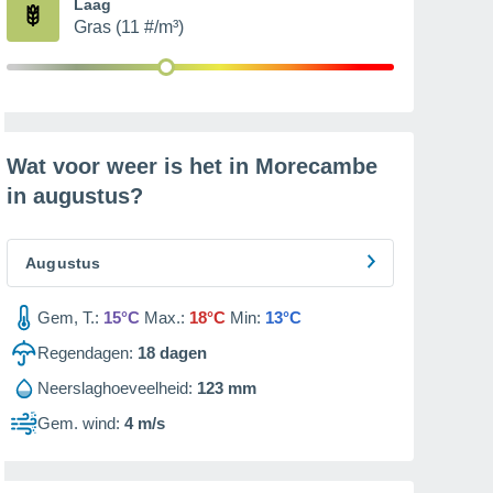
Laag
Gras (11 #/m³)
Wat voor weer is het in Morecambe
in
augustus
?
Augustus
Gem, T.:
15°C
Max.:
18°C
Min:
13°C
Regendagen:
18
dagen
Neerslaghoeveelheid:
123 mm
Gem. wind:
4 m/s