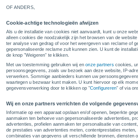
15°
OF ANDERS,
Cookie-achtige technologieën afwijzen
30%
Als u de installatie van cookies niet aanvaardt, kunt u onze webs
Gevoelstemperatuur 15°
0.3 mm
alleen cookies die noodzakelijk zijn het browsen van de websit
ter analyse van gedrag of voor het weergeven van reclame of g
gepersonaliseerde reclame zult kunnen zien. U kunt de installat
de knop "Weigeren" te klikken.
Weer 1 - 7 dagen
Kaarten: Regen
Regenradar
Sate
Met uw toestemming gebruiken wij en
onze partners
cookies, un
persoonsgegevens, zoals uw bezoek aan deze website, IP-adresse
verwerken. Sommige aanbieders kunnen uw persoonsgegevens v
waartegen u bezwaar kunt maken. U kunt hiervoor op elk mom
Morgen
Zondag
M
Vandaag
gegevensverwerking door te klikken op "
Configureren
" of via o
8 Aug
9 Aug
7 Aug
Wij en onze partners verrichten de volgende gegevens
Informatie op een apparaat opslaan en/of openen, beperkte gege
80%
80%
aanmaken ten behoeve van gepersonaliseerde advertenties, prof
6.6 mm
2.5 mm
advertenties, profielen aanmaken ter personalisatie van content,
19°
/
13°
19°
/
15°
17°
/
13°
de prestaties van advertenties meten, contentprestaties meten, 
combinaties van gegevens uit verschillende bronnen, diensten