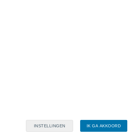
Maanskalender
Maa
Din
Woe
Don
Vri
Zat
Zon
7
8
9
10
11
12
13
14
15
16
17
18
19
20
INSTELLINGEN
IK GA AKKOORD