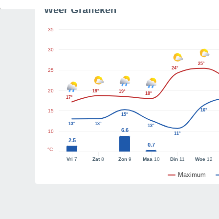
Weer Grafieken
35
30
25°
24°
25
20
19°
19°
18°
17°
16°
15
15°
13°
13°
13°
6.6
10
11°
2.5
0.7
°C
Vri
7
Zat
8
Zon
9
Maa
10
Din
11
Woe
12
Maximum