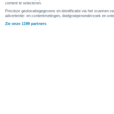
content te selecteren.
4
-
8
m/s
7
-
11
m/s
6
-
11
m/s
Precieze geolocatiegegevens en identificatie via het scannen v
advertentie- en contentmetingen, doelgroepenonderzoek en ontw
Het weer in Morecambe vandaag
, 7 
Zie onze 1199 partners
Lichte regen
30%
15°
08:00
0.3 mm
Gevoelstemperatu
Lichte regen
30%
16°
09:00
0.1 mm
Gevoelstemperatu
Helder
16°
10:00
Gevoelstemperatu
Verspreide wolke
16°
11:00
Gevoelstemperatu
Verspreide wolke
17°
12:00
Gevoelstemperatu