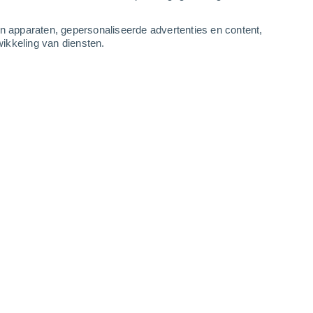
4
-
8
m/s
6
-
10
m/s
6
-
11
m/s
6
-
11
m/s
an apparaten, gepersonaliseerde advertenties en content,
ikkeling van diensten.
augustus
Zuiden
1 Vrijwel geen
ur
15°
3
-
6 m/s
SPF:
nee
Zuidwesten
1 Vrijwel geen
ur
16°
4
-
7 m/s
SPF:
nee
Westen
2 Vrijwel geen
ur
16°
6
-
9 m/s
SPF:
nee
n
Zuidwesten
3 Zwak
ur
16°
6
-
10 m/s
SPF:
6-10
n
Zuidwesten
4 Zwak
ur
17°
6
-
11 m/s
SPF:
6-10