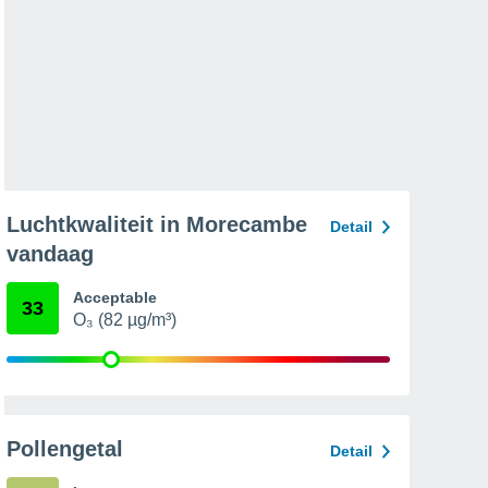
Luchtkwaliteit in Morecambe
Detail
vandaag
Acceptable
33
O₃ (82 µg/m³)
Pollengetal
Detail