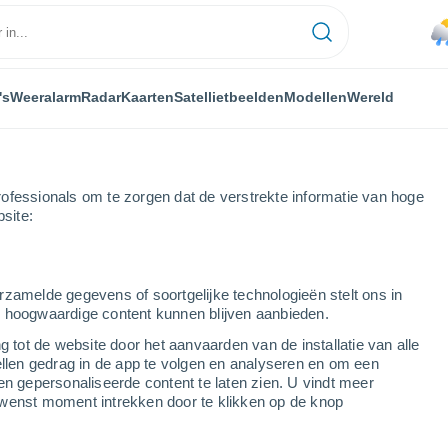
's
Weeralarm
Radar
Kaarten
Satellietbeelden
Modellen
Wereld
ofessionals om te zorgen dat de verstrekte informatie van hoge
bsite:
Morecambe
rzamelde gegevens of soortgelijke technologieën stelt ons in
s hoogwaardige content kunnen blijven aanbieden.
g tot de website door het aanvaarden van de installatie van alle
ellen gedrag in de app te volgen en analyseren en om een
...
en gepersonaliseerde content te laten zien. U vindt meer
wenst moment intrekken door te klikken op de knop
Per uur
Lichte regen in de komende uren