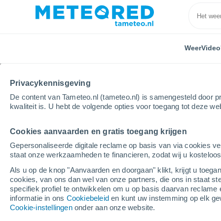
Weer
Video
Privacykennisgeving
De content van Tameteo.nl (tameteo.nl) is samengesteld door pr
kwaliteit is. U hebt de volgende opties voor toegang tot deze we
Cookies aanvaarden en gratis toegang krijgen
Home
Verenigd Koninkrijk
Noordwest Engeland
Gepersonaliseerde digitale reclame op basis van via cookies ve
staat onze werkzaamheden te financieren, zodat wij u kosteloo
Weer Morecambe
Als u op de knop "Aanvaarden en doorgaan" klikt, krijgt u toegan
cookies, van ons dan wel van onze partners, die ons in staat st
07:49
Vrijdag
specifiek profiel te ontwikkelen om u op basis daarvan reclame 
informatie in ons
Cookiebeleid
en kunt uw instemming op elk ge
Cookie-instellingen
onder aan onze website.
Lichte regen