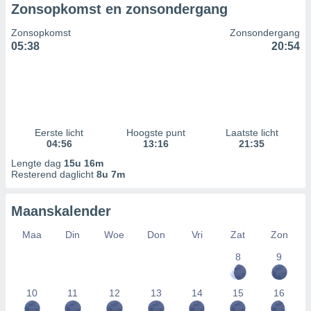
Zonsopkomst en zonsondergang
Zonsopkomst
Zonsondergang
05:38
20:54
Eerste licht
Hoogste punt
Laatste licht
04:56
13:16
21:35
Lengte dag
15u 16m
Resterend daglicht
8u 7m
Maanskalender
Maa
Din
Woe
Don
Vri
Zat
Zon
8
9
10
11
12
13
14
15
16