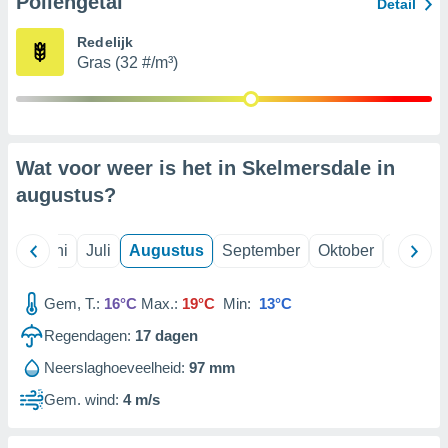
Pollengetal
Detail
Redelijk
99 partners
Gras (32 #/m³)
Wat voor weer is het in Skelmersdale in
augustus
?
Mei
Juni
Juli
Augustus
September
Oktober
Novemb
Gem, T.:
16°C
Max.:
19°C
Min:
13°C
Regendagen:
17
dagen
Neerslaghoeveelheid:
97 mm
Gem. wind:
4 m/s