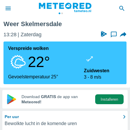
ale
Weer Skelmersdale
nnisgeving
13:28
Zaterdag
...
van
tameteo.nl)
teld door
Verspreide wolken
s om te
22°
e verstrekte
an hoge
 U hebt de
Zuidwesten
ies voor
Gevoelstemperatuur 25°
3
8 m/s
deze
anvaarden
Download
GRATIS
de app van
Installeren
toegang
Meteored!
seerde
Per uur
lame op basis
Bewolkte lucht in de komende uren
ies