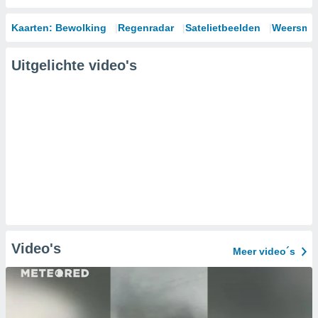
Kaarten: Bewolking
Regenradar
Satelietbeelden
Weersmod
Uitgelichte video's
Video's
Meer video´s