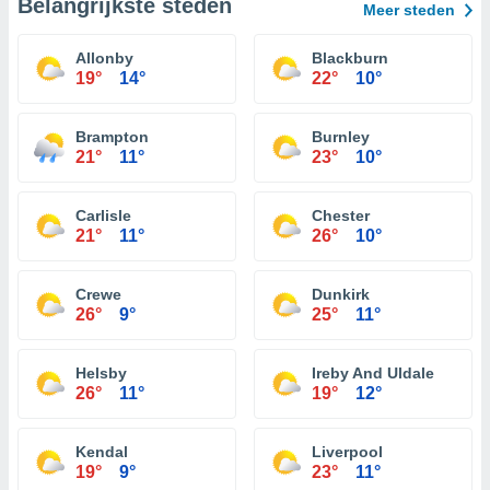
Belangrijkste steden
Meer steden
Allonby
Blackburn
19°
14°
22°
10°
Brampton
Burnley
21°
11°
23°
10°
Carlisle
Chester
21°
11°
26°
10°
Crewe
Dunkirk
26°
9°
25°
11°
Helsby
Ireby And Uldale
26°
11°
19°
12°
Kendal
Liverpool
19°
9°
23°
11°