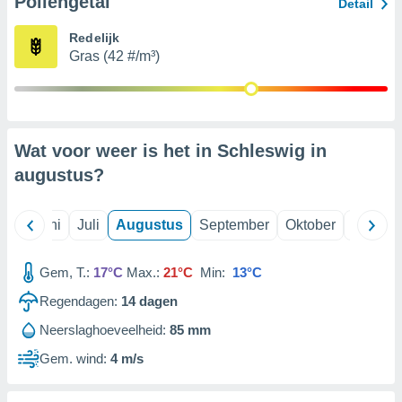
Pollengetal
Detail
Redelijk
99 partners
Gras (42 #/m³)
Wat voor weer is het in Schleswig in
augustus
?
Mei
Juni
Juli
Augustus
September
Oktober
Novemb
Gem, T.:
17°C
Max.:
21°C
Min:
13°C
Regendagen:
14
dagen
Neerslaghoeveelheid:
85 mm
Gem. wind:
4 m/s