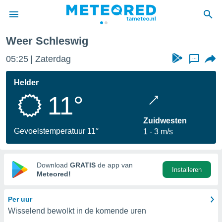
Weer Schleswig
nnisgeving
05:25
Zaterdag
...
van
tameteo.nl)
teld door
Helder
s om te
11°
e verstrekte
an hoge
 U hebt de
Zuidwesten
ies voor
Gevoelstemperatuur 11°
1
3 m/s
deze
anvaarden
Download
GRATIS
de app van
Installeren
toegang
Meteored!
seerde
Per uur
lame op basis
Wisselend bewolkt in de komende uren
ies