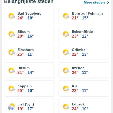
Belangrijkste steden
Meer steden
Bad Segeberg
Burg auf Fehmarn
24°
10°
21°
15°
Büsum
Eckernförde
20°
16°
23°
12°
Elmshorn
Grömitz
25°
11°
22°
13°
Husum
Itzehoe
21°
14°
24°
11°
Kappeln
Kiel
20°
10°
23°
11°
List (Sylt)
Lübeck
19°
17°
24°
10°