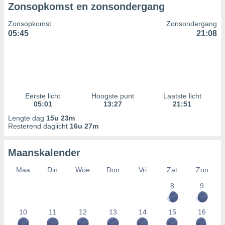
Zonsopkomst en zonsondergang
Zonsopkomst
Zonsondergang
05:45
21:08
Eerste licht
Hoogste punt
Laatste licht
05:01
13:27
21:51
Lengte dag
15u 23m
Resterend daglicht
16u 27m
Maanskalender
Maa
Din
Woe
Don
Vri
Zat
Zon
8
9
10
11
12
13
14
15
16