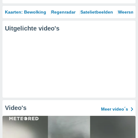
Kaarten: Bewolking
Regenradar
Satelietbeelden
Weersmod
Uitgelichte video's
Video's
Meer video´s