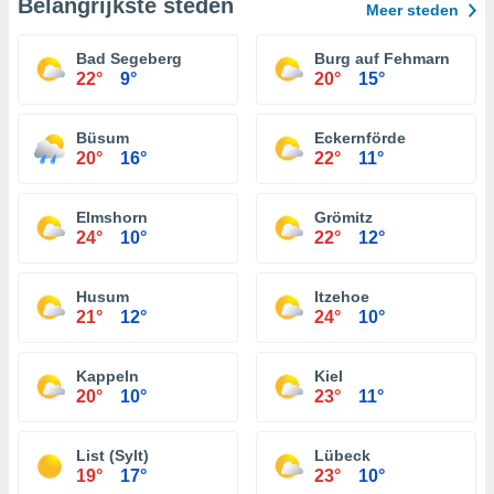
Belangrijkste steden
Meer steden
Bad Segeberg
Burg auf Fehmarn
22°
9°
20°
15°
Büsum
Eckernförde
20°
16°
22°
11°
Elmshorn
Grömitz
24°
10°
22°
12°
Husum
Itzehoe
21°
12°
24°
10°
Kappeln
Kiel
20°
10°
23°
11°
List (Sylt)
Lübeck
19°
17°
23°
10°