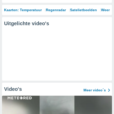
Kaarten: Temperatuur
Regenradar
Satelietbeelden
Weersm
Uitgelichte video's
Video's
Meer video´s