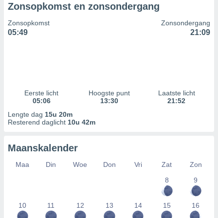
Zonsopkomst en zonsondergang
Zonsopkomst
Zonsondergang
05:49
21:09
Eerste licht
Hoogste punt
Laatste licht
05:06
13:30
21:52
Lengte dag
15u 20m
Resterend daglicht
10u 42m
Maanskalender
Maa
Din
Woe
Don
Vri
Zat
Zon
8
9
10
11
12
13
14
15
16