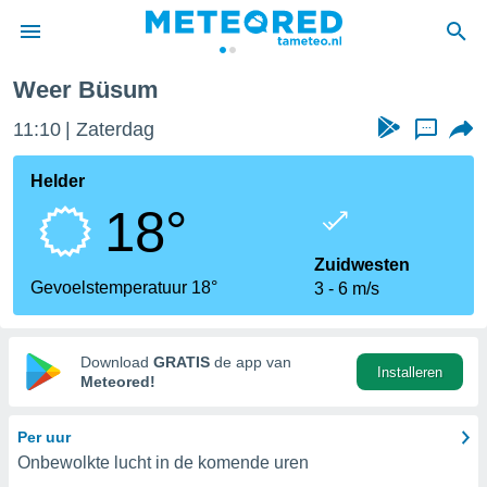
Weer Büsum
nnisgeving
11:10
Zaterdag
...
van
tameteo.nl)
teld door
Helder
s om te
18°
e verstrekte
an hoge
 U hebt de
Zuidwesten
ies voor
Gevoelstemperatuur 18°
3
6 m/s
deze
anvaarden
Download
GRATIS
de app van
Installeren
toegang
Meteored!
seerde
Per uur
lame op basis
Onbewolkte lucht in de komende uren
ies