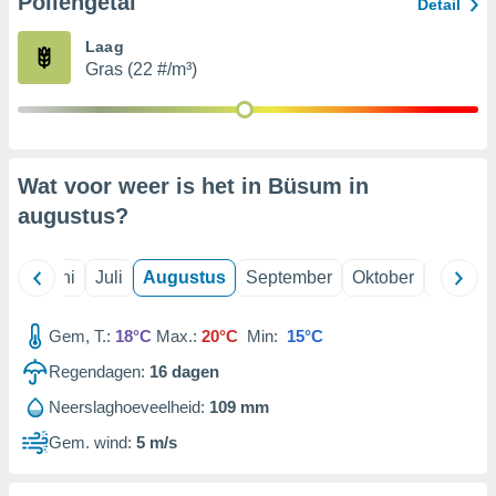
Pollengetal
Detail
Laag
99 partners
Gras (22 #/m³)
Wat voor weer is het in Büsum in
augustus
?
Mei
Juni
Juli
Augustus
September
Oktober
Novemb
Gem, T.:
18°C
Max.:
20°C
Min:
15°C
Regendagen:
16
dagen
Neerslaghoeveelheid:
109 mm
Gem. wind:
5 m/s