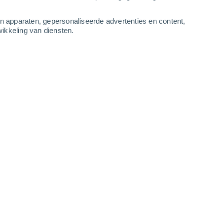
3
-
9
m/s
2
-
8
m/s
3
-
8
m/s
2
-
7
m/s
an apparaten, gepersonaliseerde advertenties en content,
ikkeling van diensten.
o vandaag
, 8 augustus
kt
Noorden
6 Matig
r
14°
1
-
5 m/s
SPF:
15-25
Noorden
9 Sterk!
r
16°
2
-
7 m/s
SPF:
25-50
kt
Noorden
10 Sterk!
r
17°
2
-
7 m/s
SPF:
25-50
Noorden
11+ Zeer sterk!
r
17°
2
-
7 m/s
SPF:
50+
Noorden
9 Sterk!
r
18°
3
-
8 m/s
SPF:
25-50