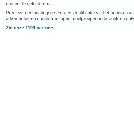
content te selecteren.
1
-
7
m/s
1
-
7
m/s
3
-
8
m/s
Precieze geolocatiegegevens en identificatie via het scannen v
advertentie- en contentmetingen, doelgroepenonderzoek en ontw
Het weer in San Salvador Cuauhtenc
Zie onze 1199 partners
Gedeeltelijk bewol
14°
10:00
Gevoelstemperatuu
Lichte regen
30%
16°
11:00
0.1 mm
Gevoelstemperatuu
Gedeeltelijk bewol
17°
12:00
Gevoelstemperatuu
Lichte regen
50%
17°
13:00
0.5 mm
Gevoelstemperatuu
Lichte regen
60%
18°
14:00
0.3 mm
Gevoelstemperatuu