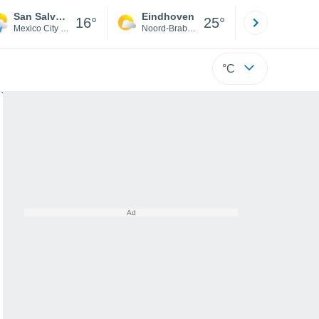
San Salvador Cuauhtenco
Eindhoven
Rotterda
16°
25°
Mexico City DF
Noord-Brabant
Zuid-Hollan
°C