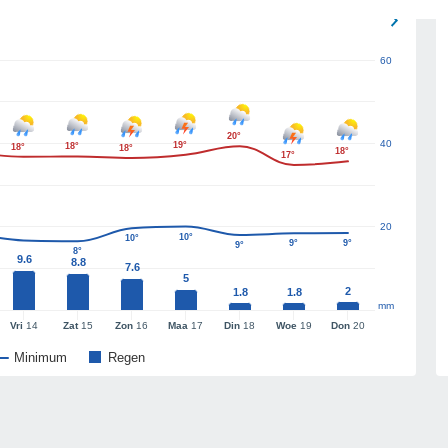
60
20°
40
19°
18°
18°
18°
18°
17°
20
10°
10°
9°
9°
9°
8°
9.6
8.8
7.6
5
2
1.8
1.8
mm
Vri
14
Zat
15
Zon
16
Maa
17
Din
18
Woe
19
Don
20
Minimum
Regen