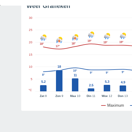
Weer Grafieken
30
25
19°
20
19°
19°
18°
18°
17°
15
18
10
10°
9°
9°
9°
9°
8°
11
5
5.2
5.3
4.9
2.5
°C
Zat
8
Zon
9
Maa
10
Din
11
Woe
12
Don
13
Maximum