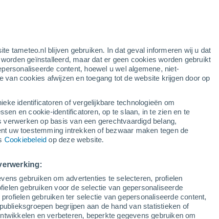
g
ite tameteo.nl blijven gebruiken. In dat geval informeren wij u dat
e worden geïnstalleerd, maar dat er geen cookies worden gebruikt
epersonaliseerde content, hoewel u wel algemene, niet-
ie van cookies afwijzen en toegang tot de website krijgen door op
lietbeelden
Weersmodellen
ieke identificatoren of vergelijkbare technologieën om
n en cookie-identificatoren, op te slaan, in te zien en te
erwerken op basis van een gerechtvaardigd belang,
ent uw toestemming intrekken of bezwaar maken tegen de
Dinsdag
Woensdag
Donderdag
Vrijdag
ns
Cookiebeleid
op deze website.
11 Aug
12 Aug
13 Aug
14 Aug
verwerking:
vens gebruiken om advertenties te selecteren, profielen
90%
90%
90%
90%
ielen gebruiken voor de selectie van gepersonaliseerde
2.5 mm
5.3 mm
4.9 mm
9.6 mm
 profielen gebruiken ter selectie van gepersonaliseerde content,
19°
/
9°
19°
/
9°
19°
/
9°
18°
/
8°
publieksgroepen begrijpen aan de hand van statistieken of
 ontwikkelen en verbeteren, beperkte gegevens gebruiken om