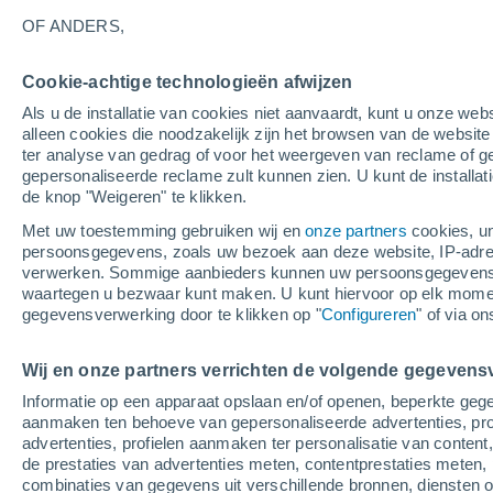
14°
OF ANDERS,
Cookie-achtige technologieën afwijzen
UV
6 Mati
Als u de installatie van cookies niet aanvaardt, kunt u onze webs
Gevoelstemperatuur 14°
SPF
15-25
alleen cookies die noodzakelijk zijn het browsen van de websit
ter analyse van gedrag of voor het weergeven van reclame of g
gepersonaliseerde reclame zult kunnen zien. U kunt de installat
de knop "Weigeren" te klikken.
Weer 1 - 7 dagen
Kaarten: Regen
Regenradar
Sate
Met uw toestemming gebruiken wij en
onze partners
cookies, un
persoonsgegevens, zoals uw bezoek aan deze website, IP-adresse
verwerken. Sommige aanbieders kunnen uw persoonsgegevens v
waartegen u bezwaar kunt maken. U kunt hiervoor op elk mom
Morgen
Maandag
Vandaag
gegevensverwerking door te klikken op "
Configureren
" of via o
9 Aug
10 Aug
8 Aug
Wij en onze partners verrichten de volgende gegevens
Informatie op een apparaat opslaan en/of openen, beperkte gege
90%
90%
80%
aanmaken ten behoeve van gepersonaliseerde advertenties, prof
18 mm
11 mm
5.2 mm
advertenties, profielen aanmaken ter personalisatie van content,
17°
/
9°
18°
/
10°
18°
/
8°
de prestaties van advertenties meten, contentprestaties meten, 
combinaties van gegevens uit verschillende bronnen, diensten