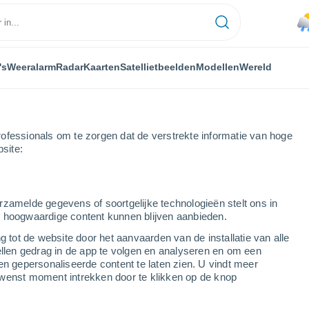
's
Weeralarm
Radar
Kaarten
Satellietbeelden
Modellen
Wereld
ofessionals om te zorgen dat de verstrekte informatie van hoge
bsite:
auhtenco
rzamelde gegevens of soortgelijke technologieën stelt ons in
s hoogwaardige content kunnen blijven aanbieden.
auhtenco
g tot de website door het aanvaarden van de installatie van alle
ellen gedrag in de app te volgen en analyseren en om een
...
en gepersonaliseerde content te laten zien. U vindt meer
wenst moment intrekken door te klikken op de knop
Per uur
Lichte regen in de komende uren