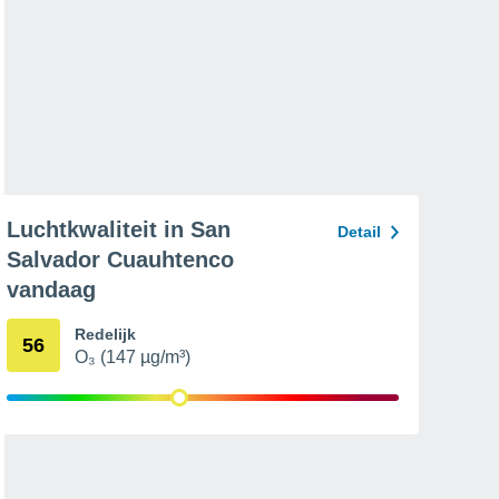
Luchtkwaliteit in San
Detail
Salvador Cuauhtenco
vandaag
Redelijk
56
O₃ (147 µg/m³)