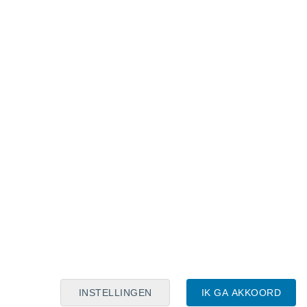
Maanskalender
Maa
Din
Woe
Don
Vri
Zat
Zon
8
9
10
11
12
13
14
15
16
17
18
19
20
21
INSTELLINGEN
IK GA AKKOORD