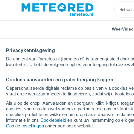
Weer
Video
Privacykennisgeving
De content van Tameteo.nl (tameteo.nl) is samengesteld door pr
kwaliteit is. U hebt de volgende opties voor toegang tot deze we
Cookies aanvaarden en gratis toegang krijgen
Home
Mexico
Distrito Federal
San Salvador Cu
Gepersonaliseerde digitale reclame op basis van via cookies ve
staat onze werkzaamheden te financieren, zodat wij u kosteloo
Weer San Salvador Cu
Als u op de knop "Aanvaarden en doorgaan" klikt, krijgt u toegan
cookies, van ons dan wel van onze partners, die ons in staat st
10:24
Zaterdag
specifiek profiel te ontwikkelen om u op basis daarvan reclame 
informatie in ons
Cookiebeleid
en kunt uw instemming op elk ge
Cookie-instellingen
onder aan onze website.
Gedeeltelijk bewolkt