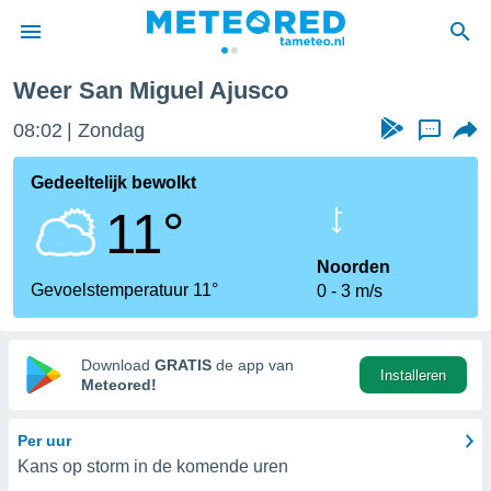
Weer San Miguel Ajusco
nnisgeving
08:02
Zondag
...
van
tameteo.nl)
teld door
Gedeeltelijk bewolkt
s om te
11°
e verstrekte
an hoge
 U hebt de
Noorden
ies voor
Gevoelstemperatuur 11°
0
3 m/s
deze
anvaarden
Download
GRATIS
de app van
Installeren
toegang
Meteored!
seerde
Per uur
lame op basis
Kans op storm in de komende uren
ies