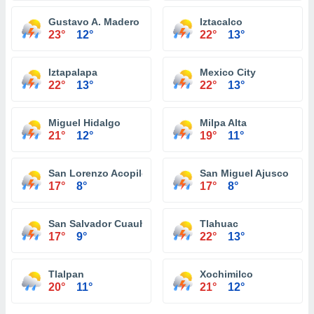
Gustavo A. Madero
Iztacalco
23°
12°
22°
13°
Iztapalapa
Mexico City
22°
13°
22°
13°
Miguel Hidalgo
Milpa Alta
21°
12°
19°
11°
San Lorenzo Acopilco
San Miguel Ajusco
17°
8°
17°
8°
San Salvador Cuauhtenco
Tlahuac
17°
9°
22°
13°
Tlalpan
Xochimilco
20°
11°
21°
12°