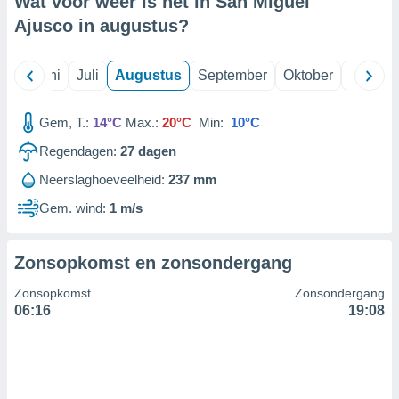
Wat voor weer is het in San Miguel
Ajusco in
augustus
?
99 partners
Mei
Juni
Juli
Augustus
September
Oktober
Novemb
Gem, T.:
14°C
Max.:
20°C
Min:
10°C
Regendagen:
27
dagen
Neerslaghoeveelheid:
237 mm
Gem. wind:
1 m/s
Zonsopkomst en zonsondergang
Zonsopkomst
Zonsondergang
06:16
19:08