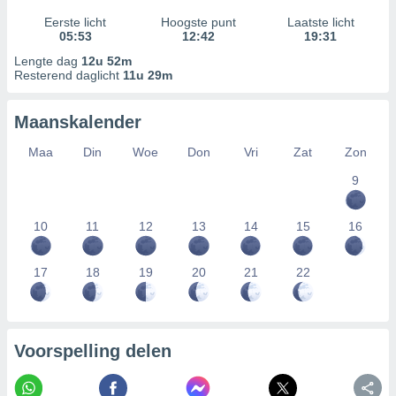
Eerste licht
Hoogste punt
Laatste licht
05:53
12:42
19:31
Lengte dag
12u 52m
Resterend daglicht
11u 29m
Maanskalender
Maa
Din
Woe
Don
Vri
Zat
Zon
9
10
11
12
13
14
15
16
17
18
19
20
21
22
Voorspelling delen