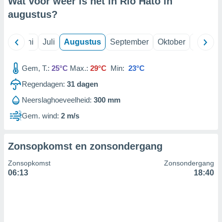
Wat voor weer is het in Río Hato in
augustus
?
99 partners
Mei
Juni
Juli
Augustus
September
Oktober
Novemb
Gem, T.:
25°C
Max.:
29°C
Min:
23°C
Regendagen:
31
dagen
Neerslaghoeveelheid:
300 mm
Gem. wind:
2 m/s
Zonsopkomst en zonsondergang
Zonsopkomst
Zonsondergang
06:13
18:40