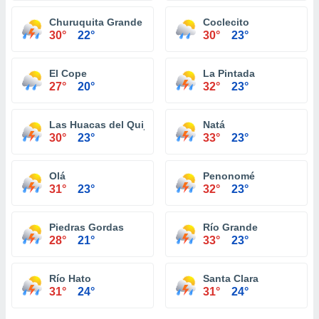
Churuquita Grande
Coclecito
30°
22°
30°
23°
El Cope
La Pintada
27°
20°
32°
23°
Las Huacas del Quije
Natá
30°
23°
33°
23°
Olá
Penonomé
31°
23°
32°
23°
Piedras Gordas
Río Grande
28°
21°
33°
23°
Río Hato
Santa Clara
31°
24°
31°
24°