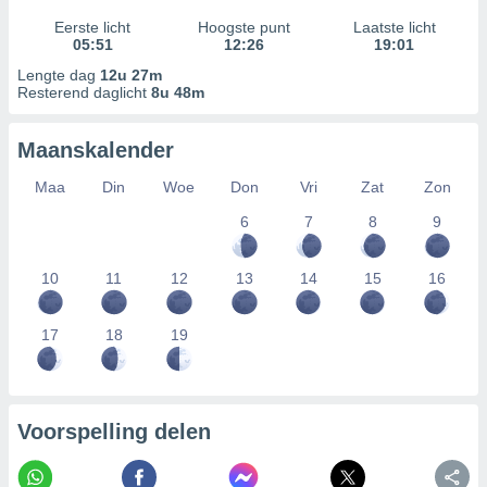
Eerste licht
Hoogste punt
Laatste licht
05:51
12:26
19:01
Lengte dag
12u 27m
Resterend daglicht
8u 48m
Maanskalender
Maa
Din
Woe
Don
Vri
Zat
Zon
6
7
8
9
10
11
12
13
14
15
16
17
18
19
Voorspelling delen