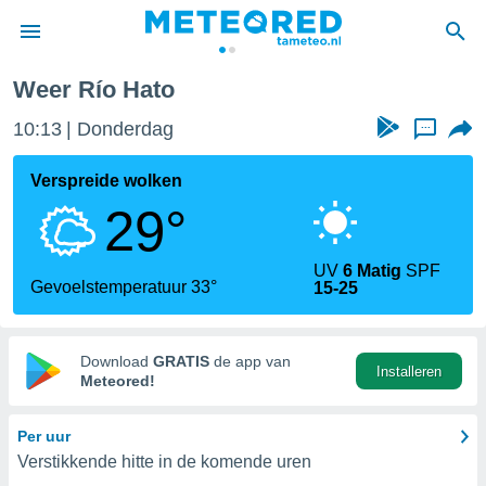
Weer Río Hato
nnisgeving
10:13
Donderdag
...
van
tameteo.nl)
teld door
Verspreide wolken
s om te
29°
e verstrekte
an hoge
 U hebt de
UV
6 Matig
SPF
ies voor
Gevoelstemperatuur 33°
15-25
deze
anvaarden
Download
GRATIS
de app van
Installeren
toegang
Meteored!
seerde
Per uur
lame op basis
Verstikkende hitte in de komende uren
ies