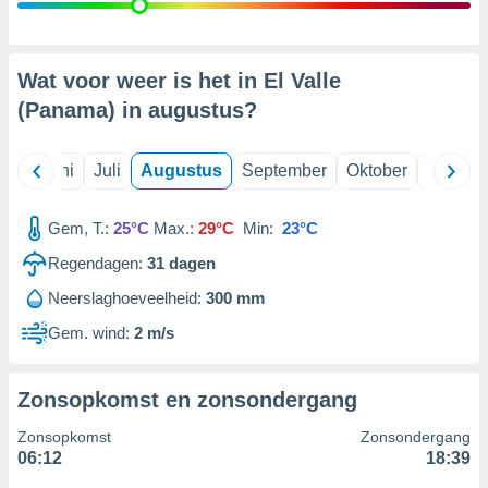
99 partners
Wat voor weer is het in El Valle
(Panama) in
augustus
?
Mei
Juni
Juli
Augustus
September
Oktober
Novemb
Gem, T.:
25°C
Max.:
29°C
Min:
23°C
Regendagen:
31
dagen
Neerslaghoeveelheid:
300 mm
Gem. wind:
2 m/s
Zonsopkomst en zonsondergang
Zonsopkomst
Zonsondergang
06:12
18:39