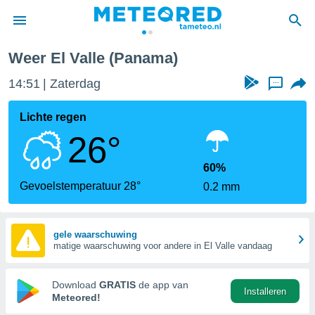
Weer El Valle (Panama)
nnisgeving
14:51
Zaterdag
...
van
tameteo.nl)
teld door
Lichte regen
s om te
26°
e verstrekte
an hoge
 U hebt de
60%
ies voor
Gevoelstemperatuur 28°
0.2 mm
deze
anvaarden
gele waarschuwing
matige waarschuwing voor andere in El Valle vandaag
toegang
seerde
Download
GRATIS
de app van
Installeren
lame op basis
Meteored!
ies