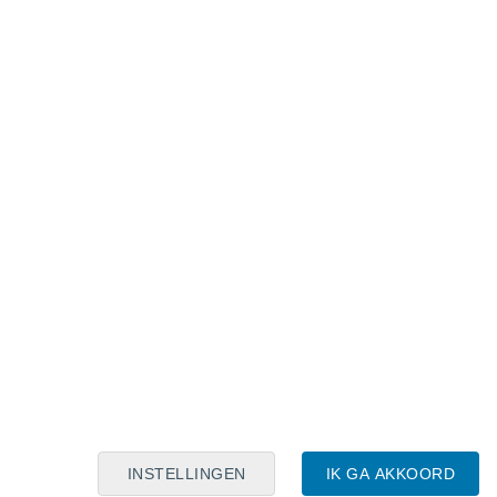
Maanskalender
Maa
Din
Woe
Don
Vri
Zat
Zon
7
8
9
10
11
12
13
14
15
16
17
18
19
20
INSTELLINGEN
IK GA AKKOORD