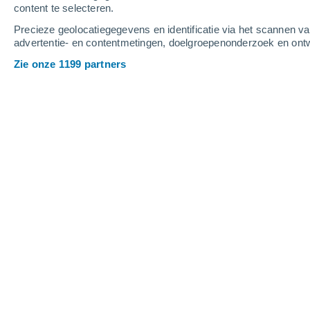
content te selecteren.
3
-
7
m/s
4
-
8
m/s
7
1
-
4
m/s
Precieze geolocatiegegevens en identificatie via het scannen v
advertentie- en contentmetingen, doelgroepenonderzoek en ontw
Het weer in Richmond - NSW vandaa
Zie onze 1199 partners
Verspreide wolken
3°
04:00
Gevoelstemperatuu
Verspreide wolken
3°
05:00
Gevoelstemperatuu
Verspreide wolken
3°
06:00
Gevoelstemperatuu
Helder
5°
08:00
Gevoelstemperatuu
Helder
14°
11:00
Gevoelstemperatuu