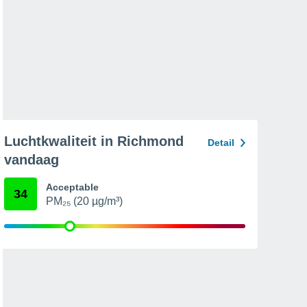
Luchtkwaliteit in Richmond
Detail
vandaag
Acceptable
34
PM₂₅ (20 µg/m³)