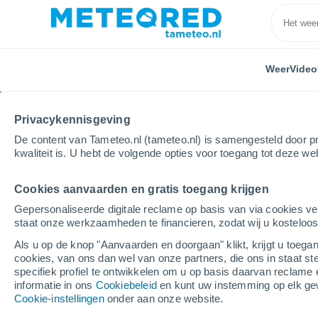
Weer
Video
Privacykennisgeving
De content van Tameteo.nl (tameteo.nl) is samengesteld door pr
kwaliteit is. U hebt de volgende opties voor toegang tot deze we
Cookies aanvaarden en gratis toegang krijgen
Home
Australia
New South Wales
Richmond
Gepersonaliseerde digitale reclame op basis van via cookies ve
staat onze werkzaamheden te financieren, zodat wij u kosteloo
Weer Richmond - NSW
Als u op de knop "Aanvaarden en doorgaan" klikt, krijgt u toegan
cookies, van ons dan wel van onze partners, die ons in staat st
04:23
Vrijdag
specifiek profiel te ontwikkelen om u op basis daarvan reclame 
informatie in ons
Cookiebeleid
en kunt uw instemming op elk ge
Cookie-instellingen
onder aan onze website.
Verspreide wolken