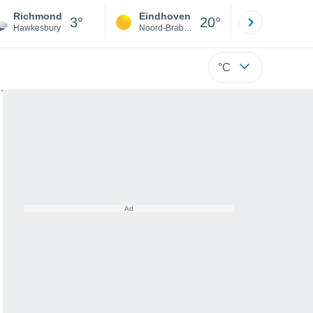
Richmond
Eindhoven
Rotterda
3°
20°
Hawkesbury
Noord-Brabant
Zuid-Hollan
°C