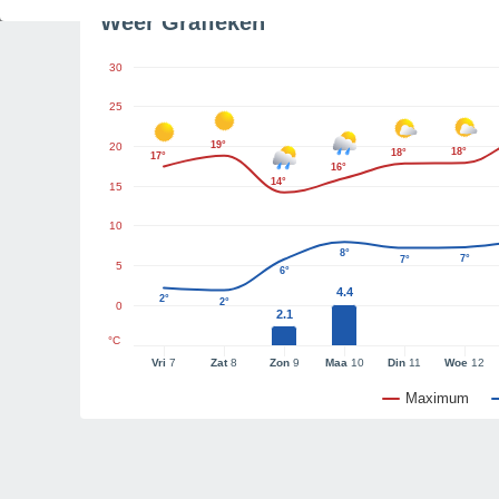
Weer Grafieken
30
25
19°
20
18°
18°
17°
16°
14°
15
10
8°
7°
7°
5
6°
4.4
2°
2°
0
2.1
°C
Vri
7
Zat
8
Zon
9
Maa
10
Din
11
Woe
12
Maximum