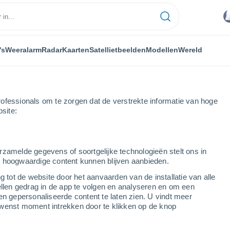
's
Weeralarm
Radar
Kaarten
Satellietbeelden
Modellen
Wereld
ofessionals om te zorgen dat de verstrekte informatie van hoge
bsite:
rzamelde gegevens of soortgelijke technologieën stelt ons in
s hoogwaardige content kunnen blijven aanbieden.
g tot de website door het aanvaarden van de installatie van alle
ellen gedrag in de app te volgen en analyseren en om een
...
en gepersonaliseerde content te laten zien. U vindt meer
wenst moment intrekken door te klikken op de knop
Per uur
Wisselend bewolkt in de
komende uren