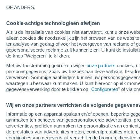
3°
OF ANDERS,
Afnemend
Cookie-achtige technologieën afwijzen
maan
Als u de installatie van cookies niet aanvaardt, kunt u onze webs
Gevoelstemperatuur 4°
Licht:
39%
alleen cookies die noodzakelijk zijn het browsen van de websit
ter analyse van gedrag of voor het weergeven van reclame of g
gepersonaliseerde reclame zult kunnen zien. U kunt de installat
de knop "Weigeren" te klikken.
Weer 1 - 7 dagen
Kaarten: Bewolking
Regenradar
Met uw toestemming gebruiken wij en
onze partners
cookies, un
persoonsgegevens, zoals uw bezoek aan deze website, IP-adresse
verwerken. Sommige aanbieders kunnen uw persoonsgegevens v
waartegen u bezwaar kunt maken. U kunt hiervoor op elk mom
Morgen
Zondag
M
Vandaag
gegevensverwerking door te klikken op "
Configureren
" of via o
8 Aug
9 Aug
7 Aug
Wij en onze partners verrichten de volgende gegevens
Informatie op een apparaat opslaan en/of openen, beperkte gege
90%
aanmaken ten behoeve van gepersonaliseerde advertenties, prof
2.1 mm
advertenties, profielen aanmaken ter personalisatie van content,
19°
/
2°
14°
/
6°
17°
/
2°
de prestaties van advertenties meten, contentprestaties meten, 
combinaties van gegevens uit verschillende bronnen, diensten