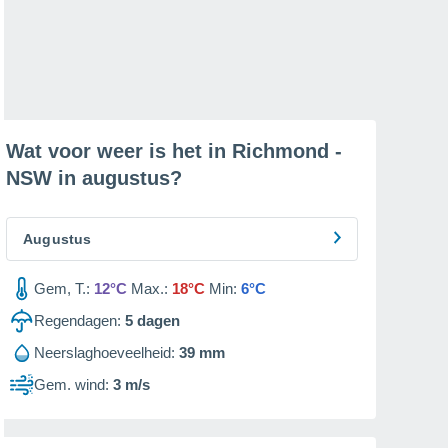
Wat voor weer is het in Richmond -
NSW in
augustus
?
Augustus
Gem, T.:
12°C
Max.:
18°C
Min:
6°C
Regendagen:
5
dagen
Neerslaghoeveelheid:
39 mm
Gem. wind:
3 m/s