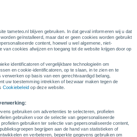
e
ite tameteo.nl blijven gebruiken. In dat geval informeren wij u dat
e worden geïnstalleerd, maar dat er geen cookies worden gebruikt
epersonaliseerde content, hoewel u wel algemene, niet-
ie van cookies afwijzen en toegang tot de website krijgen door op
Satelietbeelden
Weersmodellen
ieke identificatoren of vergelijkbare technologieën om
n en cookie-identificatoren, op te slaan, in te zien en te
erwerken op basis van een gerechtvaardigd belang,
ent uw toestemming intrekken of bezwaar maken tegen de
aandag
Dinsdag
Woensdag
Donderdag
ns
Cookiebeleid
op deze website.
10 Aug
11 Aug
12 Aug
13 Aug
verwerking:
vens gebruiken om advertenties te selecteren, profielen
90%
ielen gebruiken voor de selectie van gepersonaliseerde
4.4 mm
 profielen gebruiken ter selectie van gepersonaliseerde content,
16°
/
8°
18°
/
7°
18°
/
7°
21°
/
8°
publieksgroepen begrijpen aan de hand van statistieken of
 ontwikkelen en verbeteren, beperkte gegevens gebruiken om