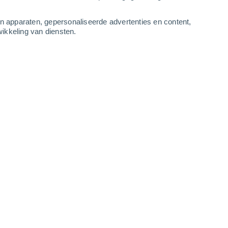
-
16
m/s
4
-
10
m/s
4
-
12
m/s
3
-
8
m/s
an apparaten, gepersonaliseerde advertenties en content,
ikkeling van diensten.
g
, 7 augustus
Noordwesten
0 Vrijwel geen
r
4°
1
-
1 m/s
SPF:
nee
Noordwesten
0 Vrijwel geen
r
4°
1
-
1 m/s
SPF:
nee
Noorden
0 Vrijwel geen
r
4°
0
-
1 m/s
SPF:
nee
Noordoosten
0 Vrijwel geen
r
6°
1
-
3 m/s
SPF:
nee
Zuidoosten
3 Zwak
r
14°
1
-
4 m/s
SPF:
6-10