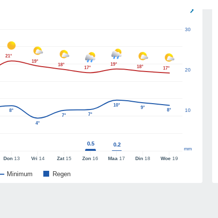
30
21°
19°
19°
18°
18°
17°
17°
20
10°
9°
8°
10
8°
7°
7°
4°
0.5
0.2
mm
Don
13
Vri
14
Zat
15
Zon
16
Maa
17
Din
18
Woe
19
Minimum
Regen