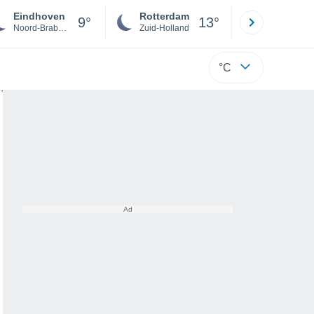
Eindhoven
Rotterdam
Maastrich
9°
13°
Noord-Brabant
Zuid-Holland
Limburg
°C