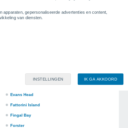
Cowra
an apparaten, gepersonaliseerde advertenties en content,
Dalmeny
ikkeling van diensten.
Dodds Island
Dungog
Dunoon
Eden
Emerald Beach
Erskine Island
INSTELLINGEN
IK GA AKKOORD
Estella
Evans Head
Fattorini Island
Fingal Bay
Forster