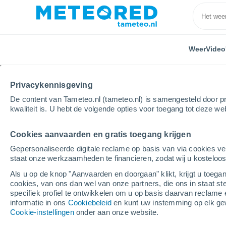
Weer
Video
Privacykennisgeving
De content van Tameteo.nl (tameteo.nl) is samengesteld door pr
kwaliteit is. U hebt de volgende opties voor toegang tot deze we
Cookies aanvaarden en gratis toegang krijgen
Home
Australia
New South Wales
Locaties
Gepersonaliseerde digitale reclame op basis van via cookies ve
staat onze werkzaamheden te financieren, zodat wij u kosteloo
Het weer in alle stede
Als u op de knop "Aanvaarden en doorgaan" klikt, krijgt u toegan
cookies, van ons dan wel van onze partners, die ons in staat st
Alle plaatsen in New South Wales
specifiek profiel te ontwikkelen om u op basis daarvan reclame 
informatie in ons
Cookiebeleid
en kunt uw instemming op elk ge
A
B
C
D - F
G - I
J - K
Cookie-instellingen
onder aan onze website.