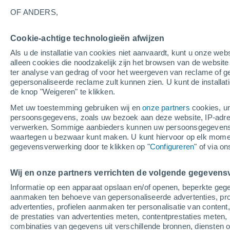
De meest bezochte plaatsen van New
OF ANDERS,
Armidale
Cookie-achtige technologieën afwijzen
Ballina
Als u de installatie van cookies niet aanvaardt, kunt u onze webs
alleen cookies die noodzakelijk zijn het browsen van de websit
Barraba
ter analyse van gedrag of voor het weergeven van reclame of g
gepersonaliseerde reclame zult kunnen zien. U kunt de installat
Batemans Bay
de knop "Weigeren" te klikken.
Bathurst
Met uw toestemming gebruiken wij en
onze partners
cookies, un
persoonsgegevens, zoals uw bezoek aan deze website, IP-adresse
Beelbangera
verwerken. Sommige aanbieders kunnen uw persoonsgegevens v
waartegen u bezwaar kunt maken. U kunt hiervoor op elk mom
Bega
gegevensverwerking door te klikken op "
Configureren
" of via o
Bellingen
Wij en onze partners verrichten de volgende gegevens
Bemboka
Informatie op een apparaat opslaan en/of openen, beperkte gege
aanmaken ten behoeve van gepersonaliseerde advertenties, prof
Bendemeer
advertenties, profielen aanmaken ter personalisatie van content,
Bermagui
de prestaties van advertenties meten, contentprestaties meten, 
combinaties van gegevens uit verschillende bronnen, diensten