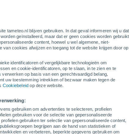
 South Wales
Casino
Cessnock
ite tameteo.nl blijven gebruiken. In dat geval informeren wij u dat
e worden geïnstalleerd, maar dat er geen cookies worden gebruikt
Clarence
epersonaliseerde content, hoewel u wel algemene, niet-
ie van cookies afwijzen en toegang tot de website krijgen door op
Cobar
Cobbitty
ieke identificatoren of vergelijkbare technologieën om
n en cookie-identificatoren, op te slaan, in te zien en te
Cockatoo Island
erwerken op basis van een gerechtvaardigd belang,
ent uw toestemming intrekken of bezwaar maken tegen de
Coon Island
ns
Cookiebeleid
op deze website.
Coonabarabran
verwerking:
Cootamundra
vens gebruiken om advertenties te selecteren, profielen
ielen gebruiken voor de selectie van gepersonaliseerde
Coral Island
 profielen gebruiken ter selectie van gepersonaliseerde content,
Cosmo Island
publieksgroepen begrijpen aan de hand van statistieken of
 ontwikkelen en verbeteren, beperkte gegevens gebruiken om