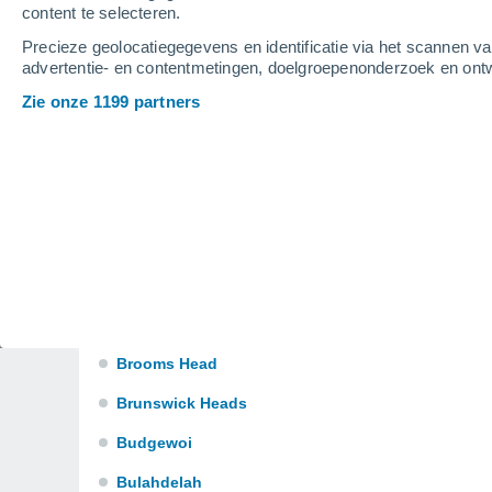
Berry
content te selecteren.
Precieze geolocatiegegevens en identificatie via het scannen v
Blackheath
advertentie- en contentmetingen, doelgroepenonderzoek en ontw
Boat Harbour
Zie onze 1199 partners
Bodalla
Bomaderry
Boomerang Island
Bourke
Bowral
Brooklyn
Brooms Head
Brunswick Heads
Budgewoi
Bulahdelah