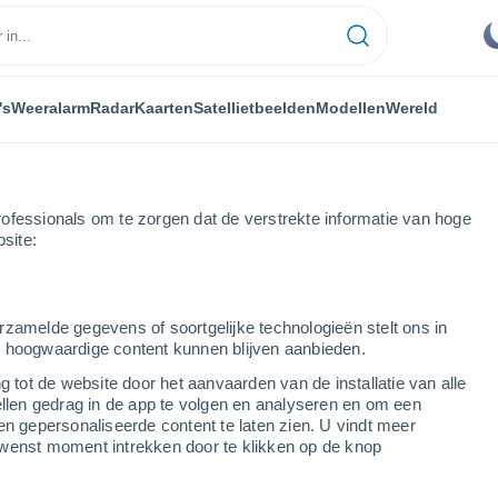
's
Weeralarm
Radar
Kaarten
Satellietbeelden
Modellen
Wereld
ofessionals om te zorgen dat de verstrekte informatie van hoge
bsite:
rzamelde gegevens of soortgelijke technologieën stelt ons in
s hoogwaardige content kunnen blijven aanbieden.
n in New South Wales
g tot de website door het aanvaarden van de installatie van alle
ellen gedrag in de app te volgen en analyseren en om een
en gepersonaliseerde content te laten zien. U vindt meer
wenst moment intrekken door te klikken op de knop
L
M
N - Q
R
S
T - V
W - Z