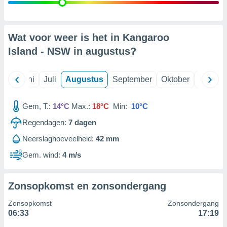
99 partners
Wat voor weer is het in Kangaroo
Island - NSW in
augustus
?
Mei
Juni
Juli
Augustus
September
Oktober
Novemb
Gem, T.:
14°C
Max.:
18°C
Min:
10°C
Regendagen:
7
dagen
Neerslaghoeveelheid:
42 mm
Gem. wind:
4 m/s
Zonsopkomst en zonsondergang
Zonsopkomst
Zonsondergang
06:33
17:19