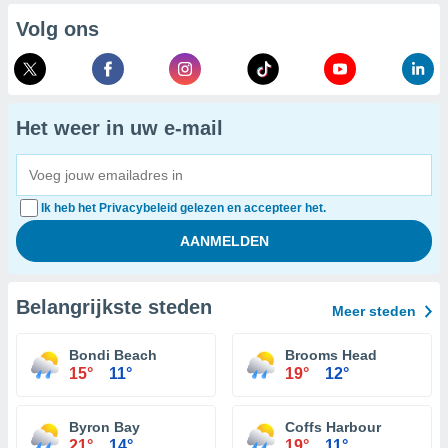
Volg ons
Het weer in uw e-mail
Ik heb het Privacybeleid gelezen en accepteer het.
Belangrijkste steden
Meer steden
Bondi Beach
Brooms Head
15°
11°
19°
12°
Byron Bay
Coffs Harbour
21°
14°
19°
11°