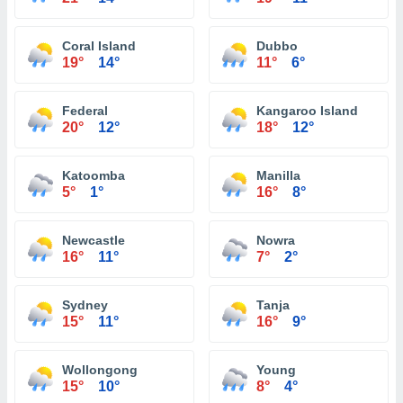
Coral Island
Dubbo
19°
14°
11°
6°
Federal
Kangaroo Island
20°
12°
18°
12°
Katoomba
Manilla
5°
1°
16°
8°
Newcastle
Nowra
16°
11°
7°
2°
Sydney
Tanja
15°
11°
16°
9°
Wollongong
Young
15°
10°
8°
4°