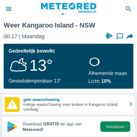
Weer Kangaroo Island - NSW
nnisgeving
00:17
Maandag
...
van
tameteo.nl)
teld door
Gedeeltelijk bewolkt
s om te
13°
e verstrekte
an hoge
 U hebt de
Afnemende maan
ies voor
Gevoelstemperatuur 13°
Licht:
10%
deze
gele waarschuwing
anvaarden
matige waarschuwing voor andere in Kangaroo Island
toegang
vandaag
seerde
Download
GRATIS
de app van
Installeren
lame op basis
Meteored!
ies