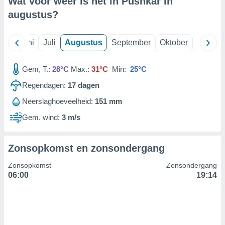
Wat voor weer is het in Pushkar in
augustus
?
99 partners
Mei
Juni
Juli
Augustus
September
Oktober
Novemb
Gem, T.:
28°C
Max.:
31°C
Min:
25°C
Regendagen:
17
dagen
Neerslaghoeveelheid:
151 mm
Gem. wind:
3 m/s
Zonsopkomst en zonsondergang
Zonsopkomst
Zonsondergang
06:00
19:14