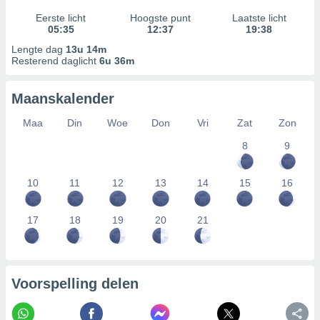
Eerste licht
Hoogste punt
Laatste licht
05:35
12:37
19:38
Lengte dag
13u 14m
Resterend daglicht
6u 36m
Maanskalender
Maa
Din
Woe
Don
Vri
Zat
Zon
8
9
10
11
12
13
14
15
16
17
18
19
20
21
Voorspelling delen