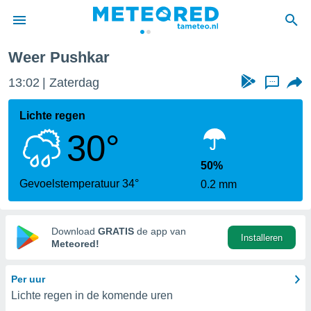
Weer Pushkar
nnisgeving
13:02
Zaterdag
...
van
tameteo.nl)
teld door
Lichte regen
s om te
30°
e verstrekte
an hoge
 U hebt de
50%
ies voor
Gevoelstemperatuur 34°
0.2 mm
deze
anvaarden
Download
GRATIS
de app van
Installeren
toegang
Meteored!
seerde
Per uur
lame op basis
Lichte regen in de komende uren
ies