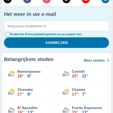
Het weer in uw e-mail
Ik heb het Privacybeleid gelezen en accepteer het.
Belangrijkste steden
Meer steden
Barranqueras
Castelli
16°
9°
15°
11°
Charadai
Charata
17°
8°
17°
7°
El Sauzalito
Fuerte Esperanza
16°
13°
15°
12°