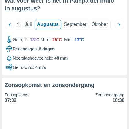
Wat voor weer is het in Pampa del Indio
in
augustus
?
99 partners
Mei
Juni
Juli
Augustus
September
Oktober
Novemb
Gem, T.:
18°C
Max.:
25°C
Min:
13°C
Regendagen:
6
dagen
Neerslaghoeveelheid:
48 mm
Gem. wind:
4 m/s
Zonsopkomst en zonsondergang
Zonsopkomst
Zonsondergang
07:32
18:38