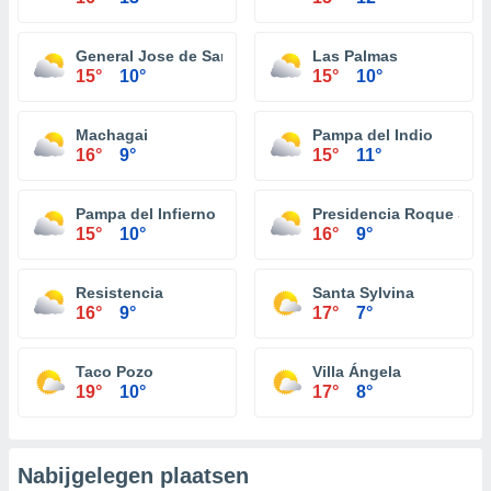
General Jose de San Martin
Las Palmas
15°
10°
15°
10°
Machagai
Pampa del Indio
16°
9°
15°
11°
Pampa del Infierno
Presidencia Roque Sáe
15°
10°
16°
9°
Resistencia
Santa Sylvina
16°
9°
17°
7°
Taco Pozo
Villa Ángela
19°
10°
17°
8°
Nabijgelegen plaatsen