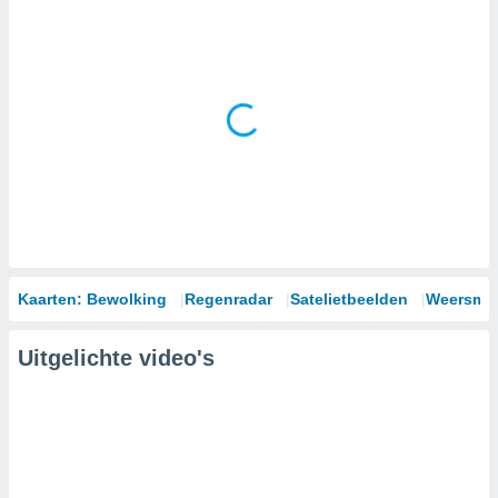
Kaarten: Bewolking
Regenradar
Satelietbeelden
Weersmod
Uitgelichte video's