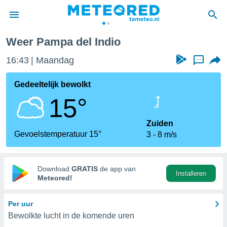
Weer Pampa del Indio
nnisgeving
16:43
Maandag
...
van
tameteo.nl)
teld door
Gedeeltelijk bewolkt
s om te
15°
e verstrekte
an hoge
 U hebt de
Zuiden
ies voor
Gevoelstemperatuur 15°
3
8 m/s
deze
anvaarden
Download
GRATIS
de app van
Installeren
toegang
Meteored!
seerde
Per uur
lame op basis
Bewolkte lucht in de komende uren
ies