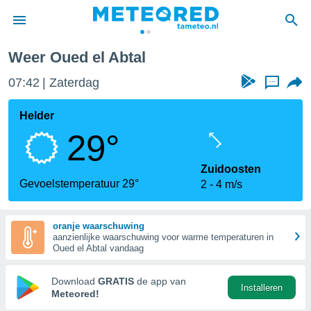
Weer Oued el Abtal
nnisgeving
07:42
Zaterdag
...
van
tameteo.nl)
teld door
Helder
s om te
29°
e verstrekte
an hoge
 U hebt de
Zuidoosten
ies voor
Gevoelstemperatuur 29°
2
4 m/s
deze
oranje waarschuwing
anvaarden
aanzienlijke waarschuwing voor warme temperaturen in
toegang
Oued el Abtal vandaag
seerde
Download
GRATIS
de app van
Installeren
lame op basis
Meteored!
ies