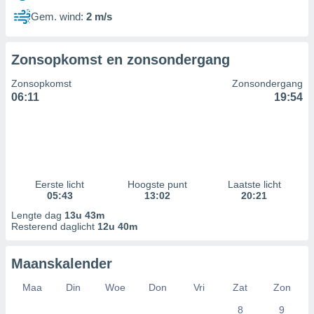
Gem. wind:
2 m/s
Zonsopkomst en zonsondergang
Zonsopkomst
Zonsondergang
06:11
19:54
Eerste licht
Hoogste punt
Laatste licht
05:43
13:02
20:21
Lengte dag
13u 43m
Resterend daglicht
12u 40m
Maanskalender
Maa
Din
Woe
Don
Vri
Zat
Zon
8
9