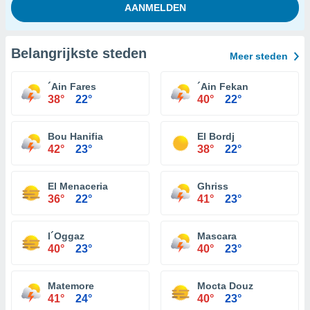
Belangrijkste steden
Meer steden
´Ain Fares
´Ain Fekan
38°
22°
40°
22°
Bou Hanifia
El Bordj
42°
23°
38°
22°
El Menaceria
Ghriss
36°
22°
41°
23°
l´Oggaz
Mascara
40°
23°
40°
23°
Matemore
Mocta Douz
41°
24°
40°
23°