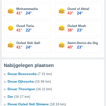
Mohammadia
Oued el Abtal
41°
24°
43°
24°
Oued Taria
Oulad Mrah
41°
22°
38°
23°
Ouled Sidi Safi
Saint-Denis-du-Sig
41°
24°
40°
23°
Nabijgelegen plaatsen
Douar Boussouka
(7.31 km)
Douar Djhoucha
(15.94 km)
Douar Thourigue
(16.11 km)
Dar
(16.17 km)
Douar Ouled Sidi Slimane
(18.16 km)