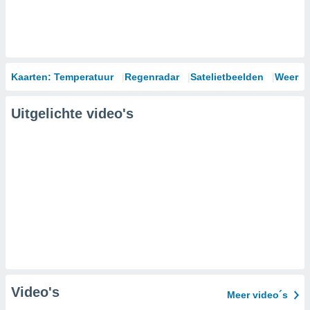
Kaarten: Temperatuur
Regenradar
Satelietbeelden
Weersm
Uitgelichte video's
Video's
Meer video´s