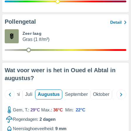
99 partners
Pollengetal
Detail
Zeer laag
Gras (1 #/m³)
Wat voor weer is het in Oued el Abtal in
augustus
?
Mei
Juni
Juli
Augustus
September
Oktober
Novemb
Gem, T.:
29°C
Max.:
36°C
Min:
22°C
Regendagen:
2
dagen
Neerslaghoeveelheid:
9 mm