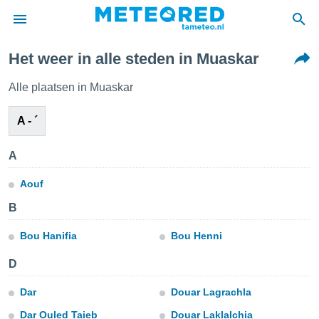
Het weer in alle steden in Muaskar
nnisgeving
van
Alle plaatsen in Muaskar
tameteo.nl)
teld door
A - ´
s om te
e verstrekte
an hoge
A
 U hebt de
ies voor
Aouf
deze
B
Bou Hanifia
Bou Henni
anvaarden
toegang
D
seerde
Dar
Douar Lagrachla
lame op basis
ies
Dar Ouled Taieb
Douar Laklalchia