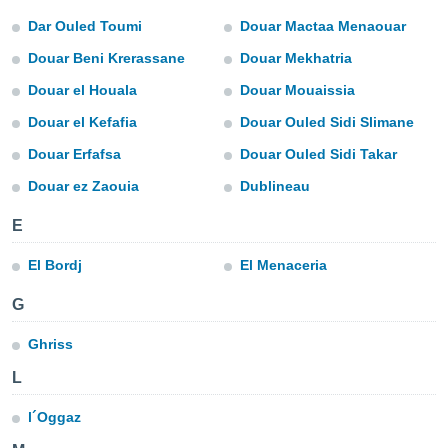
gegevens of
Dar Ouled Toumi
Douar Mactaa Menaouar
n stelt ons
Douar Beni Krerassane
Douar Mekhatria
e
den te
Douar el Houala
Douar Mouaissia
zodat wij u
oogwaardige
Douar el Kefafia
Douar Ouled Sidi Slimane
IK
en blijven
GA
Douar Erfafsa
Douar Ouled Sidi Takar
AKKOORD
Douar ez Zaouia
Dublineau
 knop
 en
INSTELLINGEN
E
kt, krijgt u
de website
nvaarden van
El Bordj
El Menaceria
e van alle
n ons dan
G
 partners,
aat stellen
Ghriss
 app te
L
nalyseren en
fiek profiel
len om u op
l´Oggaz
an reclame