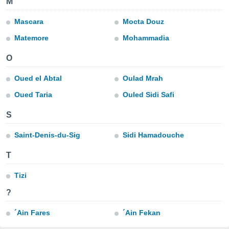
M
aliseerde
aten zien. U
Mascara
Mocta Douz
nformatie in
leid
en kunt
Matemore
Mohammadia
ng op elk
ment
O
or te klikken
Oued el Abtal
Oulad Mrah
lingen
onder
bsite.
Oued Taria
Ouled Sidi Safi
,
S
htige
Saint-Denis-du-Sig
Sidi Hamadouche
ieën
T
allatie van
 aanvaardt,
Tizi
 website
?
lijven
n dat geval
ij u dat
´Ain Fares
´Ain Fekan
es die