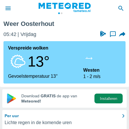
Weer Oosterhout
nnisgeving
05:42
Vrijdag
...
van
tameteo.nl)
teld door
Verspreide wolken
s om te
13°
e verstrekte
an hoge
 U hebt de
Westen
ies voor
Gevoelstemperatuur 13°
1
2 m/s
deze
anvaarden
Download
GRATIS
de app van
Installeren
toegang
Meteored!
seerde
Per uur
lame op basis
Lichte regen in de komende uren
ies