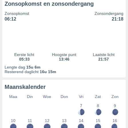
Zonsopkomst en zonsondergang
Zonsopkomst
Zonsondergang
06:12
21:18
Eerste licht
Hoogste punt
Laatste licht
05:33
13:46
21:57
Lengte dag
15u 6m
Resterend daglicht
16u 15m
Maanskalender
Maa
Din
Woe
Don
Vri
Zat
Zon
7
8
9
10
11
12
13
14
15
16