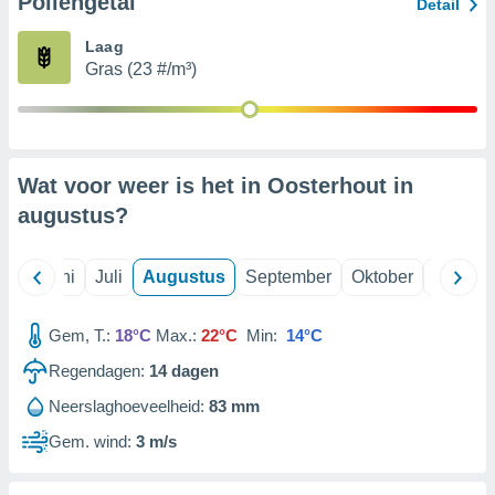
Pollengetal
Detail
Laag
99 partners
Gras (23 #/m³)
Wat voor weer is het in Oosterhout in
augustus
?
Mei
Juni
Juli
Augustus
September
Oktober
Novemb
Gem, T.:
18°C
Max.:
22°C
Min:
14°C
Regendagen:
14
dagen
Neerslaghoeveelheid:
83 mm
Gem. wind:
3 m/s