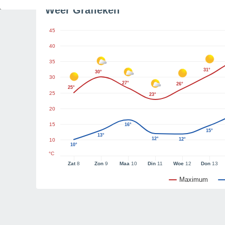
Weer Grafieken
45
40
35
31°
30°
30
27°
26°
25°
25
23°
20
15
16°
15°
13°
12°
12°
10
10°
°C
Zat
8
Zon
9
Maa
10
Din
11
Woe
12
Don
13
Maximum