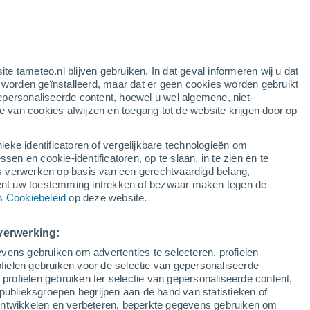
ite tameteo.nl blijven gebruiken. In dat geval informeren wij u dat
e worden geïnstalleerd, maar dat er geen cookies worden gebruikt
epersonaliseerde content, hoewel u wel algemene, niet-
ie van cookies afwijzen en toegang tot de website krijgen door op
Satelietbeelden
Weersmodellen
ieke identificatoren of vergelijkbare technologieën om
n en cookie-identificatoren, op te slaan, in te zien en te
erwerken op basis van een gerechtvaardigd belang,
ent uw toestemming intrekken of bezwaar maken tegen de
Dinsdag
Woensdag
Donderdag
Vrijdag
ns
Cookiebeleid
op deze website.
11 Aug
12 Aug
13 Aug
14 Aug
verwerking:
vens gebruiken om advertenties te selecteren, profielen
ielen gebruiken voor de selectie van gepersonaliseerde
 profielen gebruiken ter selectie van gepersonaliseerde content,
23°
/
12°
26°
/
12°
31°
/
15°
35°
/
18°
publieksgroepen begrijpen aan de hand van statistieken of
 ontwikkelen en verbeteren, beperkte gegevens gebruiken om