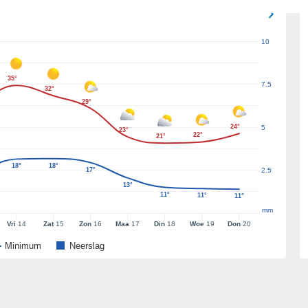
10
35°
7.5
32°
29°
24°
5
23°
22°
21°
18°
18°
17°
2.5
13°
11°
11°
11°
mm
Vri
14
Zat
15
Zon
16
Maa
17
Din
18
Woe
19
Don
20
Minimum
Neerslag