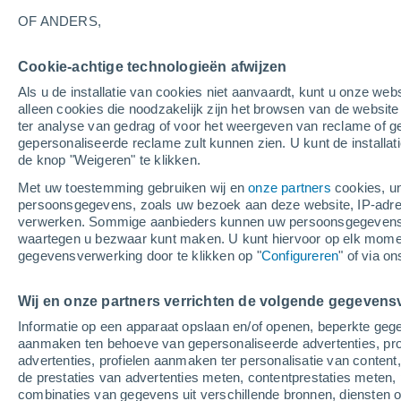
25°
OF ANDERS,
Cookie-achtige technologieën afwijzen
Oosten
Als u de installatie van cookies niet aanvaardt, kunt u onze webs
Gevoelstemperatuur 26°
3
-
7 m/s
alleen cookies die noodzakelijk zijn het browsen van de websit
ter analyse van gedrag of voor het weergeven van reclame of g
gepersonaliseerde reclame zult kunnen zien. U kunt de installat
de knop "Weigeren" te klikken.
Weer 1 - 7 dagen
Kaarten: Bewolking
Regenradar
Met uw toestemming gebruiken wij en
onze partners
cookies, un
persoonsgegevens, zoals uw bezoek aan deze website, IP-adresse
verwerken. Sommige aanbieders kunnen uw persoonsgegevens v
waartegen u bezwaar kunt maken. U kunt hiervoor op elk mom
Morgen
Maandag
Vandaag
gegevensverwerking door te klikken op "
Configureren
" of via o
9 Aug
10 Aug
8 Aug
Wij en onze partners verrichten de volgende gegevens
Informatie op een apparaat opslaan en/of openen, beperkte gege
aanmaken ten behoeve van gepersonaliseerde advertenties, prof
advertenties, profielen aanmaken ter personalisatie van content,
30°
/
13°
27°
/
16°
25°
/
10°
de prestaties van advertenties meten, contentprestaties meten, 
combinaties van gegevens uit verschillende bronnen, diensten