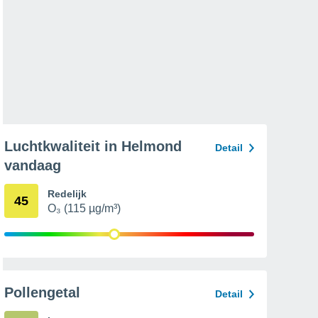
Luchtkwaliteit in Helmond
Detail
vandaag
Redelijk
45
O₃ (115 µg/m³)
Pollengetal
Detail