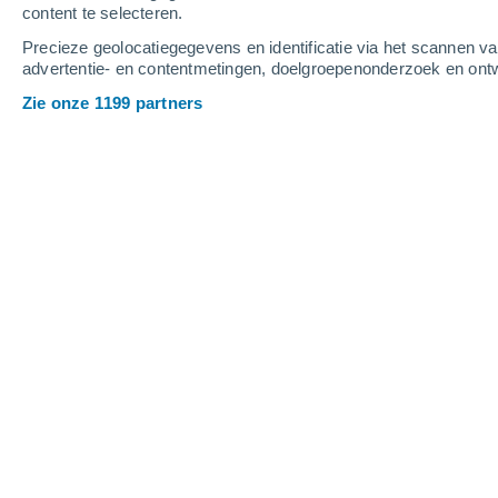
content te selecteren.
3
-
7
m/s
5
-
12
m/s
3
-
7
m/s
Precieze geolocatiegegevens en identificatie via het scannen v
advertentie- en contentmetingen, doelgroepenonderzoek en ontw
Het weer in Helmond vandaag
, 8 aug
Zie onze 1199 partners
Helder
25°
16:00
Gevoelstemperatuu
Helder
25°
17:00
Gevoelstemperatuu
Verspreide wolken
24°
18:00
Gevoelstemperatuu
Verspreide wolken
24°
19:00
Gevoelstemperatuu
Verspreide wolken
23°
20:00
Gevoelstemperatuu