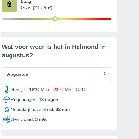
Laag
Gras (21 #/m³)
Wat voor weer is het in Helmond in
augustus
?
Augustus
Gem, T.:
18°C
Max.:
23°C
Min:
14°C
Regendagen:
13
dagen
Neerslaghoeveelheid:
82 mm
Gem. wind:
3 m/s