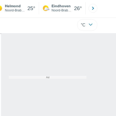
Helmond
Eindhoven
Rotterda
25°
26°
Noord-Brabant
Noord-Brabant
Zuid-Hollan
°C