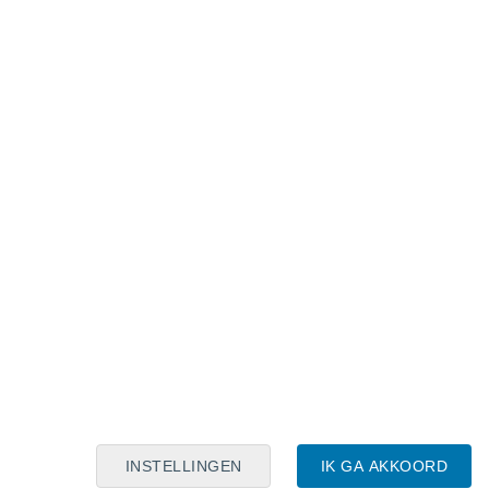
Maanskalender
Maa
Din
Woe
Don
Vri
Zat
Zon
8
9
10
11
12
13
14
15
16
17
18
19
20
21
INSTELLINGEN
IK GA AKKOORD