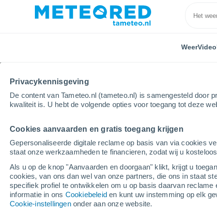
Weer
Video
Privacykennisgeving
De content van Tameteo.nl (tameteo.nl) is samengesteld door pr
kwaliteit is. U hebt de volgende opties voor toegang tot deze we
Cookies aanvaarden en gratis toegang krijgen
Home
Noord-Brabant
Helmond
Gepersonaliseerde digitale reclame op basis van via cookies ve
staat onze werkzaamheden te financieren, zodat wij u kosteloo
Weer Helmond
Als u op de knop "Aanvaarden en doorgaan" klikt, krijgt u toegan
cookies, van ons dan wel van onze partners, die ons in staat st
15:31
Zaterdag
specifiek profiel te ontwikkelen om u op basis daarvan reclame 
informatie in ons
Cookiebeleid
en kunt uw instemming op elk ge
Cookie-instellingen
onder aan onze website.
Helder