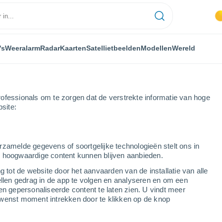
's
Weeralarm
Radar
Kaarten
Satellietbeelden
Modellen
Wereld
ofessionals om te zorgen dat de verstrekte informatie van hoge
bsite:
rzamelde gegevens of soortgelijke technologieën stelt ons in
s hoogwaardige content kunnen blijven aanbieden.
g tot de website door het aanvaarden van de installatie van alle
ellen gedrag in de app te volgen en analyseren en om een
...
en gepersonaliseerde content te laten zien. U vindt meer
wenst moment intrekken door te klikken op de knop
Per uur
Wisselend bewolkt in de
komende uren