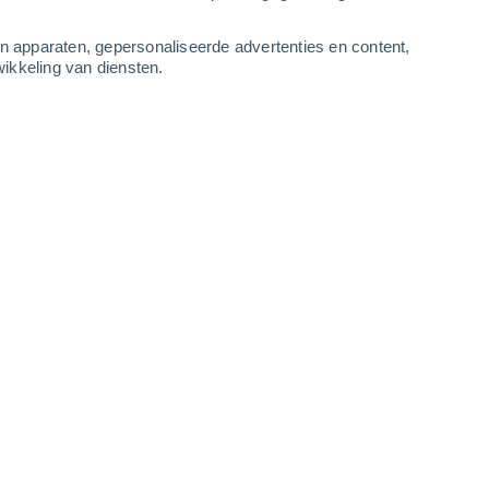
4
-
9
m/s
4
-
9
m/s
3
-
8
m/s
3
-
7
m/s
an apparaten, gepersonaliseerde advertenties en content,
ikkeling van diensten.
ustus
Oosten
4 Zwak
r
26°
3
-
7 m/s
SPF:
6-10
Noordoosten
3 Zwak
r
26°
3
-
7 m/s
SPF:
6-10
Noordoosten
2 Vrijwel geen
r
26°
3
-
7 m/s
SPF:
nee
Noordoosten
1 Vrijwel geen
r
25°
3
-
7 m/s
SPF:
nee
Noordoosten
0 Vrijwel geen
r
25°
3
-
6 m/s
SPF:
nee