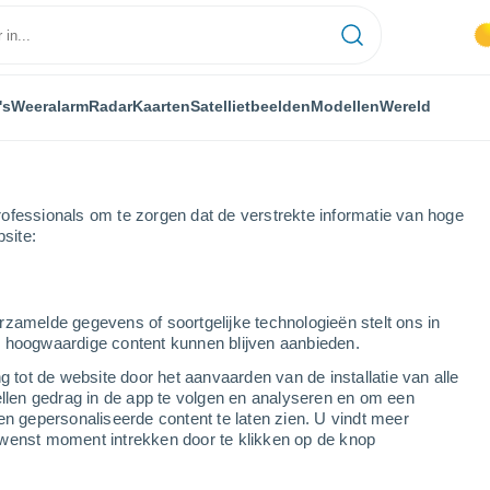
's
Weeralarm
Radar
Kaarten
Satellietbeelden
Modellen
Wereld
ofessionals om te zorgen dat de verstrekte informatie van hoge
bsite:
Provincie Alicante
Ondara
rzamelde gegevens of soortgelijke technologieën stelt ons in
s hoogwaardige content kunnen blijven aanbieden.
g tot de website door het aanvaarden van de installatie van alle
ellen gedrag in de app te volgen en analyseren en om een
...
en gepersonaliseerde content te laten zien. U vindt meer
wenst moment intrekken door te klikken op de knop
Per uur
Verstikkende hitte in de komende
uren