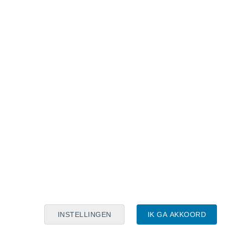
Maanskalender
Maa
Din
Woe
Don
Vri
Zat
Zon
7
8
9
10
11
12
13
14
15
16
17
18
19
20
INSTELLINGEN
IK GA AKKOORD