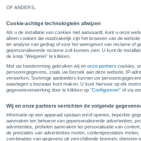
34°
OF ANDERS,
Cookie-achtige technologieën afwijzen
UV
9 Sterk
Als u de installatie van cookies niet aanvaardt, kunt u onze webs
Gevoelstemperatuur 37°
SPF
25-50
alleen cookies die noodzakelijk zijn het browsen van de websit
ter analyse van gedrag of voor het weergeven van reclame of g
gepersonaliseerde reclame zult kunnen zien. U kunt de installat
de knop "Weigeren" te klikken.
Weer 1 - 7 dagen
Kaarten: Bewolking
Regenradar
Met uw toestemming gebruiken wij en
onze partners
cookies, un
persoonsgegevens, zoals uw bezoek aan deze website, IP-adresse
verwerken. Sommige aanbieders kunnen uw persoonsgegevens v
waartegen u bezwaar kunt maken. U kunt hiervoor op elk mom
Morgen
Zondag
M
Vandaag
gegevensverwerking door te klikken op "
Configureren
" of via o
8 Aug
9 Aug
7 Aug
Wij en onze partners verrichten de volgende gegevens
Informatie op een apparaat opslaan en/of openen, beperkte gege
aanmaken ten behoeve van gepersonaliseerde advertenties, prof
advertenties, profielen aanmaken ter personalisatie van content,
37°
/
24°
33°
/
24°
35°
/
23°
de prestaties van advertenties meten, contentprestaties meten, 
combinaties van gegevens uit verschillende bronnen, diensten