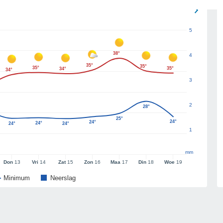
5
38°
4
35°
35°
35°
35°
34°
34°
3
2
28°
25°
24°
24°
24°
24°
24°
1
mm
Don
13
Vri
14
Zat
15
Zon
16
Maa
17
Din
18
Woe
19
Minimum
Neerslag