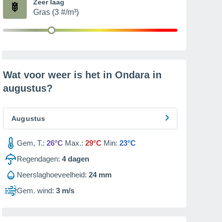
Zeer laag
Gras (3 #/m³)
Wat voor weer is het in Ondara in
augustus
?
Augustus
Gem, T.:
26°C
Max.:
29°C
Min:
23°C
Regendagen:
4
dagen
Neerslaghoeveelheid:
24 mm
Gem. wind:
3 m/s