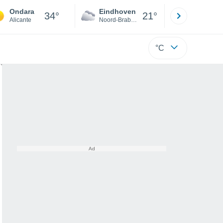
Ondara
Eindhoven
Rotterda
34°
21°
Alicante
Noord-Brabant
Zuid-Hollan
°C