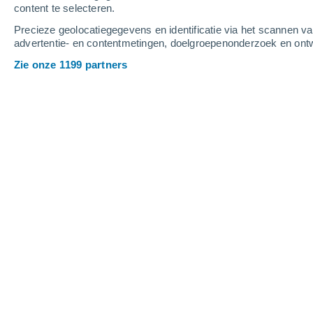
content te selecteren.
7
-
13
m/s
5
-
9
m/s
7
-
13
m/s
Precieze geolocatiegegevens en identificatie via het scannen v
advertentie- en contentmetingen, doelgroepenonderzoek en ontw
Het weer in Ondara vandaag
, 7 augus
Zie onze 1199 partners
Helder
34°
14:00
Gevoelstemperatu
Helder
34°
15:00
Gevoelstemperatu
Helder
34°
16:00
Gevoelstemperatu
Verspreide wolke
34°
17:00
Gevoelstemperatu
Verspreide wolke
34°
18:00
Gevoelstemperatu