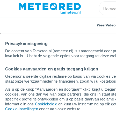
Weer
Video
Privacykennisgeving
De content van Tameteo.nl (tameteo.nl) is samengesteld door pr
kwaliteit is. U hebt de volgende opties voor toegang tot deze we
Cookies aanvaarden en gratis toegang krijgen
Home
Spanje
Autonome gemeenschap Valencia
Gepersonaliseerde digitale reclame op basis van via cookies ve
staat onze werkzaamheden te financieren, zodat wij u kosteloo
Weer Ondara
Als u op de knop "Aanvaarden en doorgaan" klikt, krijgt u toegan
cookies, van ons dan wel van onze partners, die ons in staat st
13:32
Vrijdag
specifiek profiel te ontwikkelen om u op basis daarvan reclame 
informatie in ons
Cookiebeleid
en kunt uw instemming op elk ge
Cookie-instellingen
onder aan onze website.
Helder