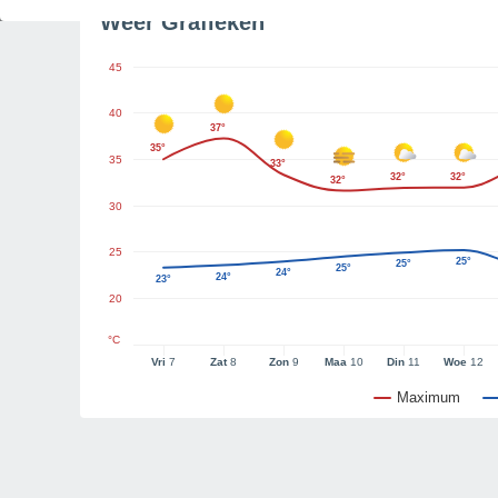
Weer Grafieken
45
40
37°
35°
35
33°
32°
32°
32°
30
25
25°
25°
25°
24°
24°
23°
20
°C
Vri
7
Zat
8
Zon
9
Maa
10
Din
11
Woe
12
Maximum