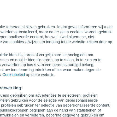
!
ite tameteo.nl blijven gebruiken. In dat geval informeren wij u dat
e worden geïnstalleerd, maar dat er geen cookies worden gebruikt
epersonaliseerde content, hoewel u wel algemene, niet-
ie van cookies afwijzen en toegang tot de website krijgen door op
Satelietbeelden
Weersmodellen
ieke identificatoren of vergelijkbare technologieën om
n en cookie-identificatoren, op te slaan, in te zien en te
erwerken op basis van een gerechtvaardigd belang,
ent uw toestemming intrekken of bezwaar maken tegen de
aandag
Dinsdag
Woensdag
Donderdag
ns
Cookiebeleid
op deze website.
10 Aug
11 Aug
12 Aug
13 Aug
verwerking:
vens gebruiken om advertenties te selecteren, profielen
ielen gebruiken voor de selectie van gepersonaliseerde
 profielen gebruiken ter selectie van gepersonaliseerde content,
32°
/
25°
32°
/
25°
32°
/
25°
34°
/
24°
publieksgroepen begrijpen aan de hand van statistieken of
 ontwikkelen en verbeteren, beperkte gegevens gebruiken om