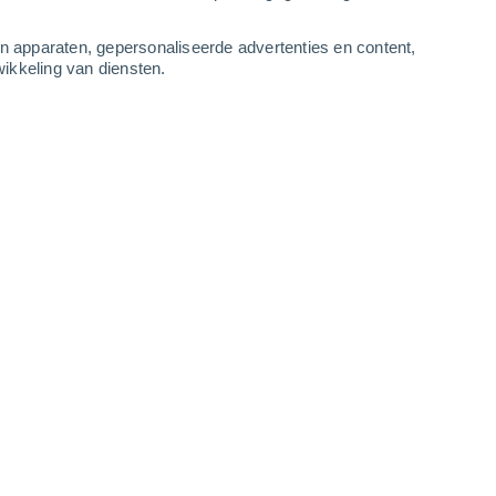
4
-
8
m/s
4
-
8
m/s
4
-
8
m/s
4
-
10
m/s
an apparaten, gepersonaliseerde advertenties en content,
ikkeling van diensten.
tus
Zuidoosten
9 Sterk!
ur
37°
4
-
9 m/s
SPF:
25-50
Zuidoosten
8 Sterk!
ur
38°
5
-
10 m/s
SPF:
25-50
Zuidoosten
6 Matig
ur
38°
6
-
12 m/s
SPF:
15-25
n
Zuiden
4 Zwak
ur
37°
7
-
13 m/s
SPF:
6-10
n
Zuiden
2 Vrijwel geen
ur
36°
7
-
13 m/s
SPF:
nee