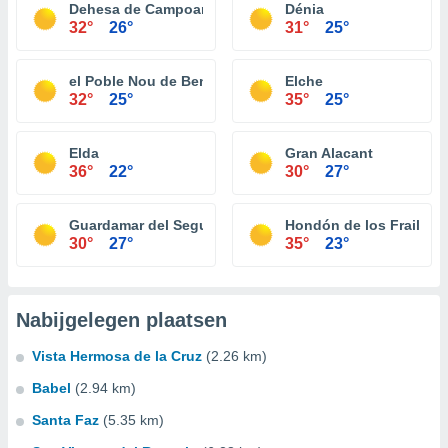
Dehesa de Campoamor
Dénia
32°
26°
31°
25°
el Poble Nou de Benitatxell Benitachell
Elche
32°
25°
35°
25°
Elda
Gran Alacant
36°
22°
30°
27°
Guardamar del Segura
Hondón de los Frailes
30°
27°
35°
23°
Nabijgelegen plaatsen
Vista Hermosa de la Cruz
(2.26 km)
Babel
(2.94 km)
Santa Faz
(5.35 km)