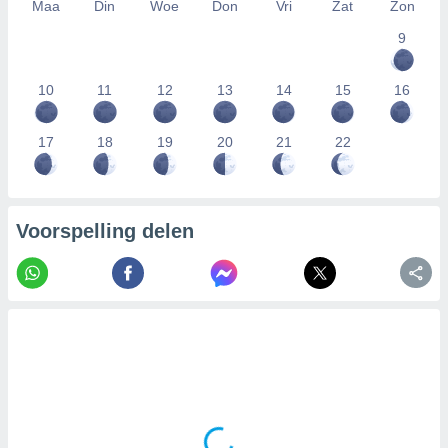
Maa
Din
Woe
Don
Vri
Zat
Zon
9
10
11
12
13
14
15
16
17
18
19
20
21
22
Voorspelling delen