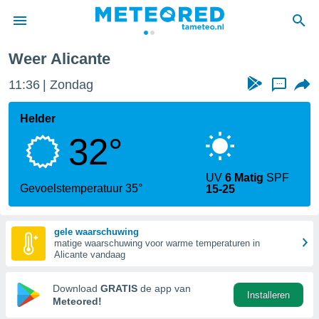
Alicante
Alicante
Weer Alicante
nnisgeving
11:36
Zondag
...
van
tameteo.nl)
teld door
Helder
s om te
32°
e verstrekte
an hoge
 U hebt de
UV
6 Matig
SPF
ies voor
Gevoelstemperatuur 35°
15-25
deze
gele waarschuwing
anvaarden
matige waarschuwing voor warme temperaturen in
toegang
Alicante vandaag
seerde
Download
GRATIS
de app van
Installeren
lame op basis
Meteored!
ies