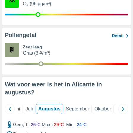
38
O₃ (96 µg/m³)
99 partners
Pollengetal
Detail
Zeer laag
Gras (3 #/m³)
Wat voor weer is het in Alicante in
augustus
?
Mei
Juni
Juli
Augustus
September
Oktober
Novemb
Gem, T.:
26°C
Max.:
29°C
Min:
24°C