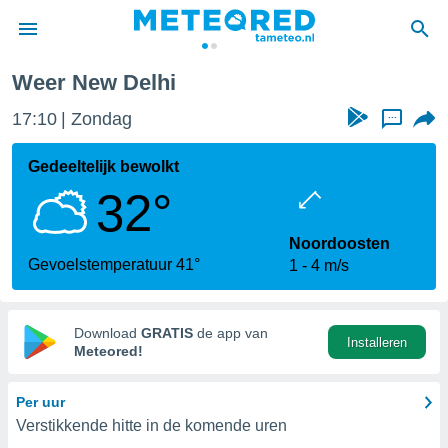
Weer New Delhi
nnisgeving
17:10
Zondag
...
van
tameteo.nl)
teld door
Gedeeltelijk bewolkt
s om te
32°
e verstrekte
an hoge
 U hebt de
Noordoosten
ies voor
Gevoelstemperatuur 41°
1
4 m/s
deze
anvaarden
Download
GRATIS
de app van
Installeren
toegang
Meteored!
seerde
Per uur
lame op basis
Verstikkende hitte in de komende uren
ies