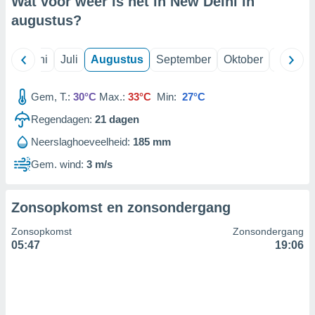
Wat voor weer is het in New Delhi in
augustus
?
99 partners
Mei
Juni
Juli
Augustus
September
Oktober
Novemb
Gem, T.:
30°C
Max.:
33°C
Min:
27°C
Regendagen:
21
dagen
Neerslaghoeveelheid:
185 mm
Gem. wind:
3 m/s
Zonsopkomst en zonsondergang
Zonsopkomst
Zonsondergang
05:47
19:06