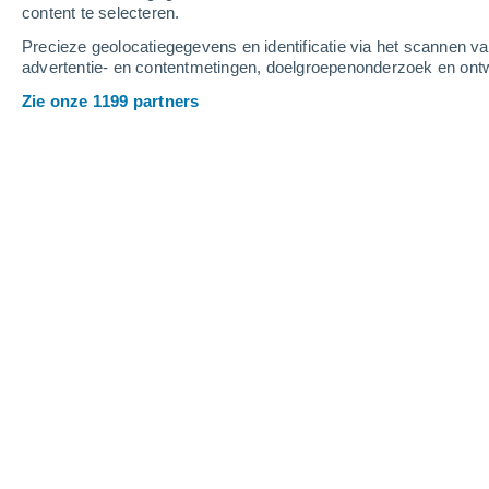
content te selecteren.
4
-
9
m/s
8
-
15
m/s
6
9
-
17
m/s
Precieze geolocatiegegevens en identificatie via het scannen v
advertentie- en contentmetingen, doelgroepenonderzoek en ontw
Het weer in Neuquén vandaag
, 8 aug
Zie onze 1199 partners
Helder
7°
12:00
Gevoelstemperatuur
Verspreide wolken
8°
13:00
Gevoelstemperatuur
Helder
9°
14:00
Gevoelstemperatuur
Verspreide wolken
9°
15:00
Gevoelstemperatuur
Verspreide wolken
9°
16:00
Gevoelstemperatuur