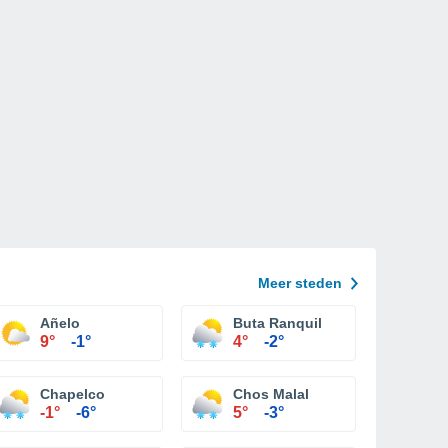
Meer steden
Añelo
Buta Ranquil
9°
-1°
4°
-2°
Chapelco
Chos Malal
-1°
-6°
5°
-3°