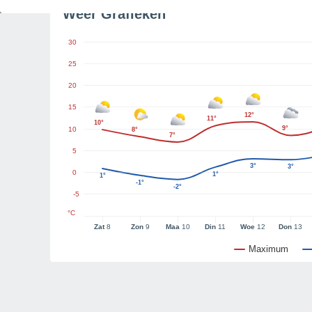
Weer Grafieken
30
25
20
15
12°
11°
10°
9°
10
8°
7°
5
3°
3°
0
1°
1°
-1°
-2°
-5
°C
Zat
8
Zon
9
Maa
10
Din
11
Woe
12
Don
13
Maximum