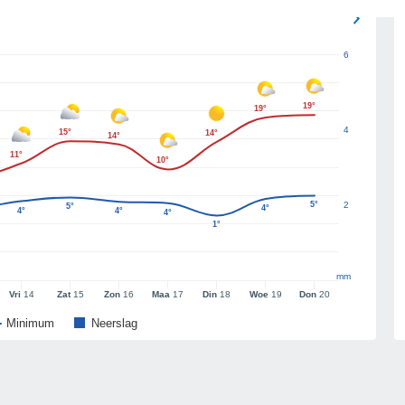
6
19°
19°
4
15°
14°
14°
11°
10°
5°
2
5°
4°
4°
4°
4°
1°
mm
Vri
14
Zat
15
Zon
16
Maa
17
Din
18
Woe
19
Don
20
Minimum
Neerslag