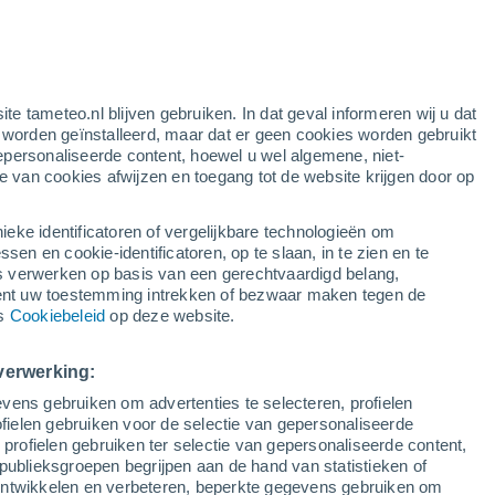
gele waarschuwing
matige waarschuwing voor wind in
Neuquén vandaag
ite tameteo.nl blijven gebruiken. In dat geval informeren wij u dat
e worden geïnstalleerd, maar dat er geen cookies worden gebruikt
epersonaliseerde content, hoewel u wel algemene, niet-
ie van cookies afwijzen en toegang tot de website krijgen door op
Satelietbeelden
Weersmodellen
ieke identificatoren of vergelijkbare technologieën om
n en cookie-identificatoren, op te slaan, in te zien en te
erwerken op basis van een gerechtvaardigd belang,
ent uw toestemming intrekken of bezwaar maken tegen de
Dinsdag
Woensdag
Donderdag
Vrijdag
ns
Cookiebeleid
op deze website.
11 Aug
12 Aug
13 Aug
14 Aug
verwerking:
vens gebruiken om advertenties te selecteren, profielen
ielen gebruiken voor de selectie van gepersonaliseerde
 profielen gebruiken ter selectie van gepersonaliseerde content,
11°
/
1°
12°
/
3°
9°
/
3°
11°
/
4°
publieksgroepen begrijpen aan de hand van statistieken of
 ontwikkelen en verbeteren, beperkte gegevens gebruiken om