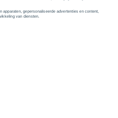
-
13
m/s
5
-
10
m/s
5
-
11
m/s
4
-
9
m/s
an apparaten, gepersonaliseerde advertenties en content,
ikkeling van diensten.
ustus
Westen
2 Vrijwel geen
4°
7
-
13 m/s
SPF:
nee
Westen
2 Vrijwel geen
5°
8
-
15 m/s
SPF:
nee
Westen
2 Vrijwel geen
6°
8
-
16 m/s
SPF:
nee
Westen
2 Vrijwel geen
6°
9
-
17 m/s
SPF:
nee
Westen
1 Vrijwel geen
6°
8
-
17 m/s
SPF:
nee