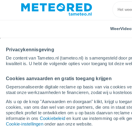
Weer
Video
Privacykennisgeving
De content van Tameteo.nl (tameteo.nl) is samengesteld door pr
kwaliteit is. U hebt de volgende opties voor toegang tot deze we
Cookies aanvaarden en gratis toegang krijgen
Home
Argentinië
Provincie Neuquén
Neuquén
Gepersonaliseerde digitale reclame op basis van via cookies ve
staat onze werkzaamheden te financieren, zodat wij u kosteloo
Weer Neuquén
Als u op de knop "Aanvaarden en doorgaan" klikt, krijgt u toegan
cookies, van ons dan wel van onze partners, die ons in staat st
11:37
Zaterdag
specifiek profiel te ontwikkelen om u op basis daarvan reclame 
informatie in ons
Cookiebeleid
en kunt uw instemming op elk ge
Cookie-instellingen
onder aan onze website.
Helder