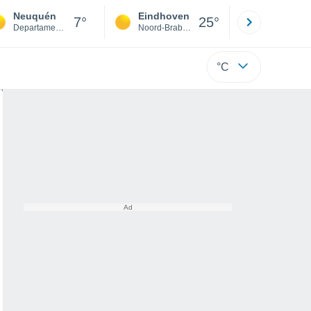
Neuquén
Eindhoven
Rotterda
7°
25°
Departamento de Confluencia
Noord-Brabant
Zuid-Hollan
°C