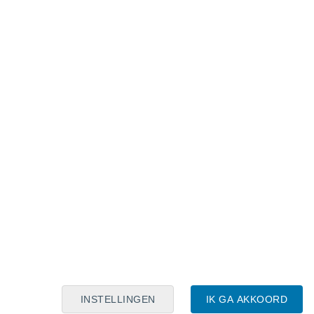
Maanskalender
Maa
Din
Woe
Don
Vri
Zat
Zon
8
9
10
11
12
13
14
15
16
17
18
19
20
21
INSTELLINGEN
IK GA AKKOORD