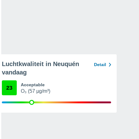
Luchtkwaliteit in Neuquén
Detail
vandaag
Acceptable
23
O₃ (57 µg/m³)