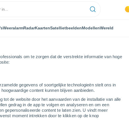
's
Weeralarm
Radar
Kaarten
Satellietbeelden
Modellen
Wereld
ofessionals om te zorgen dat de verstrekte informatie van hoge
bsite:
rzamelde gegevens of soortgelijke technologieën stelt ons in
s hoogwaardige content kunnen blijven aanbieden.
g tot de website door het aanvaarden van de installatie van alle
ellen gedrag in de app te volgen en analyseren en om een
...
en gepersonaliseerde content te laten zien. U vindt meer
wenst moment intrekken door te klikken op de knop
Per uur
Windstoten tot
17 m/s
per uur
verwacht in de komende uren