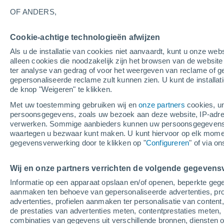
7°
OF ANDERS,
Cookie-achtige technologieën afwijzen
Westen
Als u de installatie van cookies niet aanvaardt, kunt u onze webs
Gevoelstemperatuur 4°
7
-
13 m/s
alleen cookies die noodzakelijk zijn het browsen van de websit
ter analyse van gedrag of voor het weergeven van reclame of g
gepersonaliseerde reclame zult kunnen zien. U kunt de installat
de knop "Weigeren" te klikken.
Weer 1 - 7 dagen
Kaarten: Bewolking
Regenradar
Met uw toestemming gebruiken wij en
onze partners
cookies, un
persoonsgegevens, zoals uw bezoek aan deze website, IP-adresse
verwerken. Sommige aanbieders kunnen uw persoonsgegevens v
waartegen u bezwaar kunt maken. U kunt hiervoor op elk mom
Morgen
Maandag
Vandaag
gegevensverwerking door te klikken op "
Configureren
" of via o
9 Aug
10 Aug
8 Aug
Wij en onze partners verrichten de volgende gegevens
Informatie op een apparaat opslaan en/of openen, beperkte gege
aanmaken ten behoeve van gepersonaliseerde advertenties, prof
advertenties, profielen aanmaken ter personalisatie van content,
8°
/
-1°
7°
/
-2°
10°
/
1°
de prestaties van advertenties meten, contentprestaties meten, 
combinaties van gegevens uit verschillende bronnen, diensten