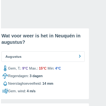
Wat voor weer is het in Neuquén in
augustus
?
Augustus
Gem, T.:
9°C
Max.:
15°C
Min:
4°C
Regendagen:
3
dagen
Neerslaghoeveelheid:
14 mm
Gem. wind:
4 m/s