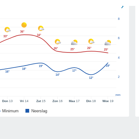
8
36°
34°
33°
6
26°
26°
25°
25°
4
19°
19°
18°
17°
16°
14°
2
12°
mm
Don
13
Vri
14
Zat
15
Zon
16
Maa
17
Din
18
Woe
19
Minimum
Neerslag