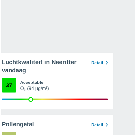
Luchtkwaliteit in Neeritter
Detail
vandaag
Acceptable
37
O₃ (94 µg/m³)
Pollengetal
Detail