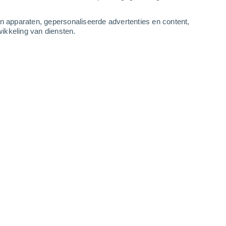
-
11
m/s
4
-
9
m/s
4
-
9
m/s
3
-
6
m/s
an apparaten, gepersonaliseerde advertenties en content,
ikkeling van diensten.
ustus
Noordwesten
3 Zwak
r
21°
2
-
6 m/s
SPF:
6-10
Noordwesten
3 Zwak
r
22°
2
-
6 m/s
SPF:
6-10
Noordwesten
2 Vrijwel geen
r
22°
2
-
6 m/s
SPF:
nee
Noorden
1 Vrijwel geen
r
22°
3
-
6 m/s
SPF:
nee
Noorden
1 Vrijwel geen
r
21°
3
-
6 m/s
SPF:
nee