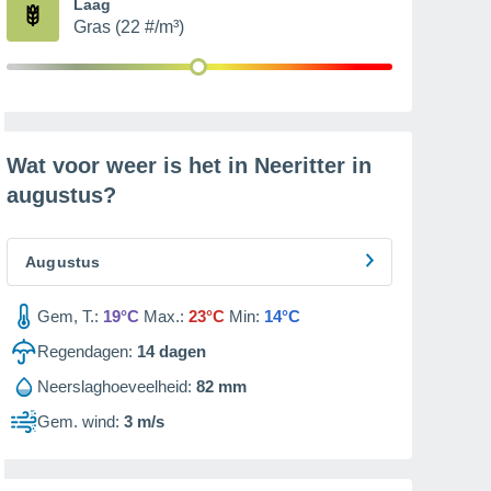
Laag
Gras (22 #/m³)
Wat voor weer is het in Neeritter in
augustus
?
Augustus
Gem, T.:
19°C
Max.:
23°C
Min:
14°C
Regendagen:
14
dagen
Neerslaghoeveelheid:
82 mm
Gem. wind:
3 m/s