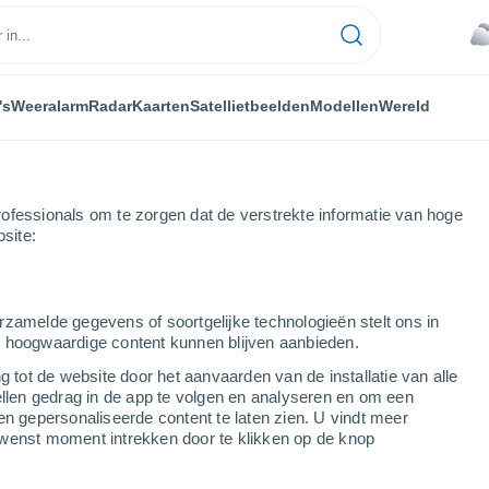
's
Weeralarm
Radar
Kaarten
Satellietbeelden
Modellen
Wereld
ofessionals om te zorgen dat de verstrekte informatie van hoge
bsite:
rzamelde gegevens of soortgelijke technologieën stelt ons in
s hoogwaardige content kunnen blijven aanbieden.
g tot de website door het aanvaarden van de installatie van alle
ellen gedrag in de app te volgen en analyseren en om een
...
en gepersonaliseerde content te laten zien. U vindt meer
wenst moment intrekken door te klikken op de knop
Per uur
Zware bewolking in de komende
uren