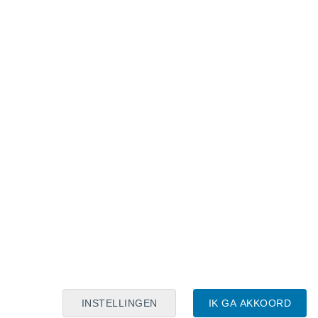
Maanskalender
Maa
Din
Woe
Don
Vri
Zat
Zon
7
8
9
10
11
12
13
14
15
16
17
18
19
20
INSTELLINGEN
IK GA AKKOORD