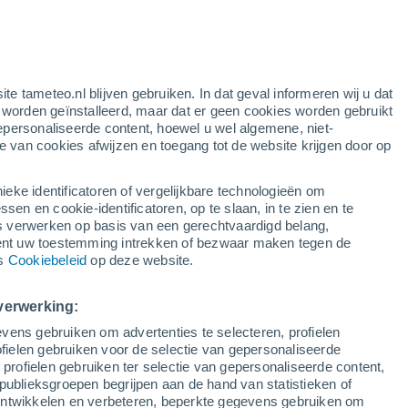
ten
ite tameteo.nl blijven gebruiken. In dat geval informeren wij u dat
e worden geïnstalleerd, maar dat er geen cookies worden gebruikt
epersonaliseerde content, hoewel u wel algemene, niet-
ie van cookies afwijzen en toegang tot de website krijgen door op
lietbeelden
Weersmodellen
ieke identificatoren of vergelijkbare technologieën om
n en cookie-identificatoren, op te slaan, in te zien en te
erwerken op basis van een gerechtvaardigd belang,
ent uw toestemming intrekken of bezwaar maken tegen de
aandag
Dinsdag
Woensdag
Donderdag
ns
Cookiebeleid
op deze website.
10 Aug
11 Aug
12 Aug
13 Aug
verwerking:
vens gebruiken om advertenties te selecteren, profielen
ielen gebruiken voor de selectie van gepersonaliseerde
 profielen gebruiken ter selectie van gepersonaliseerde content,
30°
/
19°
24°
/
13°
28°
/
15°
33°
/
16°
publieksgroepen begrijpen aan de hand van statistieken of
 ontwikkelen en verbeteren, beperkte gegevens gebruiken om