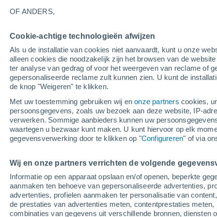
21°
OF ANDERS,
Cookie-achtige technologieën afwijzen
Noordwes
Als u de installatie van cookies niet aanvaardt, kunt u onze webs
Gevoelstemperatuur 21°
2
-
6 m/s
alleen cookies die noodzakelijk zijn het browsen van de websit
ter analyse van gedrag of voor het weergeven van reclame of g
gepersonaliseerde reclame zult kunnen zien. U kunt de installat
de knop "Weigeren" te klikken.
Weer 1 - 7 dagen
Kaarten: Regen
Regenradar
Sate
Met uw toestemming gebruiken wij en
onze partners
cookies, un
persoonsgegevens, zoals uw bezoek aan deze website, IP-adresse
verwerken. Sommige aanbieders kunnen uw persoonsgegevens v
waartegen u bezwaar kunt maken. U kunt hiervoor op elk mom
Morgen
Zondag
M
Vandaag
gegevensverwerking door te klikken op "
Configureren
" of via o
8 Aug
9 Aug
7 Aug
Wij en onze partners verrichten de volgende gegevens
Informatie op een apparaat opslaan en/of openen, beperkte gege
aanmaken ten behoeve van gepersonaliseerde advertenties, prof
advertenties, profielen aanmaken ter personalisatie van content,
27°
/
12°
31°
/
14°
22°
/
11°
de prestaties van advertenties meten, contentprestaties meten, 
combinaties van gegevens uit verschillende bronnen, diensten