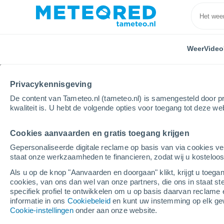
Weer
Video
Privacykennisgeving
De content van Tameteo.nl (tameteo.nl) is samengesteld door pr
kwaliteit is. U hebt de volgende opties voor toegang tot deze we
Cookies aanvaarden en gratis toegang krijgen
Home
Limburg
Neeritter
Gepersonaliseerde digitale reclame op basis van via cookies ve
staat onze werkzaamheden te financieren, zodat wij u kosteloo
Weer Neeritter
Als u op de knop "Aanvaarden en doorgaan" klikt, krijgt u toegan
cookies, van ons dan wel van onze partners, die ons in staat st
14:19
Vrijdag
specifiek profiel te ontwikkelen om u op basis daarvan reclame 
informatie in ons
Cookiebeleid
en kunt uw instemming op elk ge
Cookie-instellingen
onder aan onze website.
Bewolking