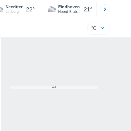
Neeritter
Eindhoven
Rotterda
22°
21°
Limburg
Noord-Brabant
Zuid-Hollan
°C