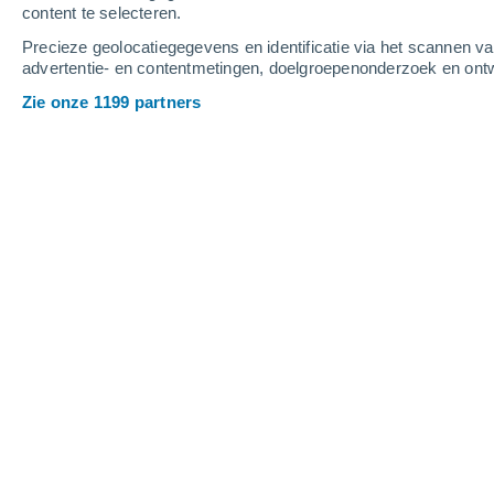
content te selecteren.
3
-
6
m/s
3
-
7
m/s
5
3
-
6
m/s
Precieze geolocatiegegevens en identificatie via het scannen v
advertentie- en contentmetingen, doelgroepenonderzoek en ontw
Het weer in Neeritter vandaag
, 7 aug
Zie onze 1199 partners
Bewolking
21°
14:00
Gevoelstemperatuu
Bewolking
22°
15:00
Gevoelstemperatuu
Bewolking
22°
16:00
Gevoelstemperatuu
Bewolking
22°
17:00
Gevoelstemperatuu
Bewolking
21°
18:00
Gevoelstemperatuu