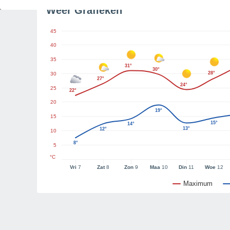
Weer Grafieken
45
40
35
31°
30°
28°
30
27°
24°
25
22°
20
19°
15
15°
14°
13°
12°
10
8°
5
°C
Vri
7
Zat
8
Zon
9
Maa
10
Din
11
Woe
12
Maximum