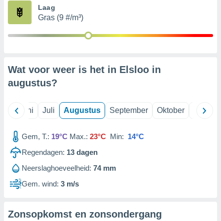
Laag
Gras (9 #/m³)
99 partners
Wat voor weer is het in Elsloo in
augustus
?
Mei
Juni
Juli
Augustus
September
Oktober
Novemb
Gem, T.:
19°C
Max.:
23°C
Min:
14°C
Regendagen:
13
dagen
Neerslaghoeveelheid:
74 mm
Gem. wind:
3 m/s
Zonsopkomst en zonsondergang