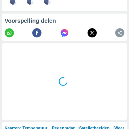
Voorspelling delen
Kaarten: Temperatuur
Regenradar
Satelietbeelden
Weersm