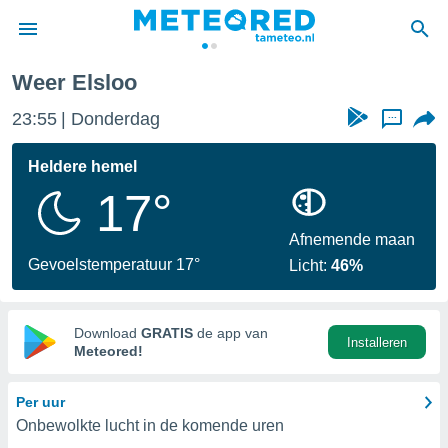
Weer Elsloo
nnisgeving
23:55
Donderdag
...
van
tameteo.nl)
teld door
Heldere hemel
s om te
17°
e verstrekte
an hoge
 U hebt de
Afnemende maan
ies voor
Gevoelstemperatuur 17°
Licht:
46%
deze
anvaarden
Download
GRATIS
de app van
Installeren
toegang
Meteored!
seerde
Per uur
lame op basis
Onbewolkte lucht in de komende uren
ies