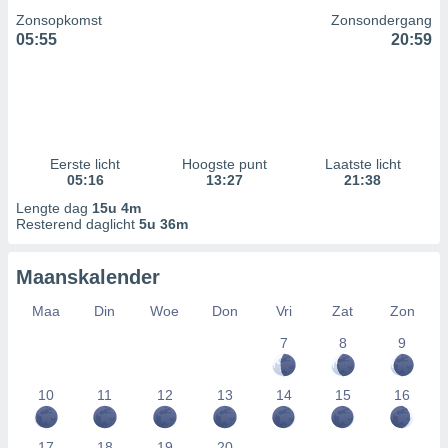
Zonsopkomst
Zonsondergang
05:55
20:59
Eerste licht
Hoogste punt
Laatste licht
05:16
13:27
21:38
Lengte dag
15u 4m
Resterend daglicht
5u 36m
Maanskalender
Maa
Din
Woe
Don
Vri
Zat
Zon
7
8
9
10
11
12
13
14
15
16
17
18
19
20