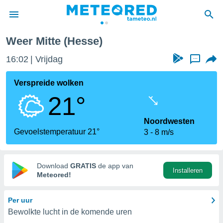
Weer Mitte (Hesse)
nnisgeving
16:02
Vrijdag
...
van
tameteo.nl)
teld door
Verspreide wolken
s om te
21°
e verstrekte
an hoge
 U hebt de
Noordwesten
ies voor
Gevoelstemperatuur 21°
3
8 m/s
deze
anvaarden
Download
GRATIS
de app van
Installeren
toegang
Meteored!
seerde
Per uur
lame op basis
Bewolkte lucht in de komende uren
ies