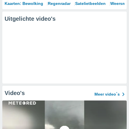
Kaarten: Bewolking
Regenradar
Satelietbeelden
Weersmod
Uitgelichte video's
Video's
Meer video´s