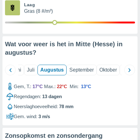
Laag
Gras (8 #/m³)
99 partners
Wat voor weer is het in Mitte (Hesse) in
augustus
?
Mei
Juni
Juli
Augustus
September
Oktober
Novemb
Gem, T.:
17°C
Max.:
22°C
Min:
13°C
Regendagen:
13
dagen
Neerslaghoeveelheid:
78 mm
Gem. wind:
3 m/s
Zonsopkomst en zonsondergang