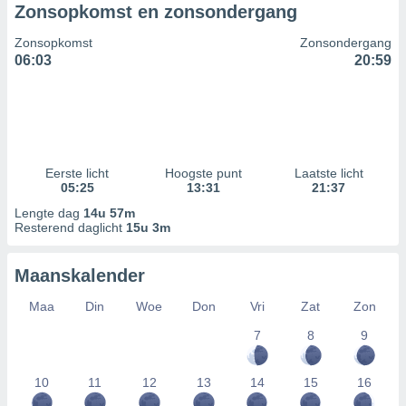
Zonsopkomst en zonsondergang
Zonsopkomst
Zonsondergang
06:03
20:59
Eerste licht
Hoogste punt
Laatste licht
05:25
13:31
21:37
Lengte dag
14u 57m
Resterend daglicht
15u 3m
Maanskalender
Maa
Din
Woe
Don
Vri
Zat
Zon
7
8
9
10
11
12
13
14
15
16