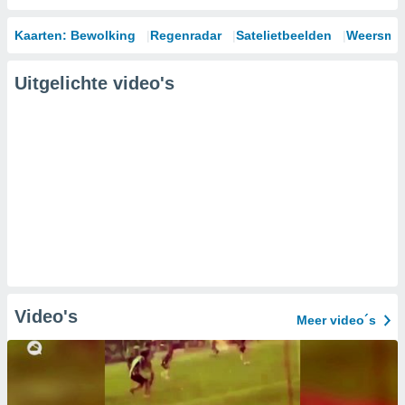
Kaarten: Bewolking
Regenradar
Satelietbeelden
Weersmod
Uitgelichte video's
Video's
Meer video´s