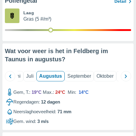
Pollengetal
Detail
Laag
99 partners
Gras (5 #/m³)
Wat voor weer is het in Feldberg im
Taunus in
augustus
?
Mei
Juni
Juli
Augustus
September
Oktober
Novemb
Gem, T.:
19°C
Max.:
24°C
Min:
14°C
Regendagen:
12
dagen
Neerslaghoeveelheid:
71 mm
Gem. wind:
3 m/s