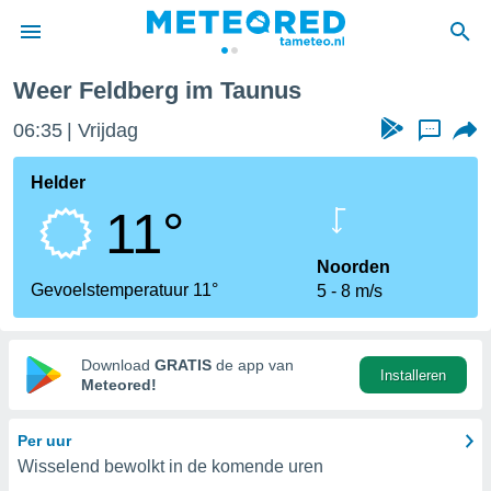
Weer Feldberg im Taunus
nnisgeving
06:35
Vrijdag
...
van
tameteo.nl)
teld door
Helder
s om te
11°
e verstrekte
an hoge
 U hebt de
Noorden
ies voor
Gevoelstemperatuur 11°
5
8 m/s
deze
anvaarden
Download
GRATIS
de app van
Installeren
toegang
Meteored!
seerde
Per uur
lame op basis
Wisselend bewolkt in de komende uren
ies