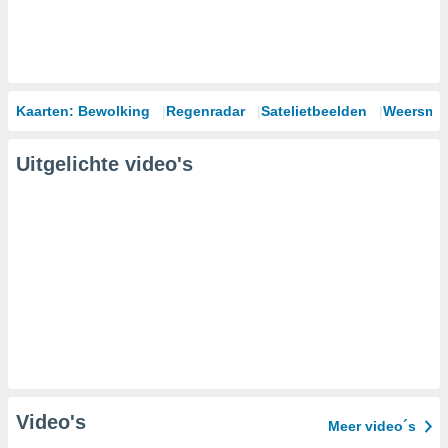
Kaarten: Bewolking
Regenradar
Satelietbeelden
Weersmod
Uitgelichte video's
Video's
Meer video´s