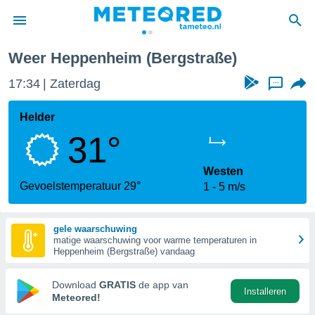
Weer Heppenheim (Bergstraße)
nnisgeving
17:34
Zaterdag
...
van
tameteo.nl)
teld door
Helder
s om te
31°
e verstrekte
an hoge
 U hebt de
Westen
ies voor
Gevoelstemperatuur 29°
1
5 m/s
deze
gele waarschuwing
anvaarden
matige waarschuwing voor warme temperaturen in
toegang
Heppenheim (Bergstraße) vandaag
seerde
Download
GRATIS
de app van
Installeren
lame op basis
Meteored!
ies