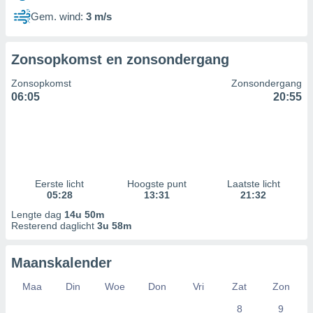
Gem. wind:
3 m/s
Zonsopkomst en zonsondergang
Zonsopkomst
Zonsondergang
06:05
20:55
Eerste licht
Hoogste punt
Laatste licht
05:28
13:31
21:32
Lengte dag
14u 50m
Resterend daglicht
3u 58m
Maanskalender
Maa
Din
Woe
Don
Vri
Zat
Zon
8
9