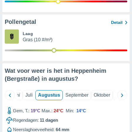
99 partners
Pollengetal
Detail
Laag
Gras (10 #/m³)
Wat voor weer is het in Heppenheim
(Bergstraße) in
augustus
?
Mei
Juni
Juli
Augustus
September
Oktober
Novemb
Gem, T.:
19°C
Max.:
24°C
Min:
14°C
Regendagen:
11
dagen
Neerslaghoeveelheid:
64 mm