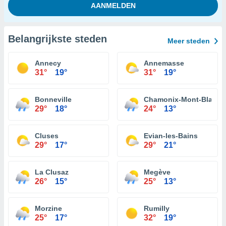
Belangrijkste steden
Meer steden
Annecy
Annemasse
31°
19°
31°
19°
Bonneville
Chamonix-Mont-Blanc
29°
18°
24°
13°
Cluses
Evian-les-Bains
29°
17°
29°
21°
La Clusaz
Megève
26°
15°
25°
13°
Morzine
Rumilly
25°
17°
32°
19°