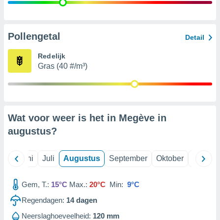
99 partners
Pollengetal
Detail
Redelijk
Gras (40 #/m³)
Wat voor weer is het in Megève in
augustus
?
Mei
Juni
Juli
Augustus
September
Oktober
Novemb
Gem, T.:
15°C
Max.:
20°C
Min:
9°C
Regendagen:
14
dagen
Neerslaghoeveelheid:
120 mm