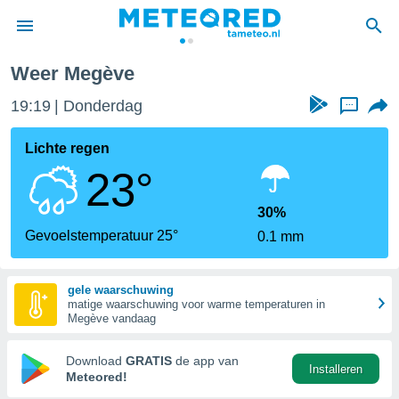
Megève
Weer Megève
nnisgeving
19:19
Donderdag
...
van
tameteo.nl)
teld door
Lichte regen
s om te
23°
e verstrekte
an hoge
 U hebt de
30%
ies voor
Gevoelstemperatuur 25°
0.1 mm
deze
gele waarschuwing
anvaarden
matige waarschuwing voor warme temperaturen in
toegang
Megève vandaag
seerde
Download
GRATIS
de app van
Installeren
lame op basis
Meteored!
ies