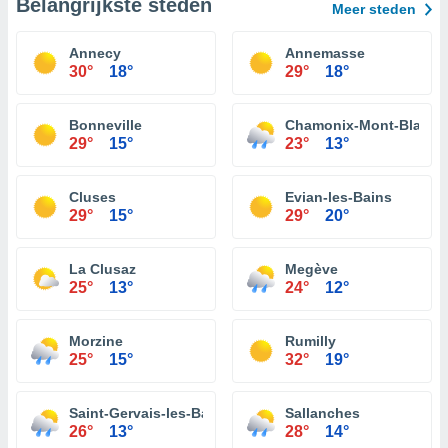
Belangrijkste steden
Meer steden
Annecy
Annemasse
30°
18°
29°
18°
Bonneville
Chamonix-Mont-Blanc
29°
15°
23°
13°
Cluses
Evian-les-Bains
29°
15°
29°
20°
La Clusaz
Megève
25°
13°
24°
12°
Morzine
Rumilly
25°
15°
32°
19°
Saint-Gervais-les-Bains
Sallanches
26°
13°
28°
14°