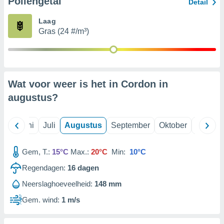
Pollengetal
Detail
Laag
99 partners
Gras (24 #/m³)
Wat voor weer is het in Cordon in
augustus
?
Mei
Juni
Juli
Augustus
September
Oktober
Novemb
Gem, T.:
15°C
Max.:
20°C
Min:
10°C
Regendagen:
16
dagen
Neerslaghoeveelheid:
148 mm
Gem. wind:
1 m/s