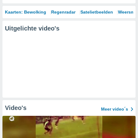
Kaarten: Bewolking
Regenradar
Satelietbeelden
Weersmod
Uitgelichte video's
Video's
Meer video´s