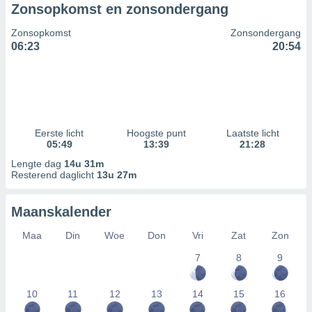
Zonsopkomst en zonsondergang
Zonsopkomst
Zonsondergang
06:23
20:54
Eerste licht
Hoogste punt
Laatste licht
05:49
13:39
21:28
Lengte dag
14u 31m
Resterend daglicht
13u 27m
Maanskalender
Maa
Din
Woe
Don
Vri
Zat
Zon
7
8
9
10
11
12
13
14
15
16