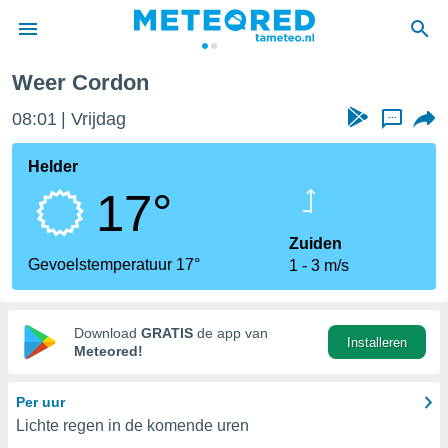
Cordon
Weer Cordon
nnisgeving
08:01
Vrijdag
...
van
tameteo.nl)
teld door
Helder
s om te
17°
e verstrekte
an hoge
 U hebt de
Zuiden
ies voor
Gevoelstemperatuur 17°
1
3 m/s
deze
anvaarden
Download
GRATIS
de app van
Installeren
toegang
Meteored!
seerde
Per uur
lame op basis
Lichte regen in de komende uren
ies