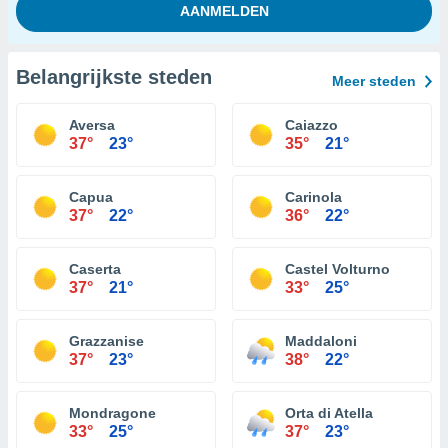
Belangrijkste steden
Meer steden
Aversa
Caiazzo
37°
23°
35°
21°
Capua
Carinola
37°
22°
36°
22°
Caserta
Castel Volturno
37°
21°
33°
25°
Grazzanise
Maddaloni
37°
23°
38°
22°
Mondragone
Orta di Atella
33°
25°
37°
23°