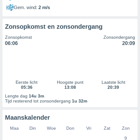
Gem. wind:
2 m/s
Zonsopkomst en zonsondergang
Zonsopkomst
Zonsondergang
06:06
20:09
Eerste licht
Hoogste punt
Laatste licht
05:36
13:08
20:39
Lengte dag
14u 3m
Tijd resterend tot zonsondergang
1u 32m
Maanskalender
Maa
Din
Woe
Don
Vri
Zat
Zon
9