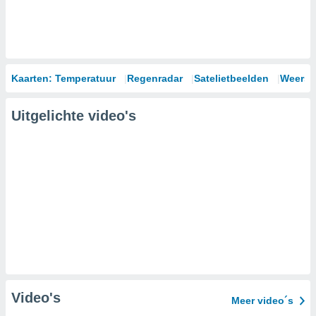
Kaarten: Temperatuur
Regenradar
Satelietbeelden
Weersm
Uitgelichte video's
Video's
Meer video´s