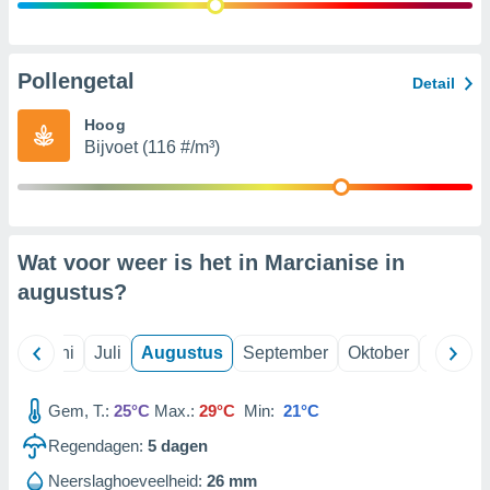
99 partners
Pollengetal
Detail
Hoog
Bijvoet (116 #/m³)
Wat voor weer is het in Marcianise in
augustus
?
Mei
Juni
Juli
Augustus
September
Oktober
Novemb
Gem, T.:
25°C
Max.:
29°C
Min:
21°C
Regendagen:
5
dagen
Neerslaghoeveelheid:
26 mm