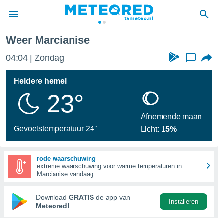
Weer Marcianise
nnisgeving
04:04
Zondag
...
van
tameteo.nl)
teld door
Heldere hemel
s om te
23°
e verstrekte
an hoge
 U hebt de
Afnemende maan
ies voor
Gevoelstemperatuur 24°
Licht:
15%
deze
rode waarschuwing
anvaarden
extreme waarschuwing voor warme temperaturen in
toegang
Marcianise vandaag
seerde
Download
GRATIS
de app van
Installeren
lame op basis
Meteored!
ies