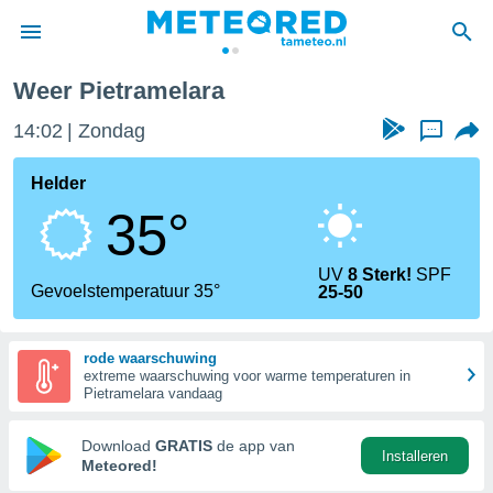
Weer Pietramelara
nnisgeving
14:02
Zondag
...
van
tameteo.nl)
teld door
Helder
s om te
35°
e verstrekte
an hoge
 U hebt de
UV
8 Sterk!
SPF
ies voor
Gevoelstemperatuur 35°
25-50
deze
rode waarschuwing
anvaarden
extreme waarschuwing voor warme temperaturen in
toegang
Pietramelara vandaag
seerde
Download
GRATIS
de app van
Installeren
lame op basis
Meteored!
ies