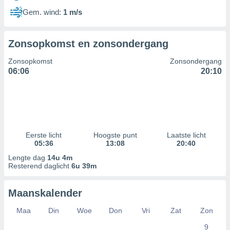
Gem. wind:
1 m/s
Zonsopkomst en zonsondergang
Zonsopkomst
Zonsondergang
06:06
20:10
Eerste licht
Hoogste punt
Laatste licht
05:36
13:08
20:40
Lengte dag
14u 4m
Resterend daglicht
6u 39m
Maanskalender
Maa
Din
Woe
Don
Vri
Zat
Zon
9