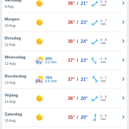
aliseerde
3
-
6
36°
/
21°
m/s
9 Aug
aten zien. U
nformatie in
leid
en kunt
Morgen
3
-
7
36°
/
23°
ng op elk
m/s
10 Aug
ment
or te klikken
Dinsdag
3
-
8
36°
/
24°
m/s
11 Aug
lingen
onder
bsite.
Woensdag
50%
2
-
8
37°
/
23°
0.3 mm
m/s
,
12 Aug
htige
Donderdag
70%
2
-
7
37°
/
21°
ieën
0.6 mm
m/s
13 Aug
allatie van
Vrijdag
3
-
9
 aanvaardt,
36°
/
20°
m/s
14 Aug
 website
lijven
Zaterdag
n dat geval
2
-
9
35°
/
20°
m/s
ij u dat
15 Aug
es die