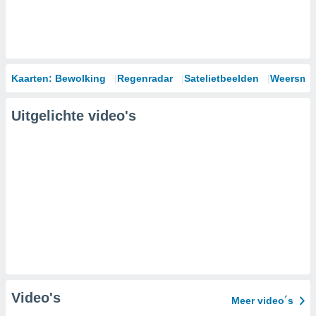
Kaarten: Bewolking
Regenradar
Satelietbeelden
Weersmod
Uitgelichte video's
Video's
Meer video´s