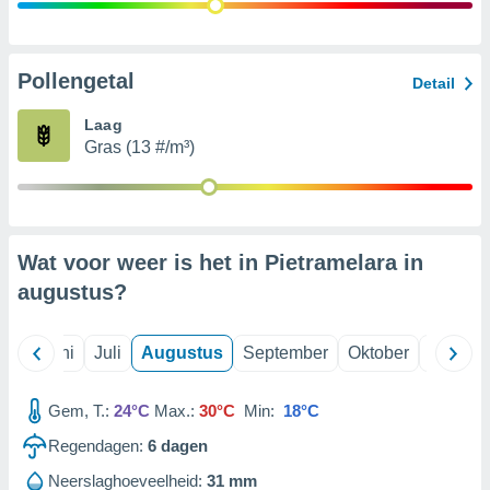
99 partners
Pollengetal
Detail
Laag
Gras (13 #/m³)
Wat voor weer is het in Pietramelara in
augustus
?
Mei
Juni
Juli
Augustus
September
Oktober
Novemb
Gem, T.:
24°C
Max.:
30°C
Min:
18°C
Regendagen:
6
dagen
Neerslaghoeveelheid:
31 mm