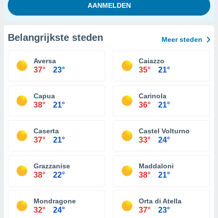
Belangrijkste steden
Meer steden
Aversa
Caiazzo
37°
23°
35°
21°
Capua
Carinola
38°
21°
36°
21°
Caserta
Castel Volturno
37°
21°
33°
24°
Grazzanise
Maddaloni
38°
22°
38°
21°
Mondragone
Orta di Atella
32°
24°
37°
23°