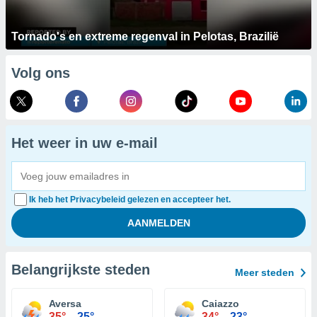
Tornado's en extreme regenval in Pelotas, Brazilië
Volg ons
Het weer in uw e-mail
Ik heb het Privacybeleid gelezen en accepteer het.
Belangrijkste steden
Meer steden
Aversa
Caiazzo
35°
25°
34°
23°