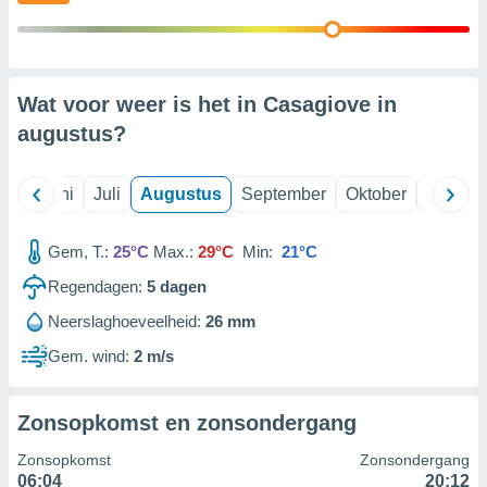
99 partners
Wat voor weer is het in Casagiove in
augustus
?
Mei
Juni
Juli
Augustus
September
Oktober
Novemb
Gem, T.:
25°C
Max.:
29°C
Min:
21°C
Regendagen:
5
dagen
Neerslaghoeveelheid:
26 mm
Gem. wind:
2 m/s
Zonsopkomst en zonsondergang
Zonsopkomst
Zonsondergang
06:04
20:12