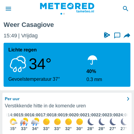
Weer Casagiove
nnisgeving
15:49
Vrijdag
...
van
tameteo.nl)
teld door
Lichte regen
s om te
34°
e verstrekte
an hoge
 U hebt de
40%
ies voor
Gevoelstemperatuur 37°
0.3 mm
deze
Per uur
anvaarden
toegang
Verstikkende hitte in de komende uren
3:00
14:00
15:00
16:00
17:00
18:00
19:00
20:00
21:00
22:00
23:00
24:00
seerde
lame op basis
35°
35°
33°
34°
33°
33°
32°
30°
28°
28°
27°
27°
ies