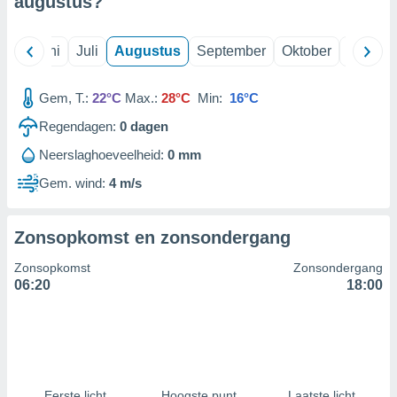
augustus
?
99 partners
Mei
Juni
Juli
Augustus
September
Oktober
Novemb
Gem, T.:
22°C
Max.:
28°C
Min:
16°C
Regendagen:
0
dagen
Neerslaghoeveelheid:
0 mm
Gem. wind:
4 m/s
Zonsopkomst en zonsondergang
Zonsopkomst
Zonsondergang
06:20
18:00
Eerste licht
Hoogste punt
Laatste licht