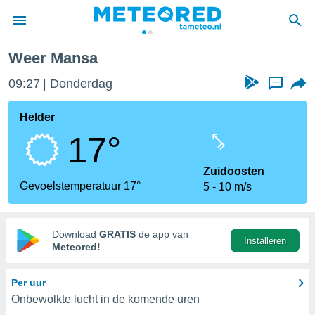
Weer Mansa
nnisgeving
09:27
Donderdag
...
van
tameteo.nl)
teld door
Helder
s om te
17°
e verstrekte
an hoge
 U hebt de
Zuidoosten
ies voor
Gevoelstemperatuur 17°
5
10 m/s
deze
anvaarden
Download
GRATIS
de app van
Installeren
toegang
Meteored!
seerde
Per uur
lame op basis
Onbewolkte lucht in de komende uren
ies