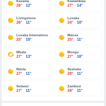
Kasama
Kawambwa
26°
12°
27°
14°
Livingstone
Lusaka
26°
11°
24°
10°
Lusaka International Airport
Mansa
25°
10°
25°
11°
Mbala
Mongu
27°
13°
27°
10°
Ndola
Sesheke
27°
11°
28°
11°
Solwezi
Zambezi
27°
11°
28°
11°