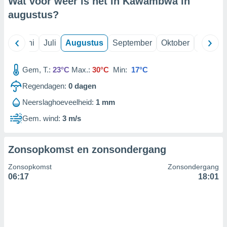
Wat voor weer is het in Kawambwa in
augustus
?
99 partners
Mei
Juni
Juli
Augustus
September
Oktober
Novemb
Gem, T.:
23°C
Max.:
30°C
Min:
17°C
Regendagen:
0
dagen
Neerslaghoeveelheid:
1 mm
Gem. wind:
3 m/s
Zonsopkomst en zonsondergang
Zonsopkomst
Zonsondergang
06:17
18:01