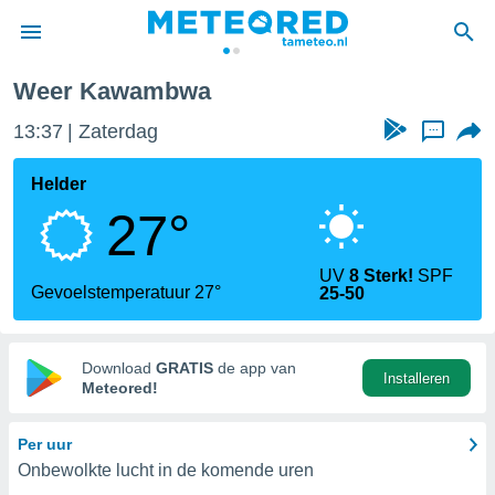
Weer Kawambwa
nnisgeving
13:37
Zaterdag
...
van
tameteo.nl)
teld door
Helder
s om te
27°
e verstrekte
an hoge
 U hebt de
UV
8 Sterk!
SPF
ies voor
Gevoelstemperatuur 27°
25-50
deze
anvaarden
Download
GRATIS
de app van
Installeren
toegang
Meteored!
seerde
Per uur
lame op basis
Onbewolkte lucht in de komende uren
ies