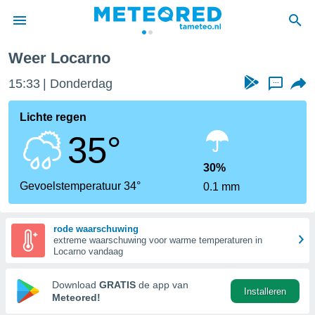
Weer Locarno
nnisgeving
15:33
Donderdag
...
van
tameteo.nl)
teld door
Lichte regen
s om te
35°
e verstrekte
an hoge
 U hebt de
30%
ies voor
Gevoelstemperatuur 34°
0.1 mm
deze
rode waarschuwing
anvaarden
extreme waarschuwing voor warme temperaturen in
toegang
Locarno vandaag
seerde
Download
GRATIS
de app van
Installeren
lame op basis
Meteored!
ies