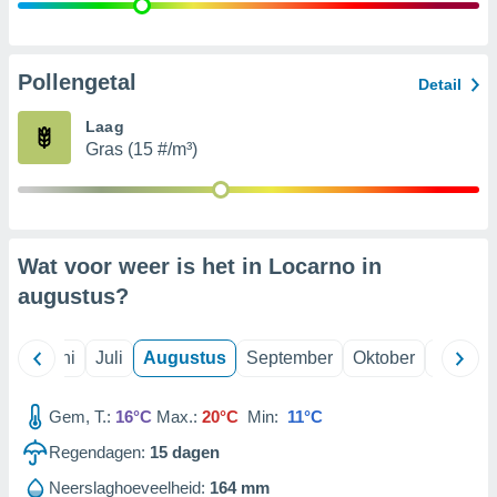
99 partners
Pollengetal
Detail
Laag
Gras (15 #/m³)
Wat voor weer is het in Locarno in
augustus
?
Mei
Juni
Juli
Augustus
September
Oktober
Novemb
Gem, T.:
16°C
Max.:
20°C
Min:
11°C
Regendagen:
15
dagen
Neerslaghoeveelheid:
164 mm