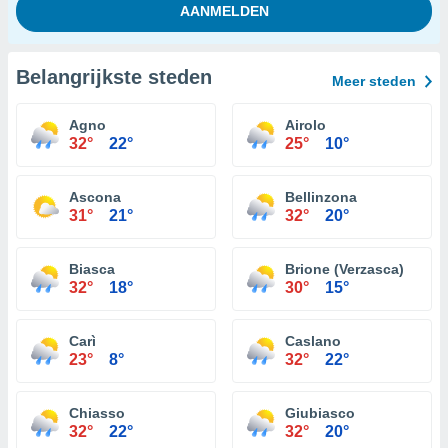
Belangrijkste steden
Meer steden
Agno
Airolo
32°
22°
25°
10°
Ascona
Bellinzona
31°
21°
32°
20°
Biasca
Brione (Verzasca)
32°
18°
30°
15°
Carì
Caslano
23°
8°
32°
22°
Chiasso
Giubiasco
32°
22°
32°
20°