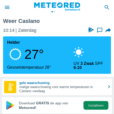
Weer Caslano
nnisgeving
10:14
Zaterdag
...
van
tameteo.nl)
teld door
Helder
s om te
27°
e verstrekte
an hoge
 U hebt de
UV
3 Zwak
SPF
ies voor
Gevoelstemperatuur 28°
6-10
deze
gele waarschuwing
anvaarden
matige waarschuwing voor warme temperaturen in
toegang
Caslano vandaag
seerde
Download
GRATIS
de app van
Installeren
lame op basis
Meteored!
ies