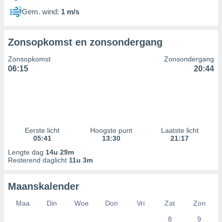
Gem. wind:
1 m/s
Zonsopkomst en zonsondergang
Zonsopkomst
Zonsondergang
06:15
20:44
Eerste licht
Hoogste punt
Laatste licht
05:41
13:30
21:17
Lengte dag
14u 29m
Resterend daglicht
11u 3m
Maanskalender
Maa
Din
Woe
Don
Vri
Zat
Zon
8
9