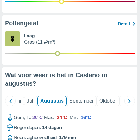
99 partners
Pollengetal
Detail
Laag
Gras (11 #/m³)
Wat voor weer is het in Caslano in
augustus
?
Mei
Juni
Juli
Augustus
September
Oktober
Novemb
Gem, T.:
20°C
Max.:
24°C
Min:
16°C
Regendagen:
14
dagen
Neerslaghoeveelheid:
179 mm