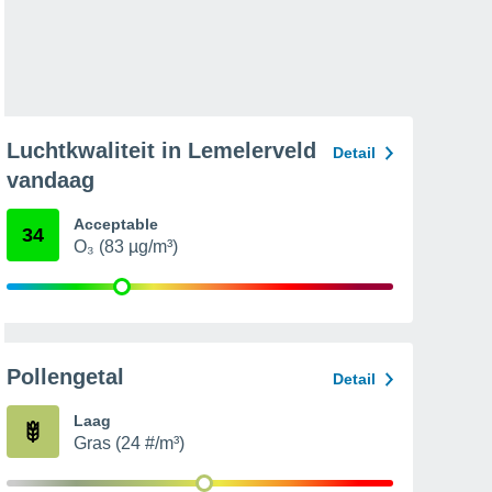
Luchtkwaliteit in Lemelerveld
Detail
vandaag
Acceptable
34
O₃ (83 µg/m³)
Pollengetal
Detail
Laag
Gras (24 #/m³)