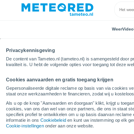
Weer
Video
Privacykennisgeving
De content van Tameteo.nl (tameteo.nl) is samengesteld door pr
kwaliteit is. U hebt de volgende opties voor toegang tot deze we
Cookies aanvaarden en gratis toegang krijgen
Home
Overijssel
Lemelerveld
Volgende week
Gepersonaliseerde digitale reclame op basis van via cookies ve
staat onze werkzaamheden te financieren, zodat wij u kosteloo
Weer Lemelerveld 8-14
Als u op de knop "Aanvaarden en doorgaan" klikt, krijgt u toegan
cookies, van ons dan wel van onze partners, die ons in staat st
00:28
Vrijdag
specifiek profiel te ontwikkelen om u op basis daarvan reclame 
informatie in ons
Cookiebeleid
en kunt uw instemming op elk ge
Cookie-instellingen
onder aan onze website.
Verspreide wolken