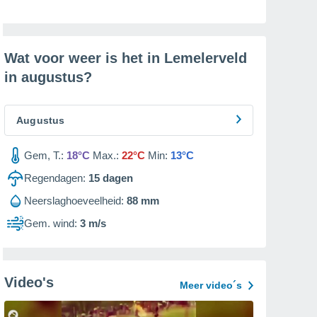
Wat voor weer is het in Lemelerveld
in
augustus
?
Augustus
Gem, T.:
18°C
Max.:
22°C
Min:
13°C
Regendagen:
15
dagen
Neerslaghoeveelheid:
88 mm
Gem. wind:
3 m/s
Video's
Meer video´s