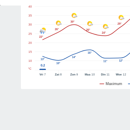
40
35
30°
29°
30
26°
26°
24°
25
22°
20
15
16°
14°
13°
10
12°
11°
10°
0.2
°C
Vri
7
Zat
8
Zon
9
Maa
10
Din
11
Woe
12
Maximum