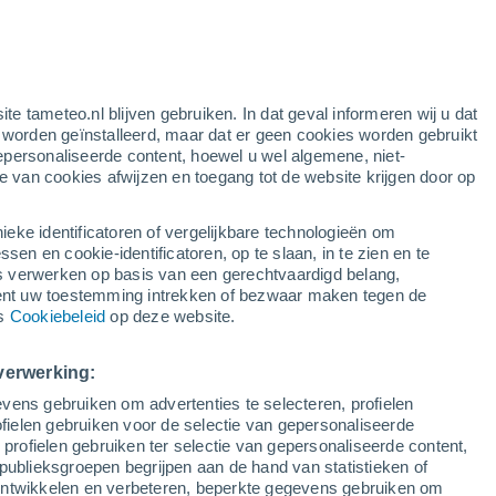
e
ite tameteo.nl blijven gebruiken. In dat geval informeren wij u dat
e worden geïnstalleerd, maar dat er geen cookies worden gebruikt
epersonaliseerde content, hoewel u wel algemene, niet-
ie van cookies afwijzen en toegang tot de website krijgen door op
Satelietbeelden
Weersmodellen
ieke identificatoren of vergelijkbare technologieën om
n en cookie-identificatoren, op te slaan, in te zien en te
erwerken op basis van een gerechtvaardigd belang,
ent uw toestemming intrekken of bezwaar maken tegen de
aandag
Dinsdag
Woensdag
Donderdag
ns
Cookiebeleid
op deze website.
17 Aug
18 Aug
19 Aug
20 Aug
verwerking:
vens gebruiken om advertenties te selecteren, profielen
60%
70%
60%
ielen gebruiken voor de selectie van gepersonaliseerde
0.5 mm
0.9 mm
0.6 mm
 profielen gebruiken ter selectie van gepersonaliseerde content,
23°
/
14°
24°
/
11°
24°
/
15°
19°
/
14°
publieksgroepen begrijpen aan de hand van statistieken of
 ontwikkelen en verbeteren, beperkte gegevens gebruiken om