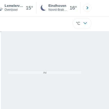
Lemelerveld
Eindhoven
Rotterda
15°
16°
Overijssel
Noord-Brabant
Zuid-Hollan
°C