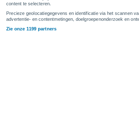
content te selecteren.
4
-
9
m/s
5
-
10
m/s
5
4
-
8
m/s
Precieze geolocatiegegevens en identificatie via het scannen v
advertentie- en contentmetingen, doelgroepenonderzoek en ontw
Vrijdag 14 augustus
Zie onze 1199 partners
Verspreide wolken
24°
02:00
Gevoelstemperatuu
Heldere hemel
21°
05:00
Gevoelstemperatuu
Helder
21°
08:00
Gevoelstemperatuu
Helder
25°
11:00
Gevoelstemperatuu
Helder
30°
14:00
Gevoelstemperatuu