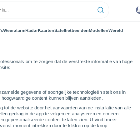
's
Weeralarm
Radar
Kaarten
Satellietbeelden
Modellen
Wereld
ofessionals om te zorgen dat de verstrekte informatie van hoge
bsite:
rzamelde gegevens of soortgelijke technologieën stelt ons in
s hoogwaardige content kunnen blijven aanbieden.
 dagen
g tot de website door het aanvaarden van de installatie van alle
ellen gedrag in de app te volgen en analyseren en om een
...
en gepersonaliseerde content te laten zien. U vindt meer
wenst moment intrekken door te klikken op de knop
Per uur
Wisselend bewolkt in de
komende uren