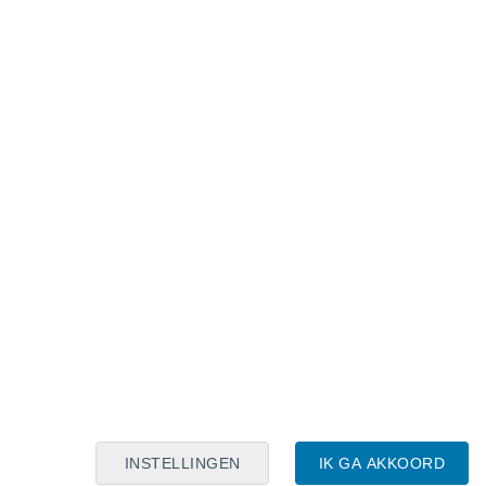
Maanskalender
Maa
Din
Woe
Don
Vri
Zat
Zon
7
8
9
10
11
12
13
14
15
16
17
18
19
20
INSTELLINGEN
IK GA AKKOORD
10