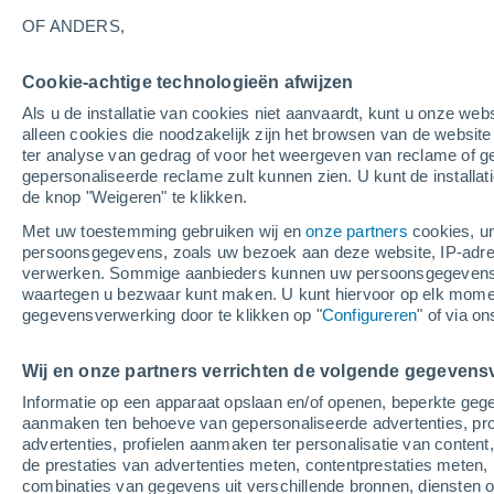
15°
OF ANDERS,
Afnemend
Cookie-achtige technologieën afwijzen
maan
Als u de installatie van cookies niet aanvaardt, kunt u onze webs
Gevoelstemperatuur 15°
Licht:
35%
alleen cookies die noodzakelijk zijn het browsen van de websit
ter analyse van gedrag of voor het weergeven van reclame of g
gepersonaliseerde reclame zult kunnen zien. U kunt de installat
de knop "Weigeren" te klikken.
Weer 1 - 7 dagen
Kaarten: Bewolking
Regenradar
Met uw toestemming gebruiken wij en
onze partners
cookies, un
persoonsgegevens, zoals uw bezoek aan deze website, IP-adresse
verwerken. Sommige aanbieders kunnen uw persoonsgegevens v
waartegen u bezwaar kunt maken. U kunt hiervoor op elk mom
Zaterdag
Zondag
M
Vrijdag
gegevensverwerking door te klikken op "
Configureren
" of via o
15 Aug
16 Aug
14 Aug
Wij en onze partners verrichten de volgende gegevens
Informatie op een apparaat opslaan en/of openen, beperkte gege
aanmaken ten behoeve van gepersonaliseerde advertenties, prof
advertenties, profielen aanmaken ter personalisatie van content,
28°
/
17°
26°
/
16°
32°
/
18°
de prestaties van advertenties meten, contentprestaties meten, 
combinaties van gegevens uit verschillende bronnen, diensten