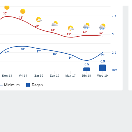
35°
7.5
32°
28°
26°
24°
24°
5
23°
18°
17°
17°
2.5
16°
15°
14°
0.9
0.5
mm
Don
13
Vri
14
Zat
15
Zon
16
Maa
17
Din
18
Woe
19
Minimum
Regen