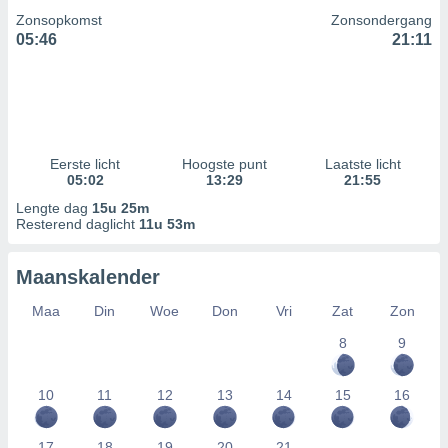
Zonsopkomst
Zonsondergang
05:46
21:11
Eerste licht
Hoogste punt
Laatste licht
05:02
13:29
21:55
Lengte dag
15u 25m
Resterend daglicht
11u 53m
Maanskalender
Maa
Din
Woe
Don
Vri
Zat
Zon
8
9
10
11
12
13
14
15
16
17
18
19
20
21