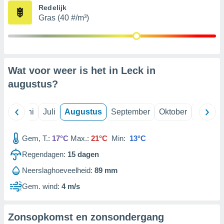
Redelijk
Gras (40 #/m³)
99 partners
Wat voor weer is het in Leck in
augustus
?
Mei
Juni
Juli
Augustus
September
Oktober
Novemb
Gem, T.:
17°C
Max.:
21°C
Min:
13°C
Regendagen:
15
dagen
Neerslaghoeveelheid:
89 mm
Gem. wind:
4 m/s
Zonsopkomst en zonsondergang