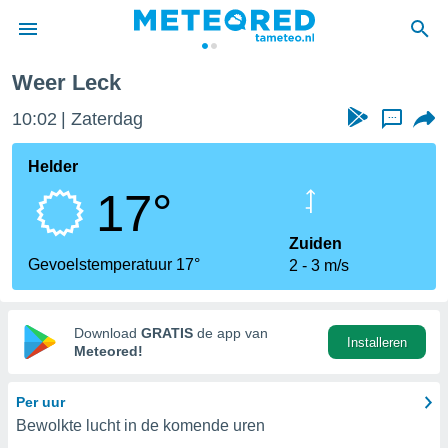
Weer Leck
nnisgeving
10:02
Zaterdag
...
van
tameteo.nl)
teld door
Helder
s om te
17°
e verstrekte
an hoge
 U hebt de
Zuiden
ies voor
Gevoelstemperatuur 17°
2
3 m/s
deze
anvaarden
Download
GRATIS
de app van
Installeren
toegang
Meteored!
seerde
Per uur
lame op basis
Bewolkte lucht in de komende uren
ies