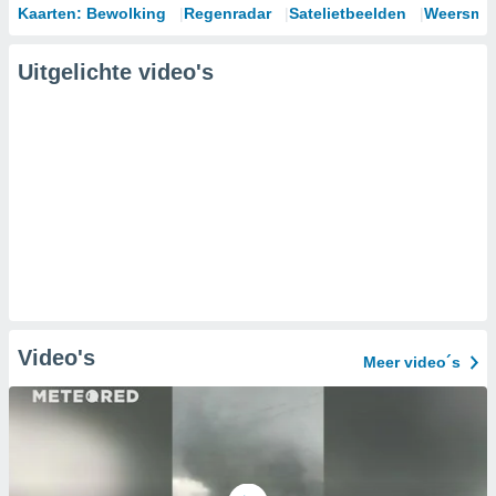
Kaarten: Bewolking
Regenradar
Satelietbeelden
Weersmod
Uitgelichte video's
Video's
Meer video´s