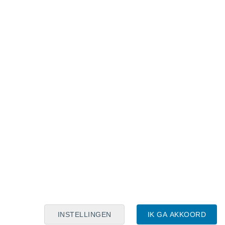
Maanskalender
Maa
Din
Woe
Don
Vri
Zat
Zon
7
8
9
10
11
12
13
14
15
16
17
18
19
20
INSTELLINGEN
IK GA AKKOORD