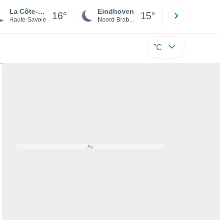
La Côte-d'Arbroz
Eindhoven
Rotterda
16°
15°
Haute-Savoie
Noord-Brabant
Zuid-Hollan
°C