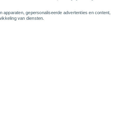
2
-
8
m/s
2
-
7
m/s
2
-
9
m/s
2
-
9
m/s
an apparaten, gepersonaliseerde advertenties en content,
ikkeling van diensten.
g
, 7 augustus
Oosten
0 Vrijwel geen
r
16°
1
-
3 m/s
SPF:
nee
Oosten
0 Vrijwel geen
r
16°
1
-
3 m/s
SPF:
nee
Oosten
0 Vrijwel geen
r
15°
1
-
3 m/s
SPF:
nee
Zuidoosten
0 Vrijwel geen
r
16°
0
-
3 m/s
SPF:
nee
Zuidoosten
0 Vrijwel geen
r
19°
0
-
2 m/s
SPF:
nee