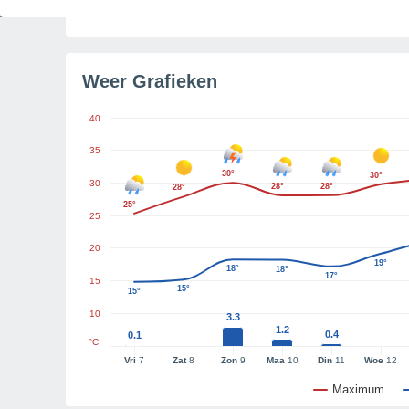
Tijd resterend tot zonsondergang
4u 48m
Weer Grafieken
40
35
30°
30°
30
28°
28°
28°
25°
25
20
19°
18°
18°
17°
15
15°
15°
10
3.3
1.2
0.4
0.1
°C
Vri
7
Zat
8
Zon
9
Maa
10
Din
11
Woe
12
Maximum