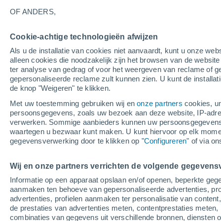
16°
OF ANDERS,
Afnemend
Cookie-achtige technologieën afwijzen
maan
Als u de installatie van cookies niet aanvaardt, kunt u onze webs
Gevoelstemperatuur 16°
Licht:
35%
alleen cookies die noodzakelijk zijn het browsen van de websit
ter analyse van gedrag of voor het weergeven van reclame of g
gepersonaliseerde reclame zult kunnen zien. U kunt de installat
de knop "Weigeren" te klikken.
Weer 1 - 7 dagen
Kaarten: Temperatuur
Regenrada
Met uw toestemming gebruiken wij en
onze partners
cookies, un
persoonsgegevens, zoals uw bezoek aan deze website, IP-adresse
verwerken. Sommige aanbieders kunnen uw persoonsgegevens v
waartegen u bezwaar kunt maken. U kunt hiervoor op elk mom
Morgen
Zondag
M
Vandaag
gegevensverwerking door te klikken op "
Configureren
" of via o
8 Aug
9 Aug
7 Aug
Wij en onze partners verrichten de volgende gegevens
Informatie op een apparaat opslaan en/of openen, beperkte gege
80%
60%
aanmaken ten behoeve van gepersonaliseerde advertenties, prof
3.3 mm
0.1 mm
advertenties, profielen aanmaken ter personalisatie van content,
28°
/
15°
30°
/
18°
25°
/
15°
de prestaties van advertenties meten, contentprestaties meten, 
combinaties van gegevens uit verschillende bronnen, diensten