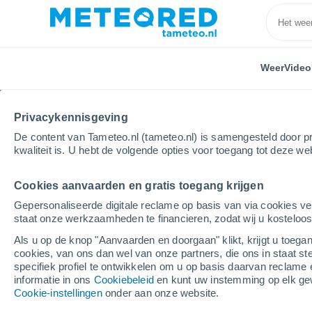
Weer
Video
Privacykennisgeving
De content van Tameteo.nl (tameteo.nl) is samengesteld door pr
kwaliteit is. U hebt de volgende opties voor toegang tot deze we
Cookies aanvaarden en gratis toegang krijgen
Home
Frankrijk
Auvergne-Rhône-Alpen
Haute-
Gepersonaliseerde digitale reclame op basis van via cookies ve
staat onze werkzaamheden te financieren, zodat wij u kosteloo
Weer La Côte-d'Arbroz
Als u op de knop "Aanvaarden en doorgaan" klikt, krijgt u toegan
cookies, van ons dan wel van onze partners, die ons in staat st
01:00
Vrijdag
specifiek profiel te ontwikkelen om u op basis daarvan reclame 
informatie in ons
Cookiebeleid
en kunt uw instemming op elk ge
Cookie-instellingen
onder aan onze website.
Heldere hemel