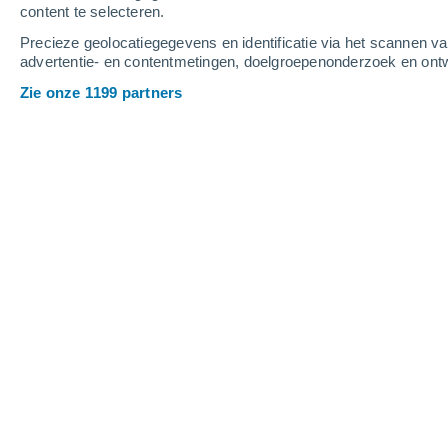
content te selecteren.
3
-
8
m/s
3
-
12
m/s
2
-
8
m/s
Precieze geolocatiegegevens en identificatie via het scannen v
advertentie- en contentmetingen, doelgroepenonderzoek en ontw
Het weer in La Côte-d'Arbroz vandaa
Zie onze 1199 partners
Heldere hemel
16°
01:00
Gevoelstemperatuu
Heldere hemel
16°
02:00
Gevoelstemperatuu
Heldere hemel
15°
03:00
Gevoelstemperatuu
Heldere hemel
16°
05:00
Gevoelstemperatuu
Helder
19°
08:00
Gevoelstemperatuu