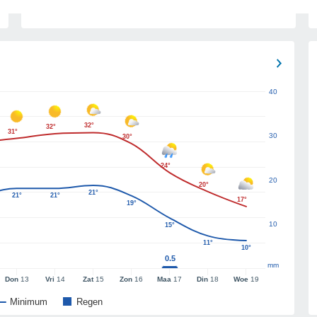
40
32°
32°
31°
30
30°
24°
20
20°
21°
21°
21°
17°
19°
10
15°
11°
10°
0.5
mm
Don
13
Vri
14
Zat
15
Zon
16
Maa
17
Din
18
Woe
19
Minimum
Regen