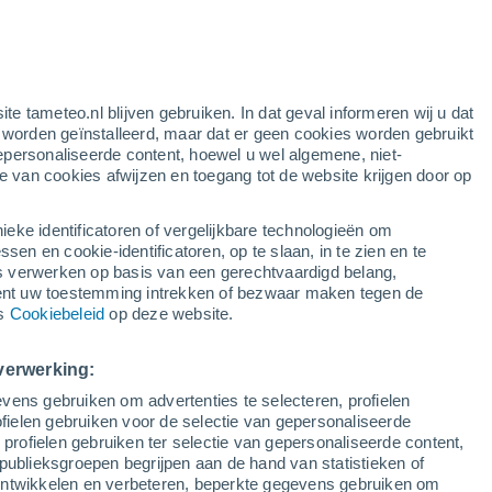
e
ite tameteo.nl blijven gebruiken. In dat geval informeren wij u dat
e worden geïnstalleerd, maar dat er geen cookies worden gebruikt
epersonaliseerde content, hoewel u wel algemene, niet-
ie van cookies afwijzen en toegang tot de website krijgen door op
r
Satelietbeelden
Weersmodellen
ieke identificatoren of vergelijkbare technologieën om
n en cookie-identificatoren, op te slaan, in te zien en te
erwerken op basis van een gerechtvaardigd belang,
ent uw toestemming intrekken of bezwaar maken tegen de
aandag
Dinsdag
Woensdag
Donderdag
ns
Cookiebeleid
op deze website.
10 Aug
11 Aug
12 Aug
13 Aug
verwerking:
vens gebruiken om advertenties te selecteren, profielen
90%
60%
ielen gebruiken voor de selectie van gepersonaliseerde
1.2 mm
0.4 mm
 profielen gebruiken ter selectie van gepersonaliseerde content,
28°
/
18°
28°
/
17°
30°
/
19°
31°
/
21°
publieksgroepen begrijpen aan de hand van statistieken of
 ontwikkelen en verbeteren, beperkte gegevens gebruiken om