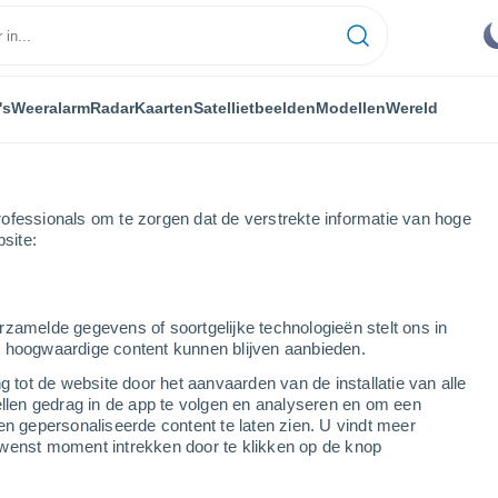
's
Weeralarm
Radar
Kaarten
Satellietbeelden
Modellen
Wereld
ofessionals om te zorgen dat de verstrekte informatie van hoge
bsite:
Savoie
La Côte-d'Arbroz
rzamelde gegevens of soortgelijke technologieën stelt ons in
s hoogwaardige content kunnen blijven aanbieden.
g tot de website door het aanvaarden van de installatie van alle
ellen gedrag in de app te volgen en analyseren en om een
...
en gepersonaliseerde content te laten zien. U vindt meer
wenst moment intrekken door te klikken op de knop
Per uur
Onbewolkte lucht in de komende
uren