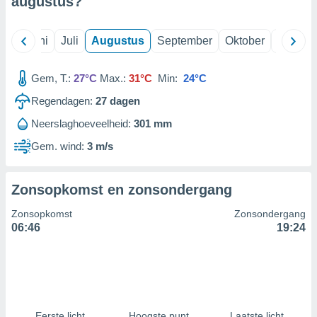
augustus
?
99 partners
Mei
Juni
Juli
Augustus
September
Oktober
Novemb
Gem, T.:
27°C
Max.:
31°C
Min:
24°C
Regendagen:
27
dagen
Neerslaghoeveelheid:
301 mm
Gem. wind:
3 m/s
Zonsopkomst en zonsondergang
Zonsopkomst
Zonsondergang
06:46
19:24
Eerste licht
Hoogste punt
Laatste licht