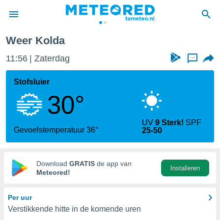
Weer Kolda
nnisgeving
11:56
Zaterdag
...
van
tameteo.nl)
teld door
Stofsluier
s om te
30°
e verstrekte
an hoge
 U hebt de
UV
9 Sterk!
SPF
ies voor
Gevoelstemperatuur 36°
25-50
deze
anvaarden
Download
GRATIS
de app van
Installeren
toegang
Meteored!
seerde
Per uur
lame op basis
Verstikkende hitte in de komende uren
ies