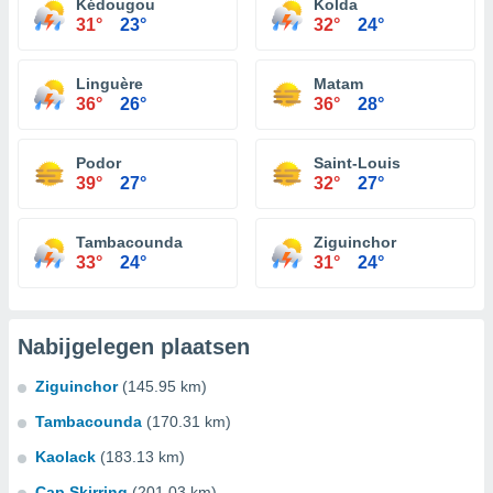
Kédougou
Kolda
31°
23°
32°
24°
Linguère
Matam
36°
26°
36°
28°
Podor
Saint-Louis
39°
27°
32°
27°
Tambacounda
Ziguinchor
33°
24°
31°
24°
Nabijgelegen plaatsen
Ziguinchor
(145.95 km)
Tambacounda
(170.31 km)
Kaolack
(183.13 km)
Cap Skirring
(201.03 km)