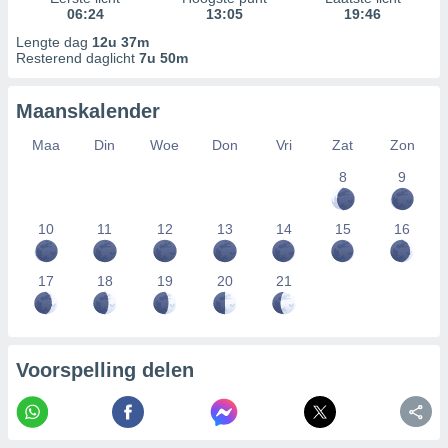
06:24
13:05
19:46
Lengte dag
12u 37m
Resterend daglicht
7u 50m
Maanskalender
Maa
Din
Woe
Don
Vri
Zat
Zon
8
9
10
11
12
13
14
15
16
17
18
19
20
21
Voorspelling delen