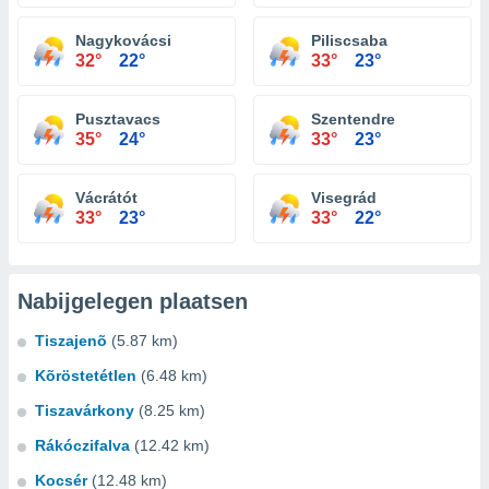
Nagykovácsi
Piliscsaba
32°
22°
33°
23°
Pusztavacs
Szentendre
35°
24°
33°
23°
Vácrátót
Visegrád
33°
23°
33°
22°
Nabijgelegen plaatsen
Tiszajenõ
(5.87 km)
Kõröstetétlen
(6.48 km)
Tiszavárkony
(8.25 km)
Rákóczifalva
(12.42 km)
Kocsér
(12.48 km)