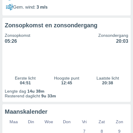
Gem. wind:
3 m/s
Zonsopkomst en zonsondergang
Zonsopkomst
Zonsondergang
05:26
20:03
Eerste licht
Hoogste punt
Laatste licht
04:51
12:45
20:38
Lengte dag
14u 38m
Resterend daglicht
9u 33m
Maanskalender
Maa
Din
Woe
Don
Vri
Zat
Zon
7
8
9