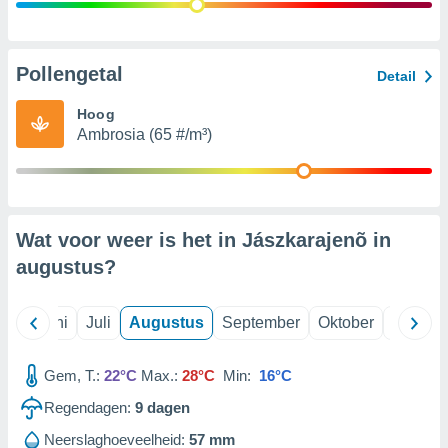
99 partners
Pollengetal
Detail
Hoog
Ambrosia (65 #/m³)
Wat voor weer is het in Jászkarajenõ in
augustus
?
Mei
Juni
Juli
Augustus
September
Oktober
Novemb
Gem, T.:
22°C
Max.:
28°C
Min:
16°C
Regendagen:
9
dagen
Neerslaghoeveelheid:
57 mm