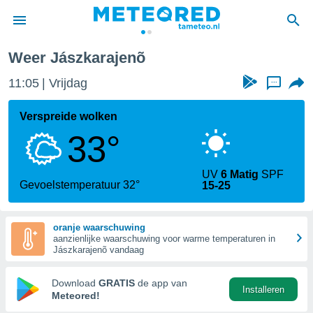
Weer Jászkarajenõ
nnisgeving
11:05
Vrijdag
...
van
tameteo.nl)
teld door
Verspreide wolken
s om te
33°
e verstrekte
an hoge
 U hebt de
UV
6 Matig
SPF
ies voor
Gevoelstemperatuur 32°
15-25
deze
oranje waarschuwing
anvaarden
aanzienlijke waarschuwing voor warme temperaturen in
toegang
Jászkarajenõ vandaag
seerde
Download
GRATIS
de app van
Installeren
lame op basis
Meteored!
ies