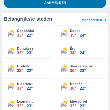
Belangrijkste steden
Meer steden
Csobánka
Dabas
33°
22°
35°
24°
Dunakeszi
Érd
33°
23°
34°
24°
Gödöllõ
Jászkarajenõ
33°
22°
36°
23°
Kisoroszi
Kocsér
33°
22°
36°
22°
Leányfalu
Mogyoród
33°
23°
33°
23°