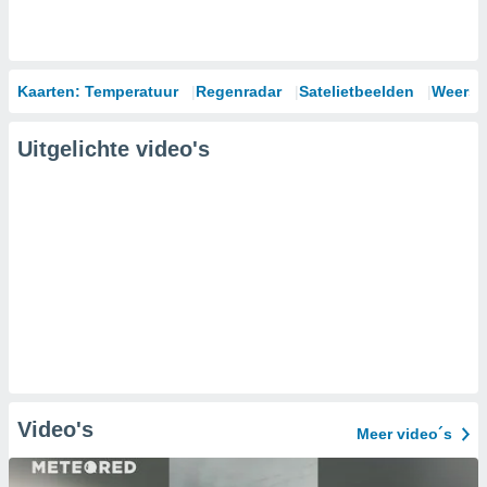
Kaarten: Temperatuur
Regenradar
Satelietbeelden
Weersm
Uitgelichte video's
Video's
Meer video´s