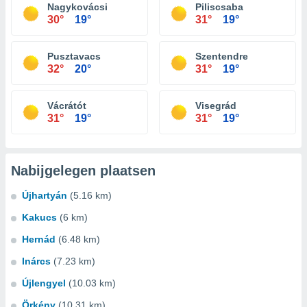
Nagykovácsi
Piliscsaba
30°
19°
31°
19°
Pusztavacs
Szentendre
32°
20°
31°
19°
Vácrátót
Visegrád
31°
19°
31°
19°
Nabijgelegen plaatsen
Újhartyán
(5.16 km)
Kakucs
(6 km)
Hernád
(6.48 km)
Inárcs
(7.23 km)
Újlengyel
(10.03 km)
Örkény
(10.31 km)