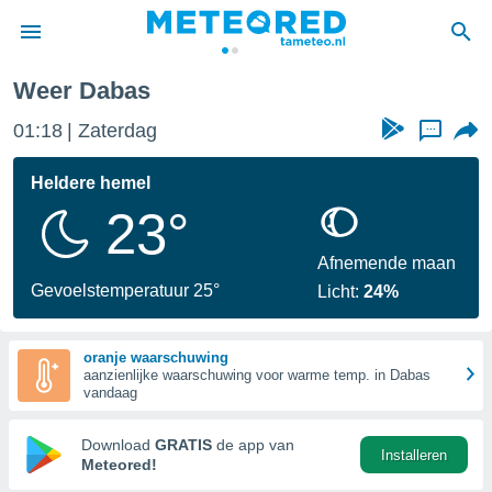
Weer Dabas
nnisgeving
01:18
Zaterdag
...
van
tameteo.nl)
teld door
Heldere hemel
s om te
23°
e verstrekte
an hoge
 U hebt de
Afnemende maan
ies voor
Gevoelstemperatuur 25°
Licht:
24%
deze
oranje waarschuwing
anvaarden
aanzienlijke waarschuwing voor warme temp. in Dabas
toegang
vandaag
seerde
Download
GRATIS
de app van
Installeren
lame op basis
Meteored!
ies