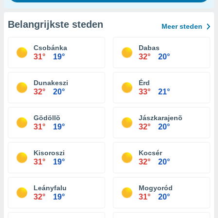
Belangrijkste steden
Meer steden
Csobánka
Dabas
31°
19°
32°
20°
Dunakeszi
Érd
32°
20°
33°
21°
Gödöllõ
Jászkarajenõ
31°
19°
32°
20°
Kisoroszi
Kocsér
31°
19°
32°
20°
Leányfalu
Mogyoród
32°
19°
31°
20°