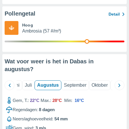
Pollengetal
99 partners
Detail
Hoog
Ambrosia (57 #/m³)
Wat voor weer is het in Dabas in
augustus
?
Mei
Juni
Juli
Augustus
September
Oktober
Novemb
Gem, T.:
22°C
Max.:
28°C
Min:
16°C
Regendagen:
8
dagen
Neerslaghoeveelheid:
54 mm
Gem. wind:
3 m/s