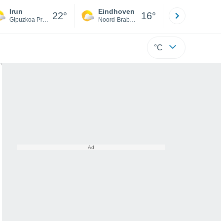
Irun
Eindhoven
Rotterda
22°
16°
Gipuzkoa Province
Noord-Brabant
Zuid-Hollan
°C