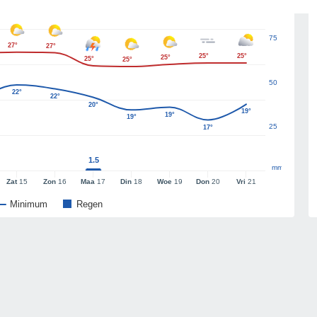
75
27°
27°
25°
25°
25°
25°
25°
50
22°
22°
20°
19°
19°
19°
25
17°
1.5
mm
Zat
15
Zon
16
Maa
17
Din
18
Woe
19
Don
20
Vri
21
Minimum
Regen