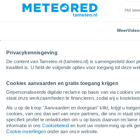
Weer
Video
Privacykennisgeving
De content van Tameteo.nl (tameteo.nl) is samengesteld door pr
kwaliteit is. U hebt de volgende opties voor toegang tot deze we
Cookies aanvaarden en gratis toegang krijgen
Home
Spanje
Baskenland
Gipuzkoa
Irun
Gepersonaliseerde digitale reclame op basis van via cookies ve
staat onze werkzaamheden te financieren, zodat wij u kosteloo
Weer Irun
Als u op de knop "Aanvaarden en doorgaan" klikt, krijgt u toegan
cookies, van ons dan wel van onze partners, die ons in staat st
08:54
Zondag
specifiek profiel te ontwikkelen om u op basis daarvan reclame 
informatie in ons
Cookiebeleid
en kunt uw instemming op elk ge
Cookie-instellingen
onder aan onze website.
Verspreide wolken