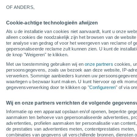
22°
OF ANDERS,
Cookie-achtige technologieën afwijzen
Westen
Als u de installatie van cookies niet aanvaardt, kunt u onze webs
Gevoelstemperatuur 22°
3
-
5 m/s
alleen cookies die noodzakelijk zijn het browsen van de websit
ter analyse van gedrag of voor het weergeven van reclame of g
gepersonaliseerde reclame zult kunnen zien. U kunt de installat
de knop "Weigeren" te klikken.
Weer 1 - 7 dagen
Kaarten: Bewolking
Regenradar
Met uw toestemming gebruiken wij en
onze partners
cookies, un
persoonsgegevens, zoals uw bezoek aan deze website, IP-adresse
verwerken. Sommige aanbieders kunnen uw persoonsgegevens v
waartegen u bezwaar kunt maken. U kunt hiervoor op elk mom
Morgen
Dinsdag
W
Vandaag
gegevensverwerking door te klikken op "
Configureren
" of via o
10 Aug
11 Aug
9 Aug
Wij en onze partners verrichten de volgende gegevens
Informatie op een apparaat opslaan en/of openen, beperkte gege
80%
70%
aanmaken ten behoeve van gepersonaliseerde advertenties, prof
20 mm
0.7 mm
advertenties, profielen aanmaken ter personalisatie van content,
25°
/
19°
26°
/
18°
26°
/
19°
de prestaties van advertenties meten, contentprestaties meten, 
combinaties van gegevens uit verschillende bronnen, diensten