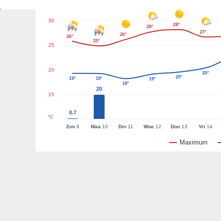
30
28°
28°
27°
26°
26°
25°
25
20
20°
20°
19°
19°
19°
18°
20
15
0.7
°C
Zon
9
Maa
10
Din
11
Woe
12
Don
13
Vri
14
Maximum